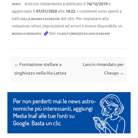
Articolo inizialmente pubblicato il
16/12/2019
e
VENTI
aggiornato il
07/01/2020
alle
16:22
. I commenti sono aperti a
tutti
del sito. Per segnalare alla
SULLA PAGINA FACEBOOK
redazione refusi, imprecisioni ed errori è invece disponibile un
.
Doi:
MODULO DEDICATO
10.20371/INAF/2724-2641/1682490
Navigazione articolo
←
Formazione stellare a
Lancio rimandato per
singhiozzo nella Via Lattea
Cheops
→