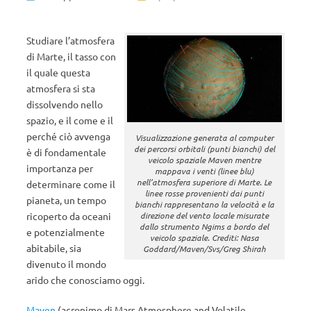
Studiare l’atmosfera
di Marte, il tasso con
il quale questa
atmosfera si sta
dissolvendo nello
spazio, e il come e il
perché ciò avvenga
Visualizzazione generata al computer
dei percorsi orbitali (punti bianchi) del
è di fondamentale
veicolo spaziale Maven mentre
importanza per
mappava i venti (linee blu)
nell’atmosfera superiore di Marte. Le
determinare come il
linee rosse provenienti dai punti
pianeta, un tempo
bianchi rappresentano la velocità e la
ricoperto da oceani
direzione del vento locale misurate
dallo strumento Ngims a bordo del
e potenzialmente
veicolo spaziale. Crediti: Nasa
abitabile, sia
Goddard/Maven/Svs/Greg Shirah
divenuto il mondo
arido che conosciamo oggi.
Maven
(acronimo di Mars Atmosphere and Volatile