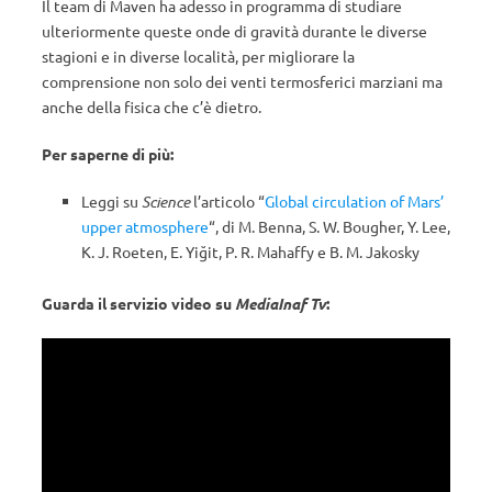
Il team di Maven ha adesso in programma di studiare
ulteriormente queste onde di gravità durante le diverse
stagioni e in diverse località, per migliorare la
comprensione non solo dei venti termosferici marziani ma
anche della fisica che c’è dietro.
Per saperne di più:
Leggi su
Science
l’articolo “
Global circulation of Mars’
upper atmosphere
“, di
M. Benna,
S. W. Bougher,
Y. Lee,
K. J. Roeten,
E. Yiğit,
P. R. Mahaffy e
B. M. Jakosky
Guarda il servizio video su
MediaInaf Tv
: