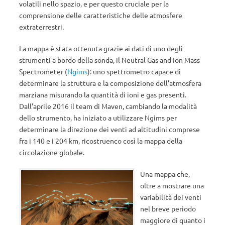
volatili nello spazio, e per questo cruciale per la
comprensione delle caratteristiche delle atmosfere
extraterrestri.
La mappa è stata ottenuta grazie ai dati di uno degli
strumenti a bordo della sonda, il Neutral Gas and Ion Mass
Spectrometer (
Ngims
): uno spettrometro capace di
determinare la struttura e la composizione dell’atmosfera
marziana misurando la quantità di ioni e gas presenti.
Dall’aprile 2016 il team di Maven, cambiando la modalità
dello strumento, ha iniziato a utilizzare Ngims per
determinare la direzione dei venti ad altitudini comprese
fra i 140 e i 204 km, ricostruenco così la mappa della
circolazione globale.
Una mappa che,
oltre a mostrare una
variabilità dei venti
nel breve periodo
maggiore di quanto i