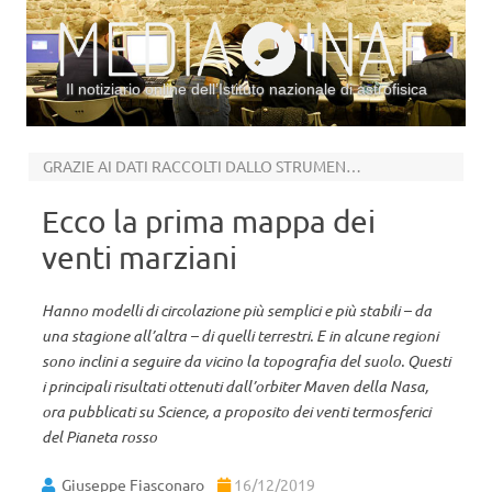
Il notiziario online dell’Istituto nazionale di astrofisica
Vai al contenuto
GRAZIE AI DATI RACCOLTI DALLO STRUMENTO NGIMS DI MAVEN
Ecco la prima mappa dei
venti marziani
Hanno modelli di circolazione più semplici e più stabili – da
una stagione all’altra – di quelli terrestri. E in alcune regioni
sono inclini a seguire da vicino la topografia del suolo. Questi
i principali risultati ottenuti dall’orbiter Maven della Nasa,
ora pubblicati su Science, a proposito dei venti termosferici
del Pianeta rosso
Giuseppe Fiasconaro
16/12/2019