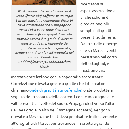
ricercatori si
aspettassero, rivela
Illustrazione artistica che mostra il
vento (frecce blu) soffiare su un aspro
anche schemi di
terreno marziano generando disturbi
circolazione più
nella circolazione che si propagano
verso l’alto come onde di gravità
semplici di quelli
atmosferiche (linee grigie). Il veicolo
presenti sulla Terra.
spaziale Maven è in grado di rilevare
Dallo studio emerge
queste onde che, fungendo da
impronta di ciò che le ha generate,
che su Marte i venti
permettono di risalire all’orografia del
persistono nel corso
terreno. Crediti: Nasa
Goddard/Maven/CI Lab/Jonathan
delle stagioni, e
North
mostrano una
marcata correlazione con la topografia sottostante.
Correlazione rilevata grazie a quelle che i ricercatori
chiamano
onde di gravità atmosferiche
: onde prodotte a
seguito dello scontro delle correnti con le montagne e le
valli presenti a livello del suolo. Propagandosi verso l’alto
(la linea grigia in alto nell’immagine accanto), vengono
rilevate a Maven, che le utilizza per risalire indirettamente
all’orografia di Marte, pur trovandosi in orbita a grande