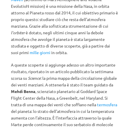
EvolutioN mission) è una missione della Nasa, in orbita
attorno al Pianeta rosso dal 2014, il cui obiettivo primario è
proprio questo: studiare ciò che resta dell’atmosfera
marziana. Grazie alla sofisticata strumentazione di cui
l’orbiter
è dotato, negli ultimi cinque anni la debole
atmosfera che avvolge il pianeta è stata largamente
studiata e oggetto di diverse scoperte, già a partire dai
suoi primi
mille giorni
in orbita.
A queste scoperte si aggiunge adesso un altro importante
risultato, riportato in un articolo pubblicato la settimana
scorsa su
Science
: la prima mappa della circolazione globale
dei venti marziani. A ottenerla è stato il team guidato da
Mehdi Benna
, scienziato planetario al Goddard Space
Flight Center della Nasa, a Greenbelt, nel Maryland. Si
tratta di una mappa dei venti che soffiano nella
termosfera
del pianeta: lo strato dell’atmosfera in cui la temperatura
aumenta con l’altezza. È l’interfaccia attraverso la quale
Marte perde continuamente il suo serbatoio di molecole