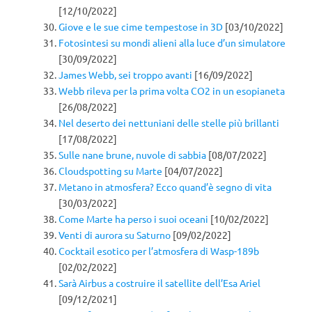
[12/10/2022]
Giove e le sue cime tempestose in 3D
[03/10/2022]
Fotosintesi su mondi alieni alla luce d’un simulatore
[30/09/2022]
James Webb, sei troppo avanti
[16/09/2022]
Webb rileva per la prima volta CO2 in un esopianeta
[26/08/2022]
Nel deserto dei nettuniani delle stelle più brillanti
[17/08/2022]
Sulle nane brune, nuvole di sabbia
[08/07/2022]
Cloudspotting su Marte
[04/07/2022]
Metano in atmosfera? Ecco quand’è segno di vita
[30/03/2022]
Come Marte ha perso i suoi oceani
[10/02/2022]
Venti di aurora su Saturno
[09/02/2022]
Cocktail esotico per l’atmosfera di Wasp-189b
[02/02/2022]
Sarà Airbus a costruire il satellite dell’Esa Ariel
[09/12/2021]