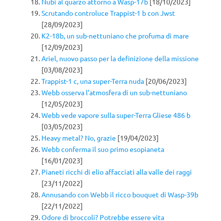
Nubi al quarzo attorno a Wasp-17b
[18/10/2023]
Scrutando controluce Trappist-1 b con Jwst
[28/09/2023]
K2-18b, un sub-nettuniano che profuma di mare
[12/09/2023]
Ariel, nuovo passo per la definizione della missione
[03/08/2023]
Trappist-1 c, una super-Terra nuda
[20/06/2023]
Webb osserva l’atmosfera di un sub-nettuniano
[12/05/2023]
Webb vede vapore sulla super-Terra Gliese 486 b
[03/05/2023]
Heavy metal? No, grazie
[19/04/2023]
Webb conferma il suo primo esopianeta
[16/01/2023]
Pianeti ricchi di elio affacciati alla valle dei raggi
[23/11/2022]
Annusando con Webb il ricco bouquet di Wasp-39b
[22/11/2022]
Odore di broccoli? Potrebbe essere vita