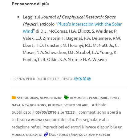
Per saperne di più:
Leggi sul
Journal of Geophysical Research: Space
Physics
l’articolo “
Pluto’s Interaction with the Solar
Wind
” di D.J. McComas, H.A. Elliott, S. Weidner, P.
Valek, E.J. Zirnstein, F. Bagenal, P.A. Delamere, R.W.
Ebert, H.O. Funsten, M. Horanyi, R.L. McNutt Jr., C.
Moser, N.A. Schwadron, D.F. Strobel, L.A. Young, K.
Ennico, C. B. Olkin, S. A. Stern e H. A. Weaver
LICENZA PER IL RIUTILIZZO DEL TESTO:
,
,
,
,
ASTRONOMIA
NEWS
SPAZIO
ATMOSFERE PLANETARIE
FLYBY
,
,
,
Articolo
NASA
NEW HORIZONS
PLUTONE
VENTO SOLARE
pubblicato il
05/05/2016
alle
12:28
. I commenti sono aperti a
tutti
del sito. Per segnalare alla
SULLA PAGINA FACEBOOK
redazione refusi, imprecisioni ed errori è invece disponibile un
.
Doi:
MODULO DEDICATO
10.20371/INAF/2724-2641/1595938