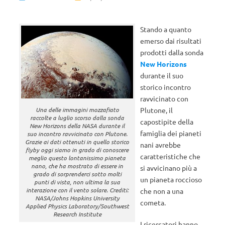
Stando a quanto
emerso dai risultati
prodotti dalla sonda
New Horizons
durante il suo
storico incontro
ravvicinato con
Plutone, il
Una delle immagini mozzafiato
raccolte a luglio scorso dalla sonda
capostipite della
New Horizons della NASA durante il
famiglia dei pianeti
suo incontro ravvicinato con Plutone.
Grazie ai dati ottenuti in quello storico
nani avrebbe
flyby oggi siamo in grado di conoscere
caratteristiche che
meglio questo lontanissimo pianeta
nano, che ha mostrato di essere in
si avvicinano più a
grado di sorprenderci sotto molti
un pianeta roccioso
punti di vista, non ultima la sua
interazione con il vento solare. Crediti:
che non a una
NASA/Johns Hopkins University
cometa.
Applied Physics Laboratory/Southwest
Research Institute
I ricercatori hanno