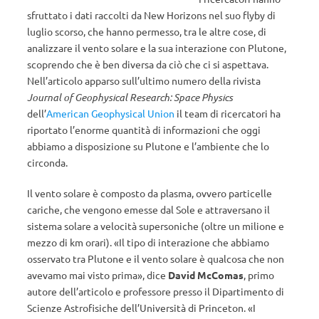
sfruttato i dati raccolti da New Horizons nel suo flyby di
luglio scorso, che hanno permesso, tra le altre cose, di
analizzare il vento solare e la sua interazione con Plutone,
scoprendo che è ben diversa da ciò che ci si aspettava.
Nell’articolo apparso sull’ultimo numero della rivista
Journal of Geophysical Research: Space Physics
dell’
American Geophysical Union
il team di ricercatori ha
riportato l’enorme quantità di informazioni che oggi
abbiamo a disposizione su Plutone e l’ambiente che lo
circonda.
Il vento solare è composto da plasma, ovvero particelle
cariche, che vengono emesse dal Sole e attraversano il
sistema solare a velocità supersoniche (oltre un milione e
mezzo di km orari). «Il tipo di interazione che abbiamo
osservato tra Plutone e il vento solare è qualcosa che non
avevamo mai visto prima», dice
David McComas
, primo
autore dell’articolo e professore presso il Dipartimento di
Scienze Astrofisiche dell’Università di Princeton. «I