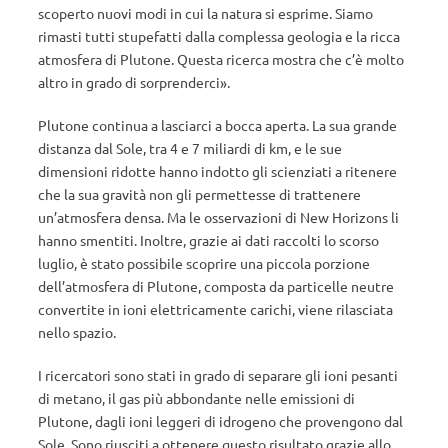
scoperto nuovi modi in cui la natura si esprime. Siamo
rimasti tutti stupefatti dalla complessa geologia e la ricca
atmosfera di Plutone. Questa ricerca mostra che c’è molto
altro in grado di sorprenderci».
Plutone continua a lasciarci a bocca aperta. La sua grande
distanza dal Sole, tra 4 e 7 miliardi di km, e le sue
dimensioni ridotte hanno indotto gli scienziati a ritenere
che la sua gravità non gli permettesse di trattenere
un’atmosfera densa. Ma le osservazioni di New Horizons li
hanno smentiti. Inoltre, grazie ai dati raccolti lo scorso
luglio, è stato possibile scoprire una piccola porzione
dell’atmosfera di Plutone, composta da particelle neutre
convertite in ioni elettricamente carichi, viene rilasciata
nello spazio.
I ricercatori sono stati in grado di separare gli ioni pesanti
di metano, il gas più abbondante nelle emissioni di
Plutone, dagli ioni leggeri di idrogeno che provengono dal
Sole. Sono riusciti a ottenere questo risultato grazie allo