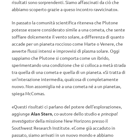
risultati sono sorprendenti. Siamo affascinati da ciò che
abbiamo scoperto grazie a queso incontro ravvicinato».
In passato la comunità scientifica riteneva che Plutone
potesse essere considerato simile a una cometa, che sente
soffiare dolcemente il vento solare, a differenza di quanto
accade per un pianeta roccioso come Marte o Venere, che
avverte flussi intensi e improvvisi di plasma solare. Oggi
sappiamo che Plutone si comporta come un ibrido,
sperimentando una condizione che si colloca a metà strada
tra quella di una cometa e quella di un pianeta. «Si tratta di
un’interazione intermedia, qualcosa di completamente
nuovo. Non assomiglia né a una cometa né a un pianeta»,
spiega McComas.
«Questi risultati ci parlano del potere dell’esplorazione»,
aggiunge
Alan Stern
, co-autore dello studio e
principal
investigator
della missione New Horizons presso il
Southwest Research Institute. «Come già accaduto in
passato, siamo arrivati in un nuovo mondo e abbiamo