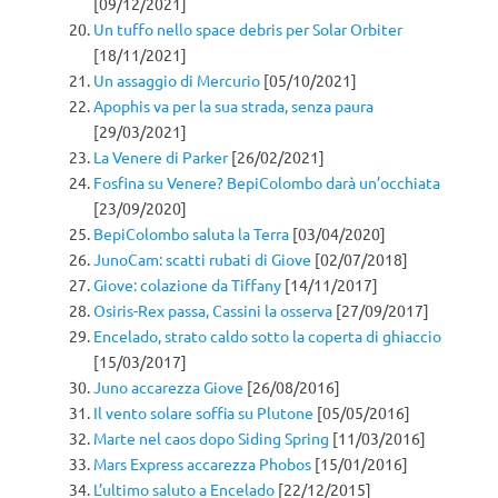
[09/12/2021]
Un tuffo nello space debris per Solar Orbiter
[18/11/2021]
Un assaggio di Mercurio
[05/10/2021]
Apophis va per la sua strada, senza paura
[29/03/2021]
La Venere di Parker
[26/02/2021]
Fosfina su Venere? BepiColombo darà un’occhiata
[23/09/2020]
BepiColombo saluta la Terra
[03/04/2020]
JunoCam: scatti rubati di Giove
[02/07/2018]
Giove: colazione da Tiffany
[14/11/2017]
Osiris-Rex passa, Cassini la osserva
[27/09/2017]
Encelado, strato caldo sotto la coperta di ghiaccio
[15/03/2017]
Juno accarezza Giove
[26/08/2016]
Il vento solare soffia su Plutone
[05/05/2016]
Marte nel caos dopo Siding Spring
[11/03/2016]
Mars Express accarezza Phobos
[15/01/2016]
L’ultimo saluto a Encelado
[22/12/2015]