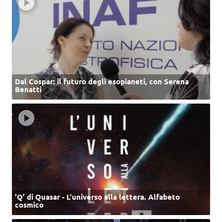
Dal Cospar: il futuro degli esopianeti, con Serena
Benatti
‘Q’ di Quasar - L'universo alla lettera. Alfabeto
cosmico