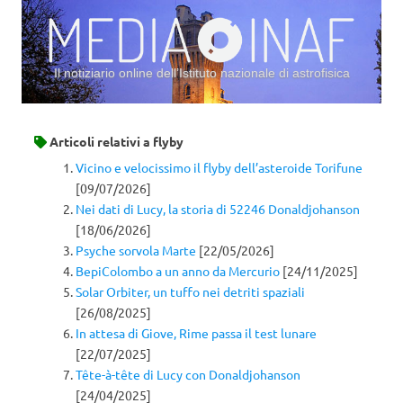
Il notiziario online dell’Istituto nazionale di astrofisica
Vai al contenuto
Articoli relativi a
flyby
Vicino e velocissimo il flyby dell’asteroide Torifune
[09/07/2026]
Nei dati di Lucy, la storia di 52246 Donaldjohanson
[18/06/2026]
Psyche sorvola Marte
[22/05/2026]
BepiColombo a un anno da Mercurio
[24/11/2025]
Solar Orbiter, un tuffo nei detriti spaziali
[26/08/2025]
In attesa di Giove, Rime passa il test lunare
[22/07/2025]
Tête-à-tête di Lucy con Donaldjohanson
[24/04/2025]