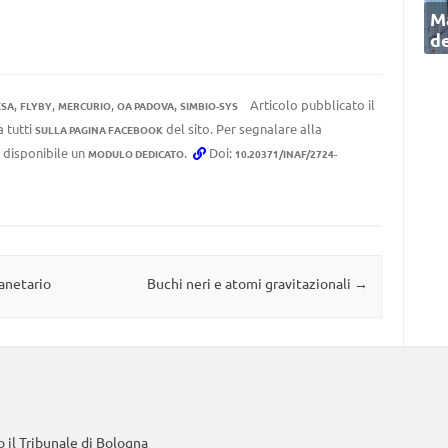
Ma
de
,
,
,
,
Articolo pubblicato il
ESA
FLYBY
MERCURIO
OA PADOVA
SIMBIO-SYS
a tutti
del sito. Per segnalare alla
SULLA PAGINA FACEBOOK
e disponibile un
.
Doi:
MODULO DEDICATO
10.20371/INAF/2724-
lanetario
Buchi neri e atomi gravitazionali
→
 il Tribunale di Bologna