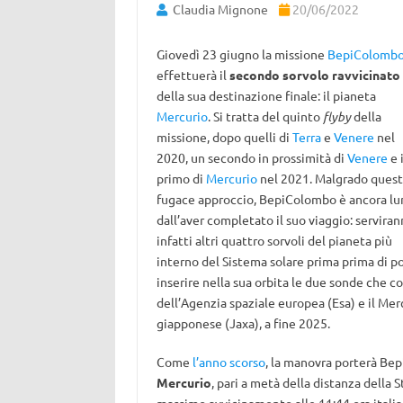
Claudia Mignone
20/06/2022
Giovedì 23 giugno la missione
BepiColomb
effettuerà il
secondo sorvolo ravvicinato
della sua destinazione finale: il pianeta
Mercurio
. Si tratta del quinto
flyby
della
missione, dopo quelli di
Terra
e
Venere
nel
2020, un secondo in prossimità di
Venere
e i
primo di
Mercurio
nel 2021. Malgrado ques
fugace approccio, BepiColombo è ancora lu
dall’aver completato il suo viaggio: servira
infatti altri quattro sorvoli del pianeta più
interno del Sistema solare prima prima di p
inserire nella sua orbita le due sonde che 
dell’Agenzia spaziale europea (Esa) e il Me
giapponese (Jaxa), a fine 2025.
Come
l’anno scorso
, la manovra porterà Be
Mercurio
, pari a metà della distanza della 