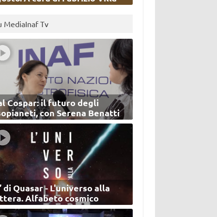
u MediaInaf Tv
l Cospar: il futuro degli
sopianeti, con Serena Benatti
’ di Quasar - L'universo alla
ettera. Alfabeto cosmico