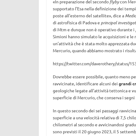
«In preparazione del secondo
flyby
con Merc
supportato l’Esa nella definizione dei temp
poste all’esterno del satellite», dice a
Media
di astrofisica di Padova e
principal investiga
di Mtm e dunque non è operativo durante i
Simioni hanno simulato le acquisizioni e le 
un’attività che è stata molto apprezzata du
Mercurio, quando abbiamo mostrato i risult
https://twitter.com/daverothery/status/
Dovrebbe essere possibile, quanto meno per
ravvicinate, identificare alcuni dei
grandi c
geologiche legate all’attività tettonica e v
superficie di Mercurio, che conserva i segni d
In questo secondo dei sei passaggi ravvicin
superficie a una velocità relativa di 7,5 chil
chilometri al secondo e avvicinandosi gradu
sono previsti il 20 giugno 2023, il 5 settem