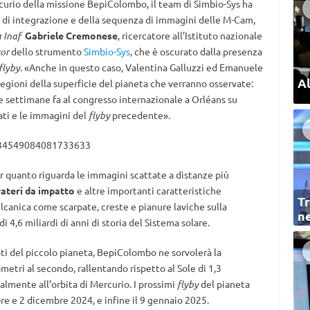
urio della missione BepiColombo, il team di Simbio-Sys ha
i di integrazione e della sequenza di immagini delle M-Cam,
 Inaf
Gabriele Cremonese
, ricercatore all’Istituto nazionale
tor
dello strumento
Simbio-Sys
, che è oscurato dalla presenza
flyby
. «Anche in questo caso, Valentina Galluzzi ed Emanuele
Al
regioni della superficie del pianeta che verranno osservate:
e settimane fa al congresso internazionale a Orléans su
ati e le immagini del
flyby
precedente».
1534549084081733633
 quanto riguarda le immagini scattate a distanze più
rateri da impatto
e altre importanti caratteristiche
Tr
ulcanica come scarpate, creste e pianure laviche sulla
ne
i 4,6 miliardi di anni di storia del Sistema solare.
ati del piccolo pianeta, BepiColombo ne sorvolerà la
ometri al secondo, rallentando rispetto al Sole di 1,3
almente all’orbita di Mercurio. I prossimi
flyby
del pianeta
bre e 2 dicembre 2024, e infine il 9 gennaio 2025.