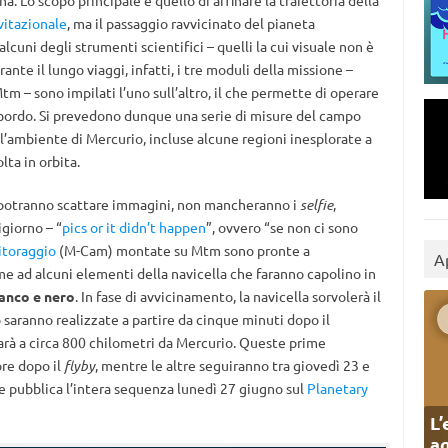
. Lo scopo principale è quello di affinare la traiettoria della
vitazionale
, ma il passaggio ravvicinato del pianeta
lcuni degli strumenti scientifici – quelli la cui visuale non è
ante il lungo viaggi, infatti, i tre moduli della missione –
 – sono impilati l’uno sull’altro, il che permette di operare
 bordo. Si prevedono dunque una serie di misure del campo
l’ambiente di Mercurio, incluse alcune regioni inesplorate a
ta in orbita.
 potranno scattare immagini, non mancheranno i
selfie
,
giorno – “
pics or it didn’t happen
”, ovvero “se non ci sono
itoraggio
(M-Cam) montate su Mtm sono pronte a
A
me ad alcuni elementi della navicella che faranno capolino in
ianco e nero
. In fase di avvicinamento, la navicella sorvolerà il
o saranno realizzate a partire da cinque minuti dopo il
à a circa 800 chilometri da Mercurio. Queste prime
re dopo il
flyby
, mentre le altre seguiranno tra giovedì 23 e
re pubblica l’intera sequenza lunedì 27 giugno sul
Planetary
L’
ag