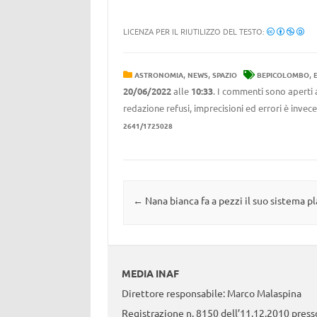
LICENZA PER IL RIUTILIZZO DEL TESTO:
,
,
,
ASTRONOMIA
NEWS
SPAZIO
BEPICOLOMBO
20/06/2022
alle
10:33
. I commenti sono aperti 
redazione refusi, imprecisioni ed errori è invec
2641/1725028
Navigazione articolo
←
Nana bianca fa a pezzi il suo sistema p
MEDIA INAF
Direttore responsabile: Marco Malaspina
Registrazione n. 8150 dell’11.12.2010 presso