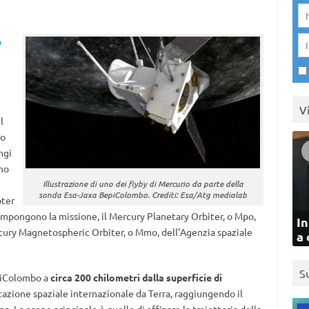
o
V
l
to
ngi
nno
Illustrazione di uno dei flyby di Mercurio da parte della
sonda Esa-Jaxa BepiColombo. Crediti: Esa/Atg medialab
oter
compongono la missione, il Mercury Planetary Orbiter, o Mpo,
In
rcury Magnetospheric Orbiter, o Mmo, dell’Agenzia spaziale
a 
S
piColombo a
circa 200 chilometri dalla superficie di
Stazione spaziale internazionale da Terra, raggiungendo il