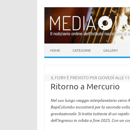
Il notiziario online dell’Istituto nazionale di 
Vai al contenuto
HOME
CATEGORIE
GALLERY
IL FLYBY È PREVISTO PER GIOVEDÌ ALLE 11
Ritorno a Mercurio
Nel suo lungo viaggio interplanetario verso 
BepiColombo incontrerà per la seconda volta i
gravitazionale. Si tratta tuttavia di un rapido 
dell'ingresso in orbita a fine 2025. Con un 