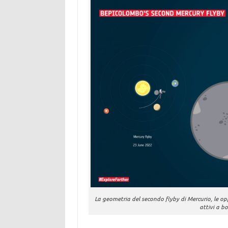
La geometria del secondo flyby di Mercurio, le op
attivi a b