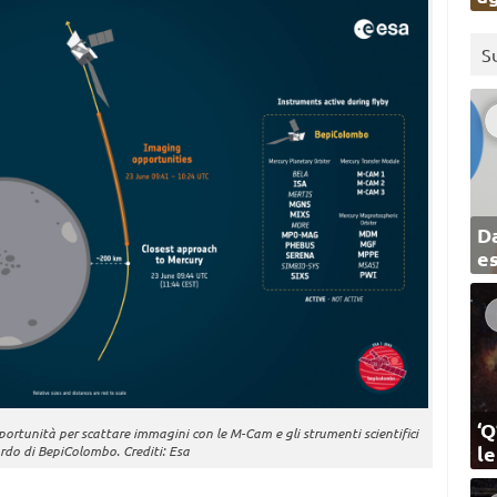
S
Da
e
‘Q
portunità per scattare immagini con le M-Cam e gli strumenti scientifici
l
ordo di BepiColombo. Crediti: Esa