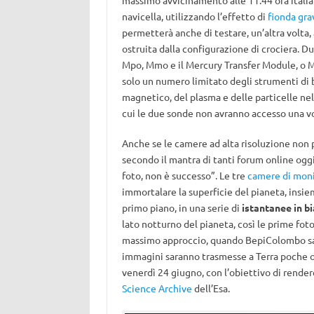
massimo avvicinamento alle 11:44 ora italiana
navicella, utilizzando l’effetto di
fionda gra
permetterà anche di testare, un’altra volta, a
ostruita dalla configurazione di crociera. Dur
Mpo, Mmo e il Mercury Transfer Module, o Mtm
solo un numero limitato degli strumenti di
magnetico, del plasma e delle particelle nel
cui le due sonde non avranno accesso una vol
Anche se le camere ad alta risoluzione non
secondo il mantra di tanti forum online oggi
foto, non è successo”. Le tre
camere di mon
immortalare la superficie del pianeta, insie
primo piano, in una serie di
istantanee in b
lato notturno del pianeta, così le prime fot
massimo approccio, quando BepiColombo sar
immagini saranno trasmesse a Terra poche o
venerdì 24 giugno, con l’obiettivo di rende
Science Archive
dell’Esa.