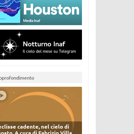
pprofondimento
eclisse cadente, nel cielo di
osto. A cura di Fabrizio Villa