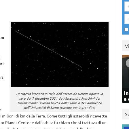
 km
V
a
sti
rsi
In
La traccia lasciata in cielo dell’asteroide Nereus ripreso la
a 
sera del 7 dicembre 2021 da Alessandro Marchini del
Dipartimento scienze fisiche della Terra e dell’ambiente
dell’Università di Siena (cliccare per ingrandire)
e
S
1 milioni di km dalla Terra. Come tutti gli asteroidi ricevette
r Planet Center e dall’orbita fu chiaro che si trattava di un