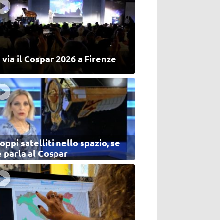
 via il Cospar 2026 a Firenze
oppi satelliti nello spazio, se
 parla al Cospar