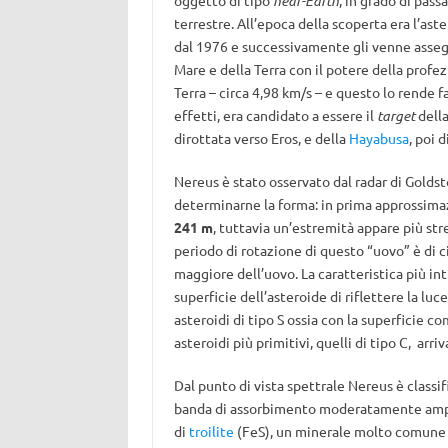
oggetto di tipo
near-Earth
, in grado di pass
terrestre. All’epoca della scoperta era l’aste
dal 1976 e successivamente gli venne asse
Mare e della Terra con il potere della profez
Terra – circa 4,98 km/s – e questo lo rende 
effetti, era candidato a essere il
target
della
dirottata verso Eros, e della
Hayabusa
, poi 
Nereus è stato osservato dal radar di Goldst
determinarne la forma: in prima approssimaz
241 m
, tuttavia un’estremità appare più str
periodo di rotazione di questo “uovo” è di ci
maggiore dell’uovo. La caratteristica più int
superficie dell’asteroide di riflettere la lu
asteroidi di tipo S ossia con la superficie c
asteroidi più primitivi, quelli di tipo C, arri
Dal punto di vista spettrale Nereus è classi
banda di assorbimento moderatamente ampia
di
troilite
(FeS), un minerale molto comune n