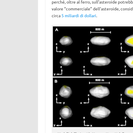
perché, oltre al ferro, sull’asteroide potrebb
valore “commerciale” dell’asteroide, consi
circa
5 miliardi di dollari
.