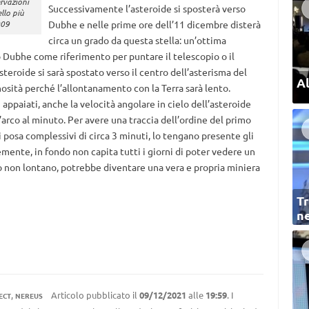
rvazioni
Successivamente l’asteroide si sposterà verso
llo più
009
Dubhe e nelle prime ore dell’11 dicembre disterà
circa un grado da questa stella: un’ottima
 Dubhe come riferimento per puntare il telescopio o il
asteroide si sarà spostato verso il centro dell’asterisma del
Al
ità perché l’allontanamento con la Terra sarà lento.
ppaiati, anche la velocità angolare in cielo dell’asteroide
’arco al minuto. Per avere una traccia dell’ordine del primo
 posa complessivi di circa 3 minuti, lo tengano presente gli
emente, in fondo non capita tutti i giorni di poter vedere un
ro non lontano, potrebbe diventare una vera e propria miniera
Tr
ne
,
Articolo pubblicato il
09/12/2021
alle
19:59
. I
ECT
NEREUS