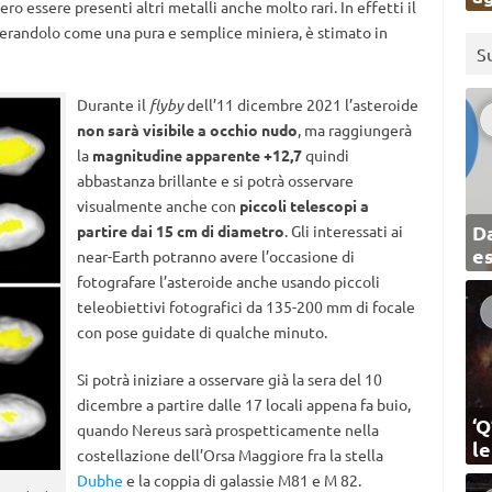
ero essere presenti altri metalli anche molto rari. In effetti il
derandolo come una pura e semplice miniera, è stimato in
S
Durante il
flyby
dell’11 dicembre 2021 l’asteroide
non sarà visibile a occhio nudo
, ma raggiungerà
la
magnitudine apparente +12,7
quindi
abbastanza brillante e si potrà osservare
visualmente anche con
piccoli telescopi a
Da
partire dai 15 cm di diametro
. Gli interessati ai
e
near-Earth potranno avere l’occasione di
fotografare l’asteroide anche usando piccoli
teleobiettivi fotografici da 135-200 mm di focale
con pose guidate di qualche minuto.
Si potrà iniziare a osservare già la sera del 10
dicembre a partire dalle 17 locali appena fa buio,
‘Q
quando Nereus sarà prospetticamente nella
l
costellazione dell’Orsa Maggiore fra la stella
Dubhe
e la coppia di galassie M81 e M 82.