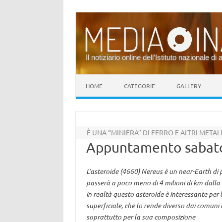
Il notiziario online dell’Istituto nazionale di 
Vai al contenuto
HOME
CATEGORIE
GALLERY
È UNA “MINIERA” DI FERRO E ALTRI METAL
Appuntamento sabato
L’asteroide (4660) Nereus è un near-Earth di 
passerà a poco meno di 4 milioni di km dalla T
in realtà questo asteroide è interessante per le
superficiale, che lo rende diverso dai comuni a
soprattutto per la sua composizione