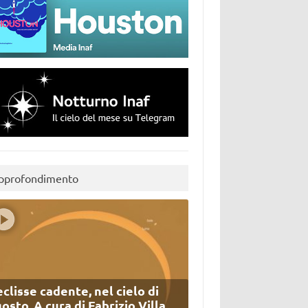
pprofondimento
eclisse cadente, nel cielo di
osto. A cura di Fabrizio Villa