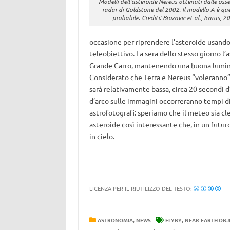
Modelli dell’asteroide Nereus ottenuti dalle osse
radar di Goldstone del 2002. Il modello A è que
probabile. Crediti: Brozovic et al., Icarus, 2
occasione per riprendere l’asteroide usando
teleobiettivo. La sera dello stesso giorno l’
Grande Carro, mantenendo una buona luminos
Considerato che Terra e Nereus “voleranno” a
sarà relativamente bassa, circa 20 secondi d
d’arco sulle immagini occorreranno tempi di
astrofotografi: speriamo che il meteo sia cl
asteroide così interessante che, in un futu
in cielo.
LICENZA PER IL RIUTILIZZO DEL TESTO:
,
,
ASTRONOMIA
NEWS
FLYBY
NEAR-EARTH OBJ