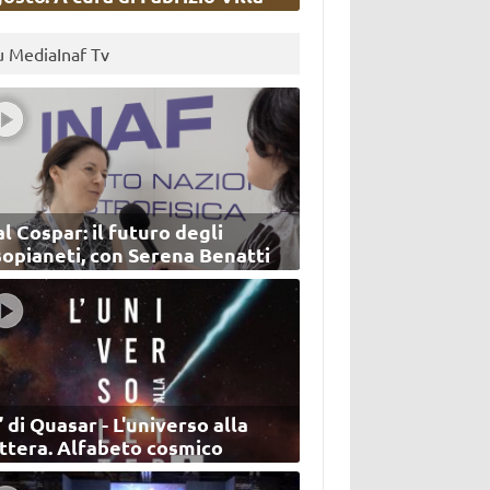
u MediaInaf Tv
l Cospar: il futuro degli
sopianeti, con Serena Benatti
’ di Quasar - L'universo alla
ettera. Alfabeto cosmico