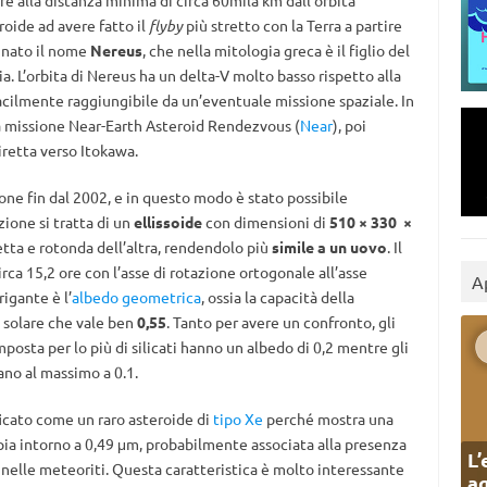
are alla distanza minima di circa 60mila km dall’orbita
roide ad avere fatto il
flyby
più stretto con la Terra a partire
gnato il nome
Nereus
, che nella mitologia greca è il figlio del
ia. L’orbita di Nereus ha un delta-V molto basso rispetto alla
facilmente raggiungibile da un’eventuale missione spaziale. In
 missione Near-Earth Asteroid Rendezvous (
Near
), poi
diretta verso Itokawa.
one fin dal 2002, e in questo modo è stato possibile
ione si tratta di un
ellissoide
con dimensioni di
510 × 330 ×
etta e rotonda dell’altra, rendendolo più
simile a un uovo
. Il
rca 15,2 ore con l’asse di rotazione ortogonale all’asse
A
rigante è l’
albedo geometrica
, ossia la capacità della
ce solare che vale ben
0,55
. Tanto per avere un confronto, gli
omposta per lo più di silicati hanno un albedo di 0,2 mentre gli
vano al massimo a 0.1.
ficato come un raro asteroide di
tipo Xe
perché mostra una
 intorno a 0,49 μm, probabilmente associata alla presenza
L’
elle meteoriti. Questa caratteristica è molto interessante
ag