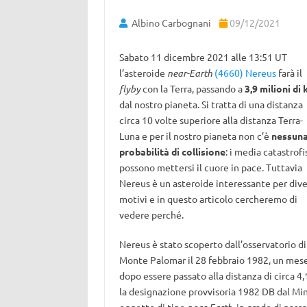
Albino Carbognani
09/12/2021
Sabato 11 dicembre 2021 alle 13:51 UT
l’asteroide
near-Earth
(4660) Nereus
farà il
flyby
con la Terra, passando a
3,9 milioni di
dal nostro pianeta. Si tratta di una distanza
circa 10 volte superiore alla distanza Terra-
Luna e per il nostro pianeta non c’è
nessun
probabilità di collisione
: i media catastrofi
possono mettersi il cuore in pace. Tuttavia
Nereus è un asteroide interessante per dive
motivi e in questo articolo cercheremo di
vedere perché.
Nereus è stato scoperto dall’osservatorio di
Monte Palomar il 28 febbraio 1982, un mes
dopo essere passato alla distanza di circa 4,
la designazione provvisoria 1982 DB dal Mino