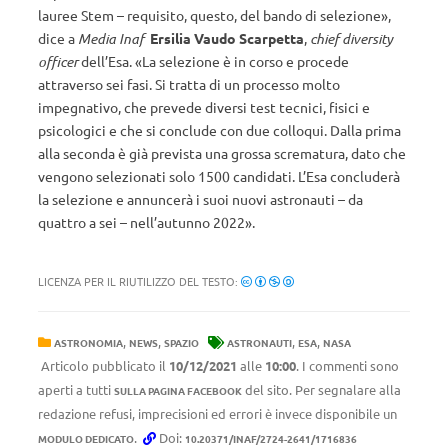
lauree Stem – requisito, questo, del bando di selezione»,
dice a
Media Inaf
Ersilia Vaudo Scarpetta
,
chief diversity
officer
dell’Esa. «La selezione è in corso e procede
attraverso sei fasi. Si tratta di un processo molto
impegnativo, che prevede diversi test tecnici, fisici e
psicologici e che si conclude con due colloqui. Dalla prima
alla seconda è già prevista una grossa scrematura, dato che
vengono selezionati solo 1500 candidati. L’Esa concluderà
la selezione e annuncerà i suoi nuovi astronauti – da
quattro a sei – nell’autunno 2022».
LICENZA PER IL RIUTILIZZO DEL TESTO:
,
,
,
,
ASTRONOMIA
NEWS
SPAZIO
ASTRONAUTI
ESA
NASA
Articolo pubblicato il
10/12/2021
alle
10:00
. I commenti sono
aperti a tutti
del sito. Per segnalare alla
SULLA PAGINA FACEBOOK
redazione refusi, imprecisioni ed errori è invece disponibile un
.
Doi:
MODULO DEDICATO
10.20371/INAF/2724-2641/1716836