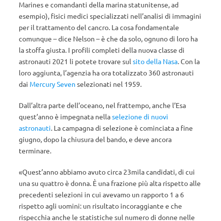
Marines e comandanti della marina statunitense, ad
esempio), fisici medici specializzati nell’analisi di immagini
per il trattamento del cancro. La cosa fondamentale
comunque – dice Nelson – è che da solo, ognuno di loro ha
la stoffa giusta. I profili completi della nuova classe di
astronauti 2021 li potete trovare sul
sito della Nasa
. Con la
loro aggiunta, l’agenzia ha ora totalizzato 360 astronauti
dai
Mercury Seven
selezionati nel 1959.
Dall’altra parte dell’oceano, nel frattempo, anche l’Esa
quest’anno è impegnata nella
selezione di nuovi
astronauti
. La campagna di selezione è cominciata a fine
giugno, dopo la chiusura del bando, e deve ancora
terminare.
«Quest’anno abbiamo avuto circa 23mila candidati, di cui
una su quattro è donna. È una frazione più alta rispetto alle
precedenti selezioni in cui avevamo un rapporto 1 a 6
rispetto agli uomini: un risultato incoraggiante e che
rispecchia anche le statistiche sul numero di donne nelle