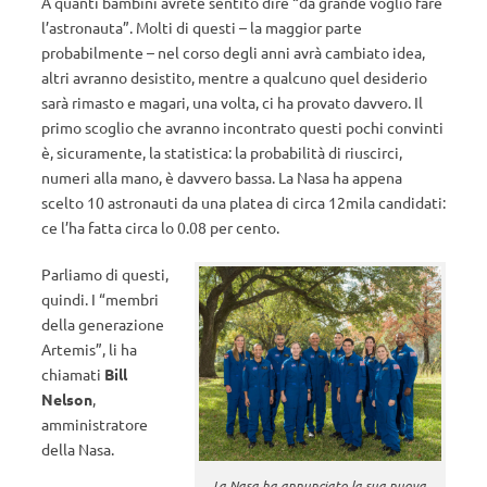
A quanti bambini avrete sentito dire “da grande voglio fare
l’astronauta”. Molti di questi – la maggior parte
probabilmente – nel corso degli anni avrà cambiato idea,
altri avranno desistito, mentre a qualcuno quel desiderio
sarà rimasto e magari, una volta, ci ha provato davvero. Il
primo scoglio che avranno incontrato questi pochi convinti
è, sicuramente, la statistica: la probabilità di riuscirci,
numeri alla mano, è davvero bassa. La Nasa ha appena
scelto 10 astronauti da una platea di circa 12mila candidati:
ce l’ha fatta circa lo 0.08 per cento.
Parliamo di questi,
quindi. I “membri
della generazione
Artemis”, li ha
chiamati
Bill
Nelson
,
amministratore
della Nasa.
La Nasa ha annunciato la sua nuova