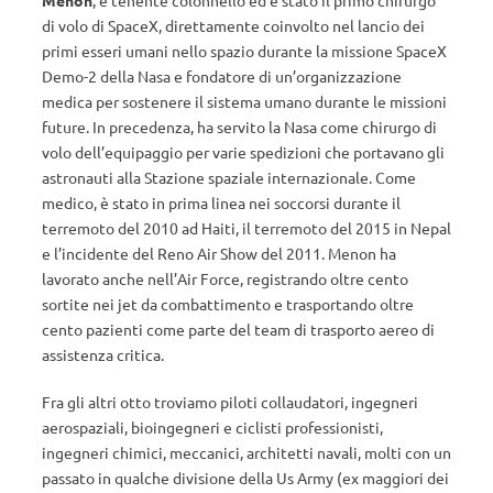
Menon
, è tenente colonnello ed è stato il primo chirurgo
di volo di SpaceX, direttamente coinvolto nel lancio dei
primi esseri umani nello spazio durante la missione SpaceX
Demo-2 della Nasa e fondatore di un’organizzazione
medica per sostenere il sistema umano durante le missioni
future. In precedenza, ha servito la Nasa come chirurgo di
volo dell’equipaggio per varie spedizioni che portavano gli
astronauti alla Stazione spaziale internazionale. Come
medico, è stato in prima linea nei soccorsi durante il
terremoto del 2010 ad Haiti, il terremoto del 2015 in Nepal
e l’incidente del Reno Air Show del 2011. Menon ha
lavorato anche nell’Air Force, registrando oltre cento
sortite nei jet da combattimento e trasportando oltre
cento pazienti come parte del team di trasporto aereo di
assistenza critica.
Fra gli altri otto troviamo piloti collaudatori, ingegneri
aerospaziali, bioingegneri e ciclisti professionisti,
ingegneri chimici, meccanici, architetti navali, molti con un
passato in qualche divisione della Us Army (ex maggiori dei