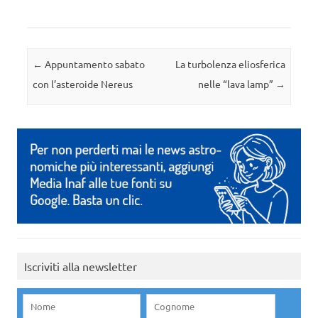
Navigazione articolo
←
Appuntamento sabato
La turbolenza eliosferica
con l’asteroide Nereus
nelle “lava lamp”
→
Iscriviti alla newsletter