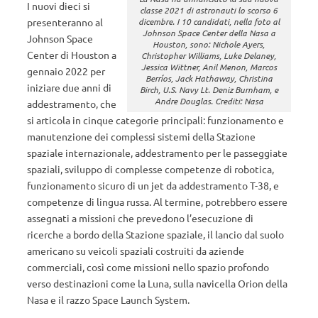
I nuovi dieci si
classe 2021 di astronauti lo scorso 6
dicembre. I 10 candidati, nella foto al
presenteranno al
Johnson Space Center della Nasa a
Johnson Space
Houston, sono: Nichole Ayers,
Center di Houston a
Christopher Williams, Luke Delaney,
Jessica Wittner, Anil Menon, Marcos
gennaio 2022 per
Berríos, Jack Hathaway, Christina
iniziare due anni di
Birch, U.S. Navy Lt. Deniz Burnham, e
Andre Douglas. Crediti: Nasa
addestramento, che
si articola in cinque categorie principali: funzionamento e
manutenzione dei complessi sistemi della Stazione
spaziale internazionale, addestramento per le passeggiate
spaziali, sviluppo di complesse competenze di robotica,
funzionamento sicuro di un jet da addestramento T-38, e
competenze di lingua russa. Al termine, potrebbero essere
assegnati a missioni che prevedono l’esecuzione di
ricerche a bordo della Stazione spaziale, il lancio dal suolo
americano su veicoli spaziali costruiti da aziende
commerciali, così come missioni nello spazio profondo
verso destinazioni come la Luna, sulla navicella Orion della
Nasa e il razzo Space Launch System.