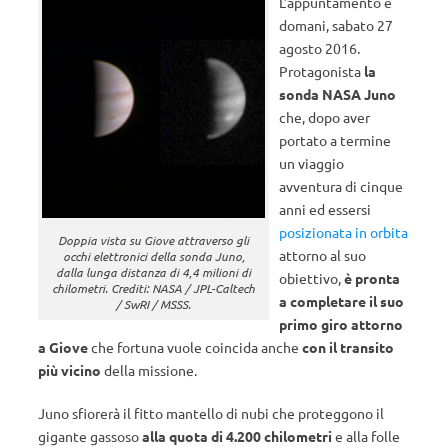
L’appuntamento è
domani, sabato 27
agosto 2016.
Protagonista
la
sonda NASA Juno
che, dopo aver
portato a termine
un viaggio
avventura di cinque
anni ed essersi
posizionata in orbita
Doppia vista su Giove attraverso gli
attorno al suo
occhi elettronici della sonda Juno,
dalla lunga distanza di 4,4 milioni di
obiettivo,
è pronta
chilometri. Crediti: NASA / JPL-Caltech
a completare il suo
/ SwRI / MSSS.
primo giro attorno
a Giove
che fortuna vuole coincida anche
con il transito
più vicino
della missione.
Juno sfiorerà il fitto mantello di nubi che proteggono il
gigante gassoso
alla quota di 4.200 chilometri
e alla folle