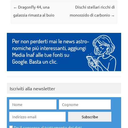
Navigazione articolo
←
Dragonfly 44, una
Dischi stellari ricchi di
galassia rimasta al buio
monossido di carbonio
→
Iscriviti alla newsletter
Do il consenso al trattamento dei dati