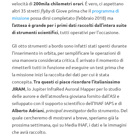
velocità di
200mila chilometri orari
. È vero, ci aspettano
altri 35 stretti
flyby
di Giove prima che il
programma di
missione
possa dirsi completato (febbraio 2018) ma
l’attesa è grande per i primi dati raccolti dall’intera suite
di strumenti scientifici
, tutti operativi per l’occasione.
Gli otto strumenti a bordo sono infatti stati spenti durante
l’inserimento in orbita, per semplificare le operazioni di
una manovra considerata critica. È arrivato il momento di
rimetterli tutti in funzione ed eseguire un test prima che
la missione inizi la raccolta dei dati per cui è stata
concepita.
Tra questi ci piace ricordare l’italianissimo
JIRAM
, lo Jupiter InfraRed Auroral Mapper per lo studio
delle aurore e dell’atmosfera gioviana fornito dall’ASI e
sviluppato con il supporto scientifico dell’INAF IAPS e di
Alberto Adriani
,
principal investigator
dello strumento. Del
quale cercheremo di mostrarvi a breve, speriamo già la
prossima settimana, qui su Media INAF, i dati e le immagini
che avrà raccolto.