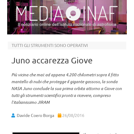
Il notiziario online dell’Istituto nazionale di astrofisica
Vai al contenuto
TUTTI GLI STRUMENTI SONO OPERATIVI
Juno accarezza Giove
Più vicina che mai: ad appena 4.200 chilometri sopra il fitto
mantello di nubi che protegge il gigante gassoso, la sonda
NASA Juno conclude la sua prima orbita attorno a Giove con
tutti gli strumenti scientifici pronti a ricevere, compreso
l’italianissimo JIRAM
Davide Coero Borga
26/08/2016