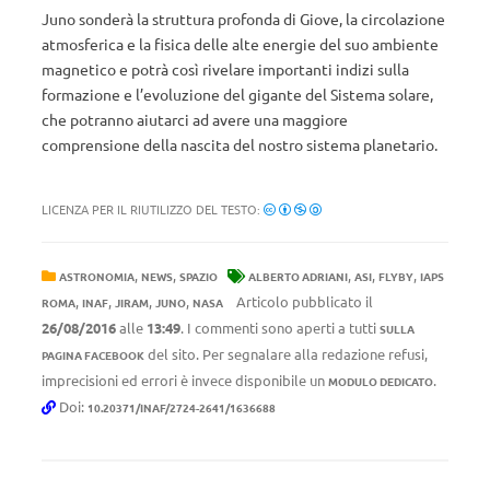
Juno sonderà la struttura profonda di Giove, la circolazione
atmosferica e la fisica delle alte energie del suo ambiente
magnetico e potrà così rivelare importanti indizi sulla
formazione e l’evoluzione del gigante del Sistema solare,
che potranno aiutarci ad avere una maggiore
comprensione della nascita del nostro sistema planetario.
LICENZA PER IL RIUTILIZZO DEL TESTO:
,
,
,
,
,
ASTRONOMIA
NEWS
SPAZIO
ALBERTO ADRIANI
ASI
FLYBY
IAPS
,
,
,
,
Articolo pubblicato il
ROMA
INAF
JIRAM
JUNO
NASA
26/08/2016
alle
13:49
. I commenti sono aperti a tutti
SULLA
del sito. Per segnalare alla redazione refusi,
PAGINA FACEBOOK
imprecisioni ed errori è invece disponibile un
.
MODULO DEDICATO
Doi:
10.20371/INAF/2724-2641/1636688