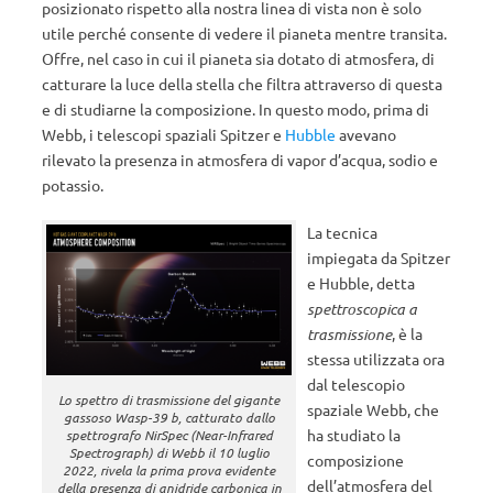
posizionato rispetto alla nostra linea di vista non è solo
utile perché consente di vedere il pianeta mentre transita.
Offre, nel caso in cui il pianeta sia dotato di atmosfera, di
catturare la luce della stella che filtra attraverso di questa
e di studiarne la composizione. In questo modo, prima di
Webb, i telescopi spaziali Spitzer e
Hubble
avevano
rilevato la presenza in atmosfera di vapor d’acqua, sodio e
potassio.
La tecnica
impiegata da Spitzer
e Hubble, detta
spettroscopica a
trasmissione
, è la
stessa utilizzata ora
dal telescopio
Lo spettro di trasmissione del gigante
spaziale Webb, che
gassoso Wasp-39 b, catturato dallo
ha studiato la
spettrografo NirSpec (Near-Infrared
Spectrograph) di Webb il 10 luglio
composizione
2022, rivela la prima prova evidente
dell’atmosfera del
della presenza di anidride carbonica in