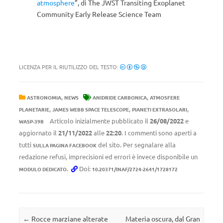
atmosphere
”, di The JWST Transiting Exoplanet
Community Early Release Science Team
LICENZA PER IL RIUTILIZZO DEL TESTO:
,
,
ASTRONOMIA
NEWS
ANIDRIDE CARBONICA
ATMOSFERE
,
,
,
PLANETARIE
JAMES WEBB SPACE TELESCOPE
PIANETI EXTRASOLARI
Articolo inizialmente pubblicato il
26/08/2022
e
WASP-39B
aggiornato il
21/11/2022
alle
22:20
. I commenti sono aperti a
tutti
del sito. Per segnalare alla
SULLA PAGINA FACEBOOK
redazione refusi, imprecisioni ed errori è invece disponibile un
.
Doi:
MODULO DEDICATO
10.20371/INAF/2724-2641/1728172
Navigazione articolo
←
Rocce marziane alterate
Materia oscura, dal Gran