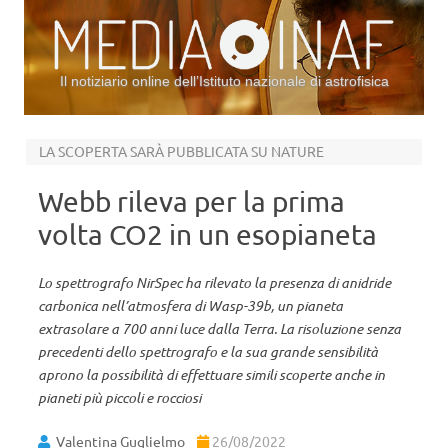
Il notiziario online dell’Istituto nazionale di astrofisica
Vai al contenuto
LA SCOPERTA SARÀ PUBBLICATA SU NATURE
Webb rileva per la prima
volta CO2 in un esopianeta
Lo spettrografo NirSpec ha rilevato la presenza di anidride
carbonica nell’atmosfera di Wasp-39b, un pianeta
extrasolare a 700 anni luce dalla Terra. La risoluzione senza
precedenti dello spettrografo e la sua grande sensibilità
aprono la possibilità di effettuare simili scoperte anche in
pianeti più piccoli e rocciosi
Valentina Guglielmo
26/08/2022