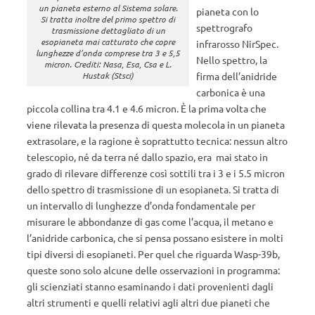
un pianeta esterno al Sistema solare.
pianeta con lo
Si tratta inoltre del primo spettro di
spettrografo
trasmissione dettagliato di un
esopianeta mai catturato che copre
infrarosso NirSpec.
lunghezze d’onda comprese tra 3 e 5,5
Nello spettro, la
micron. Crediti: Nasa, Esa, Csa e L.
firma dell’anidride
Hustak (Stsci)
carbonica è una
piccola collina tra 4.1 e 4.6 micron. È la prima volta che
viene rilevata la presenza di questa molecola in un pianeta
extrasolare, e la ragione è soprattutto tecnica: nessun altro
telescopio, né da terra né dallo spazio, era mai stato in
grado di rilevare differenze così sottili tra i 3 e i 5.5 micron
dello spettro di trasmissione di un esopianeta. Si tratta di
un intervallo di lunghezze d’onda fondamentale per
misurare le abbondanze di gas come l’acqua, il metano e
l’anidride carbonica, che si pensa possano esistere in molti
tipi diversi di esopianeti. Per quel che riguarda Wasp-39b,
queste sono solo alcune delle osservazioni in programma:
gli scienziati stanno esaminando i dati provenienti dagli
altri strumenti e quelli relativi agli altri due pianeti che