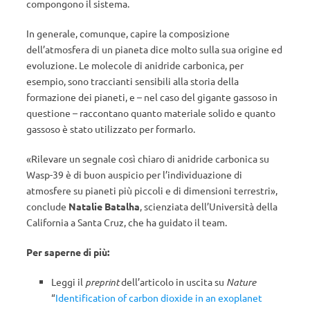
compongono il sistema.
In generale, comunque, capire la composizione
dell’atmosfera di un pianeta dice molto sulla sua origine ed
evoluzione. Le molecole di anidride carbonica, per
esempio, sono traccianti sensibili alla storia della
formazione dei pianeti, e – nel caso del gigante gassoso in
questione – raccontano quanto materiale solido e quanto
gassoso è stato utilizzato per formarlo.
«Rilevare un segnale così chiaro di anidride carbonica su
Wasp-39 è di buon auspicio per l’individuazione di
atmosfere su pianeti più piccoli e di dimensioni terrestri»,
conclude
Natalie Batalha
, scienziata dell’Università della
California a Santa Cruz, che ha guidato il team.
Per saperne di più:
Leggi il
preprint
dell’articolo in uscita su
Nature
“
Identification of carbon dioxide in an exoplanet