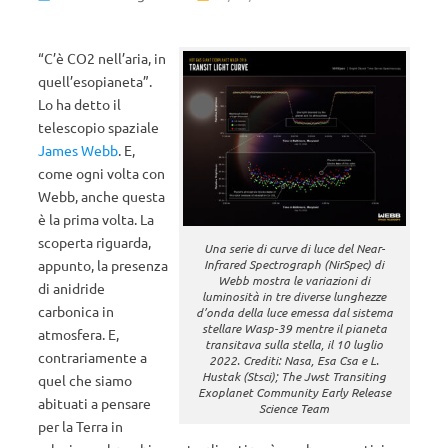
“C’è CO2 nell’aria, in
quell’esopianeta”.
Lo ha detto il
telescopio spaziale
James Webb
. E,
come ogni volta con
Webb, anche questa
è la prima volta. La
scoperta riguarda,
Una serie di curve di luce del Near-
appunto, la presenza
Infrared Spectrograph (NirSpec) di
Webb mostra le variazioni di
di anidride
luminosità in tre diverse lunghezze
carbonica in
d’onda della luce emessa dal sistema
stellare Wasp-39 mentre il pianeta
atmosfera. E,
transitava sulla stella, il 10 luglio
contrariamente a
2022. Crediti: Nasa, Esa Csa e L.
Hustak (Stsci); The Jwst Transiting
quel che siamo
Exoplanet Community Early Release
abituati a pensare
Science Team
per la Terra in