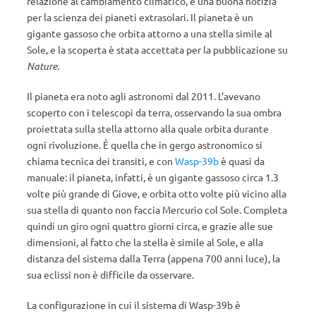
relazione al cambiamento climatico, è una buona notizia
per la scienza dei pianeti extrasolari. Il pianeta è un
gigante gassoso che orbita attorno a una stella simile al
Sole, e la scoperta è stata accettata per la pubblicazione su
Nature
.
Il pianeta era noto agli astronomi dal 2011. L’avevano
scoperto con i telescopi da terra, osservando la sua ombra
proiettata sulla stella attorno alla quale orbita durante
ogni rivoluzione. È quella che in gergo astronomico si
chiama tecnica dei transiti, e con
Wasp-39b
è quasi da
manuale: il pianeta, infatti, è un gigante gassoso circa 1.3
volte più grande di Giove, e orbita otto volte più vicino alla
sua stella di quanto non faccia Mercurio col Sole. Completa
quindi un giro ogni quattro giorni circa, e grazie alle sue
dimensioni, al fatto che la stella è simile al Sole, e alla
distanza del sistema dalla Terra (appena 700 anni luce), la
sua eclissi non è difficile da osservare.
La configurazione in cui il sistema di Wasp-39b è