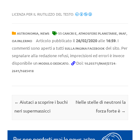
LICENZA PER IL RIUTILIZZO DEL TESTO:
,
,
,
,
ASTRONOMIA
NEWS
55 CANCRI E
ATMOSFERE PLANETARIE
INAF
Articolo pubblicato il
26/02/2020
alle
16:59
. I
OA PALERMO
commenti sono aperti a tutti
del sito. Per
SULLA PAGINA FACEBOOK
segnalare alla redazione refusi, imprecisioni ed errori è invece
disponibile un
.
Doi:
MODULO DEDICATO
10.20371/INAF/2724-
2641/1685418
Navigazione articolo
←
Aiutaci a scoprire i buchi
Nelle stelle di neutroni la
neri supermassicci
forza forte è
→