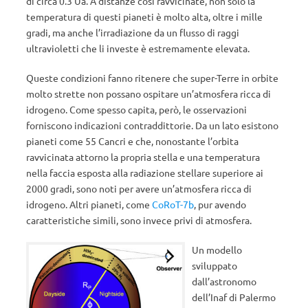
di circa 0.3 Ua. A distanze così ravvicinate, non solo la
temperatura di questi pianeti è molto alta, oltre i mille
gradi, ma anche l’irradiazione da un flusso di raggi
ultravioletti che li investe è estremamente elevata.
Queste condizioni fanno ritenere che super-Terre in orbite
molto strette non possano ospitare un’atmosfera ricca di
idrogeno. Come spesso capita, però, le osservazioni
forniscono indicazioni contraddittorie. Da un lato esistono
pianeti come 55 Cancri e che, nonostante l’orbita
ravvicinata attorno la propria stella e una temperatura
nella faccia esposta alla radiazione stellare superiore ai
2000 gradi, sono noti per avere un’atmosfera ricca di
idrogeno. Altri pianeti, come
CoRoT-7b
, pur avendo
caratteristiche simili, sono invece privi di atmosfera.
Un modello
sviluppato
dall’astronomo
dell’Inaf di Palermo