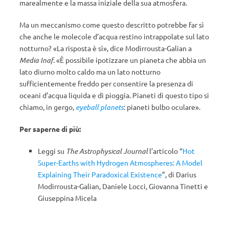
marealmente e la massa iniziale della sua atmosfera.
Ma un meccanismo come questo descritto potrebbe far sì
che anche le molecole d’acqua restino intrappolate sul lato
notturno? «La risposta è sì», dice Modirrousta-Galian a
Media Inaf
. «È possibile ipotizzare un pianeta che abbia un
lato diurno molto caldo ma un lato notturno
sufficientemente freddo per consentire la presenza di
oceani d’acqua liquida e di pioggia. Pianeti di questo tipo si
chiamo, in gergo,
eyeball planets
: pianeti bulbo oculare».
Per saperne di più:
Leggi su
The Astrophysical Journal
l’articolo “
Hot
Super-Earths with Hydrogen Atmospheres: A Model
Explaining Their Paradoxical Existence
”, di Darius
Modirrousta-Galian, Daniele Locci, Giovanna Tinetti e
Giuseppina Micela