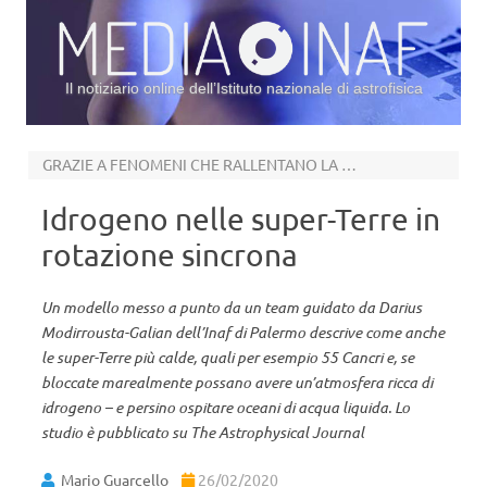
Il notiziario online dell’Istituto nazionale di astrofisica
Vai al contenuto
GRAZIE A FENOMENI CHE RALLENTANO LA PERDITA DI ATMOSFERA
Idrogeno nelle super-Terre in
rotazione sincrona
Un modello messo a punto da un team guidato da Darius
Modirrousta-Galian dell’Inaf di Palermo descrive come anche
le super-Terre più calde, quali per esempio 55 Cancri e, se
bloccate marealmente possano avere un’atmosfera ricca di
idrogeno – e persino ospitare oceani di acqua liquida. Lo
studio è pubblicato su The Astrophysical Journal
Mario Guarcello
26/02/2020