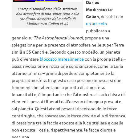
Darius
Esempio semplificato della struttura
Modirrousta-
dell’atmosfera di una super-Terra nelle
Galian
, descritto in
condizioni descritte dal modello di
un articolo
Modirrousta-Galian
et al.
pubblicato a
gennaio su
The Astrophysical Journal
, propone una
spiegazione per la presenza di atmosfera nelle super-Terre
simili a 55 Cancri e. Secondo questo modello, un pianeta
può diventare
bloccato marealmente
con la propria stella –
ossia, rivoluzione e rotazione sono sincrone, come la Luna
attorno la Terra – prima di perdere completamente la
propria atmosfera. In questo caso possono innescarsi due
fenomeni che rallentano la perdita di atmosfera.
Innanzitutto, è importante che l’atmosfera si arricchisca di
elementi pesanti liberati dall’oceano di magma presente
sul pianeta. Questi atomi pesanti risentono delle forze
centrifughe, che sovrastano le forze dovute alla differenza
di pressione tra la faccia esposta alla luce stellare e quella
non esposta – ossia, rispettivamente, le facce diurna e
notturna.