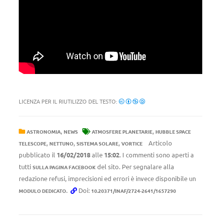
LICENZA PER IL RIUTILIZZO DEL TESTO:
,
,
ASTRONOMIA
NEWS
ATMOSFERE PLANETARIE
HUBBLE SPACE
,
,
,
Articolo
TELESCOPE
NETTUNO
SISTEMA SOLARE
VORTICE
pubblicato il
16/02/2018
alle
15:02
. I commenti sono aperti a
tutti
del sito. Per segnalare alla
SULLA PAGINA FACEBOOK
redazione refusi, imprecisioni ed errori è invece disponibile un
.
Doi:
MODULO DEDICATO
10.20371/INAF/2724-2641/1657290