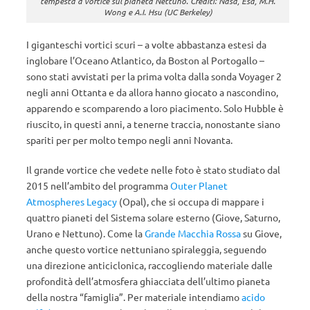
tempesta a vortice sul pianeta Nettuno. Crediti: Nasa, Esa, M.H.
Wong e A.I. Hsu (UC Berkeley)
I giganteschi vortici scuri – a volte abbastanza estesi da
inglobare l’Oceano Atlantico, da Boston al Portogallo –
sono stati avvistati per la prima volta dalla sonda Voyager 2
negli anni Ottanta e da allora hanno giocato a nascondino,
apparendo e scomparendo a loro piacimento. Solo Hubble è
riuscito, in questi anni, a tenerne traccia, nonostante siano
spariti per per molto tempo negli anni Novanta.
Il grande vortice che vedete nelle foto è stato studiato dal
2015 nell’ambito del programma
Outer Planet
Atmospheres Legacy
(Opal), che si occupa di mappare i
quattro pianeti del Sistema solare esterno (Giove, Saturno,
Urano e Nettuno). Come la
Grande Macchia Rossa
su Giove,
anche questo vortice nettuniano spiraleggia, seguendo
una direzione anticiclonica, raccogliendo materiale dalle
profondità dell’atmosfera ghiacciata dell’ultimo pianeta
della nostra “famiglia”. Per materiale intendiamo
acido