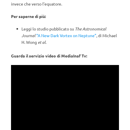
invece che verso l’equatore.
Per saperne di più:
Leggi lo studio pubblicato su
The Astronomical
Journal
“A New Dark Vortex on Neptune”
, di Michael
H. Wong
et al.
Guarda il servizio video di MediaInaf Tv: