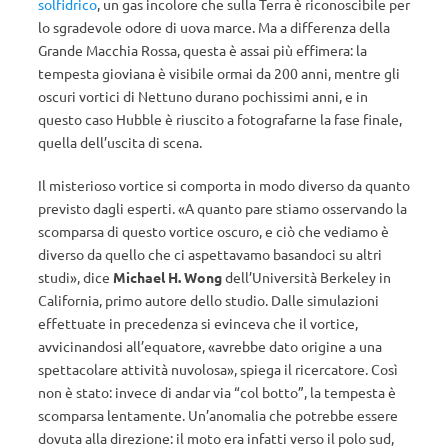
solfidrico
, un gas incolore che sulla Terra è riconoscibile per
lo sgradevole odore di uova marce. Ma a differenza della
Grande Macchia Rossa, questa è assai più effimera: la
tempesta gioviana è visibile ormai da 200 anni, mentre gli
oscuri vortici di Nettuno durano pochissimi anni, e in
questo caso Hubble è riuscito a fotografarne la fase finale,
quella dell’uscita di scena.
Il misterioso vortice si comporta in modo diverso da quanto
previsto dagli esperti. «A quanto pare stiamo osservando la
scomparsa di questo vortice oscuro, e ciò che vediamo è
diverso da quello che ci aspettavamo basandoci su altri
studi», dice
Michael H. Wong
dell’Università Berkeley in
California, primo autore dello studio. Dalle simulazioni
effettuate in precedenza si evinceva che il vortice,
avvicinandosi all’equatore, «avrebbe dato origine a una
spettacolare attività nuvolosa», spiega il ricercatore. Così
non è stato: invece di andar via “col botto”, la tempesta è
scomparsa lentamente. Un’anomalia che potrebbe essere
dovuta alla direzione: il moto era infatti verso il polo sud,