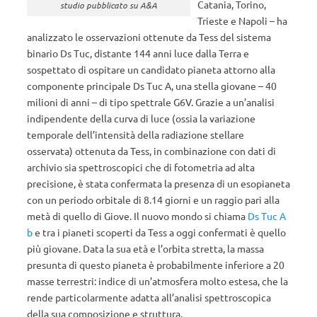
Catania, Torino,
studio pubblicato su A&A
Trieste e Napoli – ha
analizzato le osservazioni ottenute da Tess del sistema
binario Ds Tuc, distante 144 anni luce dalla Terra e
sospettato di ospitare un candidato pianeta attorno alla
componente principale Ds Tuc A, una stella giovane – 40
milioni di anni – di tipo spettrale G6V. Grazie a un’analisi
indipendente della curva di luce (ossia la variazione
temporale dell’intensità della radiazione stellare
osservata) ottenuta da Tess, in combinazione con dati di
archivio sia spettroscopici che di fotometria ad alta
precisione, è stata confermata la presenza di un esopianeta
con un periodo orbitale di 8.14 giorni e un raggio pari alla
metà di quello di Giove. Il nuovo mondo si chiama
Ds Tuc A
b
e tra i pianeti scoperti da Tess a oggi confermati è quello
più giovane. Data la sua età e l’orbita stretta, la massa
presunta di questo pianeta è probabilmente inferiore a 20
masse terrestri: indice di un’atmosfera molto estesa, che la
rende particolarmente adatta all’analisi spettroscopica
della sua composizione e struttura.