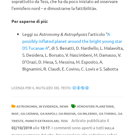
soprattutto da Tess, che ha da poco iniziato ad osservare
l’emisfero nord – e dimostrarne la fattibilità».
Per saperne di più:
Leggi su
Astronomy & Astrophysics
l’articolo “
A
possibly inflated planet around the bright young star
DS Tucanae A
“, di S. Benatti, D. Nardiello, L. Malavolta,
S. Desidera, L. Borsato, V. Nascimbeni, M. Damasso, V.
D’Orazi, D. Mesa, S. Messina, M. Esposito, A.
Bignamini, R. Claudi, E. Covino, C. Lovis e S. Sabotta
LICENZA PER IL RIUTILIZZO DEL TESTO:
,
,
,
ASTRONOMIA
IN EVIDENZA
NEWS
ATMOSFERE PLANETARIE
,
,
,
,
,
,
INAF
OA CATANIA
OA NAPOLI
OA PADOVA
OA PALERMO
OA TORINO
OA
,
,
Articolo pubblicato il
TRIESTE
PIANETI EXTRASOLARI
TESS
02/10/2019
alle
13:17
. I commenti sono aperti a tutti
SULLA
del sito. Per segnalare alla redazione refusi,