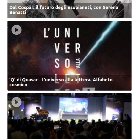
Dal Cospar: il futuro degli esopianeti, con Serena
Benatti
‘Q’ di Quasar - L'universo alla lettera. Alfabeto
cosmico