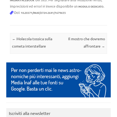
PAGINA FACEBOOK
imprecisioni ed errori è invece disponibile un
.
MODULO DEDICATO
Doi:
10.20371/INAF/2724-2641/1679655
Navigazione articolo
←
Molecola tossica sulla
Il mostro che dovremo
cometa interstellare
affrontare
→
Iscriviti alla newsletter