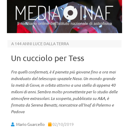
Il notiziario online dell’Istituto nazionale di astrofisica
Vai al contenuto
A 144 ANNI LUCE DALLA TERRA
Un cucciolo per Tess
Fra quelli confermati, è il pianeta più giovane fino a ora mai
individuato dal telescopio spaziale Nasa. Un mondo grande
la metà di Giove, in orbita attorno a una stella di appena 40
milioni di anni. Sembra molto promettente per lo studio delle
atmosfere extrasolari. La scoperta, pubblicata su A&A, è
firmata da Serena Benatti, ricercatrice all’Inaf di Palermo e
Padova
Mario Guarcello
02/10/2019