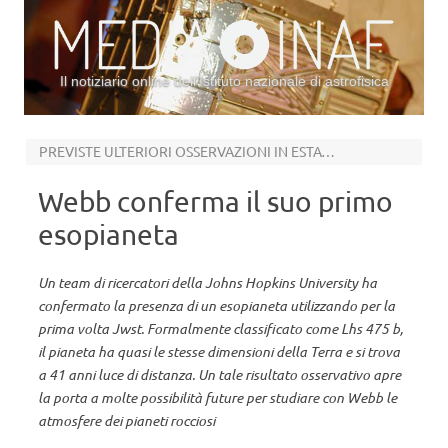
Il notiziario online dell’Istituto nazionale di astrofisica
Vai al contenuto
PREVISTE ULTERIORI OSSERVAZIONI IN ESTATE PER CAPIRE SE HA UN’ATMOSFERA
Webb conferma il suo primo
esopianeta
Un team di ricercatori della Johns Hopkins University ha
confermato la presenza di un esopianeta utilizzando per la
prima volta Jwst. Formalmente classificato come Lhs 475 b,
il pianeta ha quasi le stesse dimensioni della Terra e si trova
a 41 anni luce di distanza. Un tale risultato osservativo apre
la porta a molte possibilità future per studiare con Webb le
atmosfere dei pianeti rocciosi