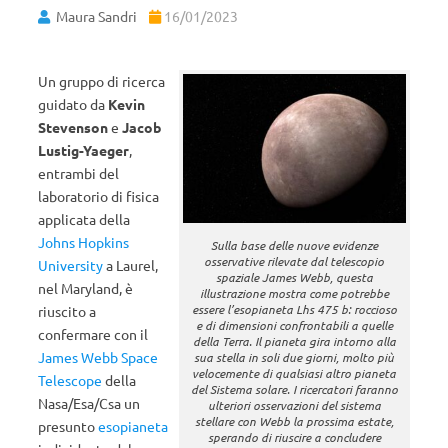
Maura Sandri
16/01/2023
Un gruppo di ricerca
guidato da
Kevin
Stevenson
e
Jacob
Lustig-Yaeger
,
entrambi del
laboratorio di fisica
applicata della
Johns Hopkins
Sulla base delle nuove evidenze
osservative rilevate dal telescopio
University
a Laurel,
spaziale James Webb, questa
nel Maryland, è
illustrazione mostra come potrebbe
essere l’esopianeta Lhs 475 b: roccioso
riuscito a
e di dimensioni confrontabili a quelle
confermare con il
della Terra. Il pianeta gira intorno alla
James Webb Space
sua stella in soli due giorni, molto più
velocemente di qualsiasi altro pianeta
Telescope
della
del Sistema solare. I ricercatori faranno
Nasa/Esa/Csa un
ulteriori osservazioni del sistema
stellare con Webb la prossima estate,
presunto
esopianeta
sperando di riuscire a concludere