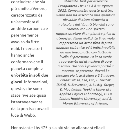
utilizzato Jwst per osservare
concludere che sia
l’esopianeta Lhs 475 b il 31 agosto
più simile a Venere,
2022. Come mostra questo spettro,
caratterizzato da
Webb non ha osservato una quantità
rilevabile di alcun elemento o
un’atmosfera di
molecola. I dati (punti bianchi) sono
anidride carbonica e
coerenti con uno spettro
rappresentativo di un pianeta privo di
perennemente
atmosfera (linea gialla). La linea viola
avvolto da fitte
rappresenta un’atmosfera di pura
anidride carbonica ed è indistinguibile
nubi. I ricercatori
da una linea piatta con l’attuale
hanno anche
livello di precisione. La linea verde
confermato che il
rappresenta un’atmosfera di puro
metano, che non è favorita poiché il
pianeta completa
metano, se presente, dovrebbe
un’orbita in soli due
bloccare più luce stellare a 3,3 micron.
Crediti: Nasa, Esa, Csa, L. Hustak
giorni
. Informazioni,
(StScI), K. Stevenson, J. Lustig-Yaeger,
queste, che sono
E. May (Johns Hopkins University
Applied Physics Laboratory), G. Fu
state rivelate quasi
(Johns Hopkins University), and S.
istantaneamente
Moran (University of Arizona)
dalla precisa curva di
luce di Webb.
Nonostante Lhs 475 b sia più vicino alla sua stella di