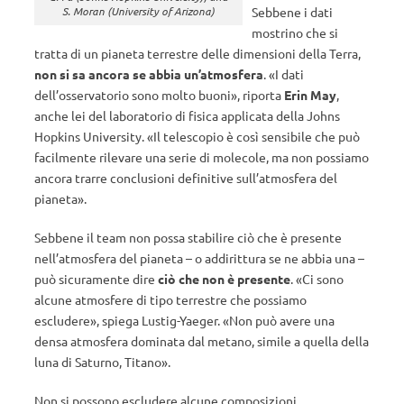
Sebbene i dati
S. Moran (University of Arizona)
mostrino che si
tratta di un pianeta terrestre delle dimensioni della Terra,
non si sa ancora se abbia un’atmosfera
. «I dati
dell’osservatorio sono molto buoni», riporta
Erin May
,
anche lei del laboratorio di fisica applicata della Johns
Hopkins University. «Il telescopio è così sensibile che può
facilmente rilevare una serie di molecole, ma non possiamo
ancora trarre conclusioni definitive sull’atmosfera del
pianeta».
Sebbene il team non possa stabilire ciò che è presente
nell’atmosfera del pianeta – o addirittura se ne abbia una –
può sicuramente dire
ciò che non è presente
. «Ci sono
alcune atmosfere di tipo terrestre che possiamo
escludere», spiega Lustig-Yaeger. «Non può avere una
densa atmosfera dominata dal metano, simile a quella della
luna di Saturno, Titano».
Non si possono escludere alcune composizioni