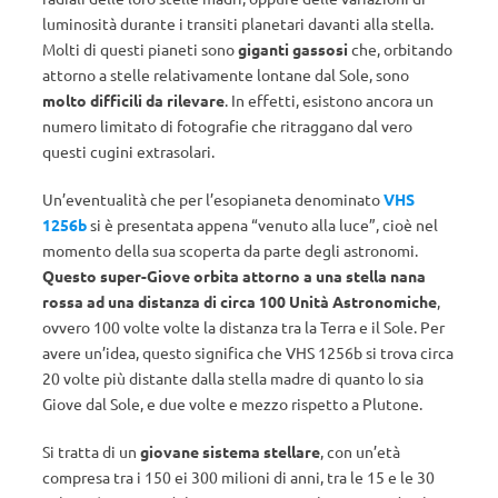
luminosità durante i transiti planetari davanti alla stella.
Molti di questi pianeti sono
giganti gassosi
che, orbitando
attorno a stelle relativamente lontane dal Sole, sono
molto difficili da rilevare
. In effetti, esistono ancora un
numero limitato di fotografie che ritraggano dal vero
questi cugini extrasolari.
Un’eventualità che per l’esopianeta denominato
VHS
1256b
si è presentata appena “venuto alla luce”, cioè nel
momento della sua scoperta da parte degli astronomi.
Questo super-Giove orbita attorno a una stella nana
rossa ad una distanza di circa 100 Unità Astronomiche
,
ovvero 100 volte volte la distanza tra la Terra e il Sole. Per
avere un’idea, questo significa che VHS 1256b si trova circa
20 volte più distante dalla stella madre di quanto lo sia
Giove dal Sole, e due volte e mezzo rispetto a Plutone.
Si tratta di un
giovane sistema stellare
, con un’età
compresa tra i 150 ei 300 milioni di anni, tra le 15 e le 30