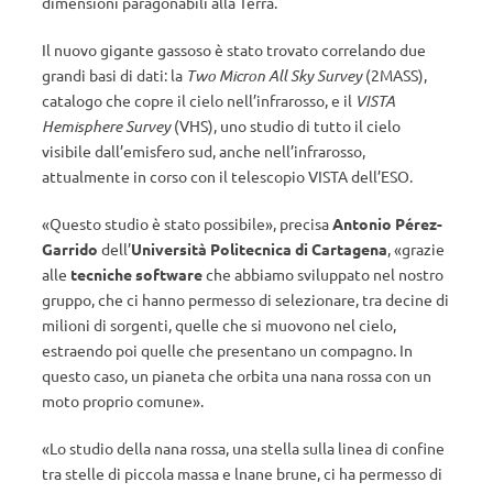
dimensioni paragonabili alla Terra.
Il nuovo gigante gassoso è stato trovato correlando due
grandi basi di dati: la
Two Micron All Sky Survey
(2MASS),
catalogo che copre il cielo nell’infrarosso, e il
VISTA
Hemisphere Survey
(VHS), uno studio di tutto il cielo
visibile dall’emisfero sud, anche nell’infrarosso,
attualmente in corso con il telescopio VISTA dell’ESO.
«Questo studio è stato possibile», precisa
Antonio Pérez-
Garrido
dell’
Università Politecnica di Cartagena
, «grazie
alle
tecniche software
che abbiamo sviluppato nel nostro
gruppo, che ci hanno permesso di selezionare, tra decine di
milioni di sorgenti, quelle che si muovono nel cielo,
estraendo poi quelle che presentano un compagno. In
questo caso, un pianeta che orbita una nana rossa con un
moto proprio comune».
«Lo studio della nana rossa, una stella sulla linea di confine
tra stelle di piccola massa e lnane brune, ci ha permesso di