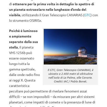
di
ottenere per la prima volta in dettaglio lo spettro di
un pianeta extrasolare nelle lunghezze d’onda del
visibile
, utilizzando il Gran Telescopio CANARIAS (
GTC
) con
lo strumento OSIRIS».
Poiché è luminoso
e ampiamente
separato dalla sua
stella
, il pianeta
VHS 1256b può
essere osservato
lungo tutta la
gamma spettrale,
Il GTC, Gran Telescopio CANARIAS, è
ubicato a 2.400 metri di altitudine
dalle onde radio fino
nell’isola di La Palma, alle Canarie.
ai raggi X. Questa
Crediti: IAC / Pablo Bonet.
caratteristica
peculiare può permettere di rivelare fenomeni assai
difficili – se non impossibili – da misurare per altri sistemi
planetari, come impatti di comete o la presenza di lune di