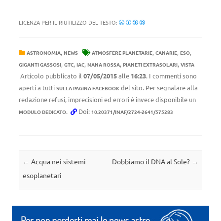
LICENZA PER IL RIUTILIZZO DEL TESTO:
,
,
,
,
ASTRONOMIA
NEWS
ATMOSFERE PLANETARIE
CANARIE
ESO
,
,
,
,
,
GIGANTI GASSOSI
GTC
IAC
NANA ROSSA
PIANETI EXTRASOLARI
VISTA
Articolo pubblicato il
07/05/2015
alle
16:23
. I commenti sono
aperti a tutti
del sito. Per segnalare alla
SULLA PAGINA FACEBOOK
redazione refusi, imprecisioni ed errori è invece disponibile un
.
Doi:
MODULO DEDICATO
10.20371/INAF/2724-2641/575283
Navigazione articolo
←
Acqua nei sistemi
Dobbiamo il DNA al Sole?
→
esoplanetari