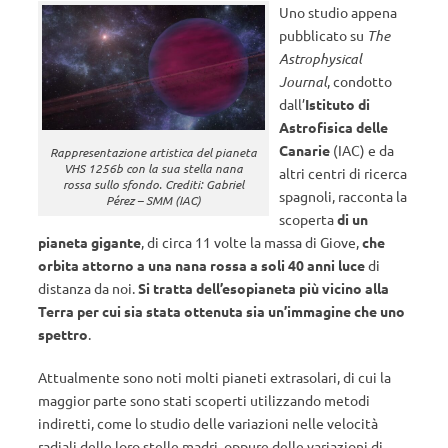
Uno studio appena
pubblicato su
The
Astrophysical
Journal
, condotto
dall’
Istituto di
Astrofisica delle
Canarie
(IAC) e da
Rappresentazione artistica del pianeta
VHS 1256b con la sua stella nana
altri centri di ricerca
rossa sullo sfondo. Crediti: Gabriel
spagnoli, racconta la
Pérez – SMM (IAC)
scoperta
di un
pianeta gigante
, di circa 11 volte la massa di Giove,
che
orbita attorno a una nana rossa a soli 40 anni luce
di
distanza da noi.
Si tratta dell’esopianeta più vicino alla
Terra per cui sia stata ottenuta sia un’immagine che uno
spettro
.
Attualmente sono noti molti pianeti extrasolari, di cui la
maggior parte sono stati scoperti utilizzando metodi
indiretti, come lo studio delle variazioni nelle velocità
radiali delle loro stelle madri, oppure delle variazioni di