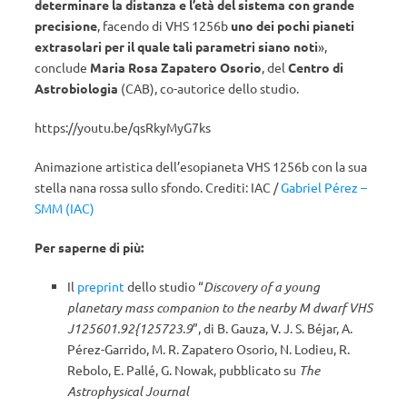
determinare la distanza e l’età del sistema con grande
precisione
, facendo di VHS 1256b
uno dei pochi pianeti
extrasolari per il quale tali parametri siano noti
»,
conclude
Maria Rosa Zapatero Osorio
, del
Centro di
Astrobiologia
(CAB), co-autorice dello studio.
https://youtu.be/qsRkyMyG7ks
Animazione artistica dell’esopianeta VHS 1256b con la sua
stella nana rossa sullo sfondo. Crediti: IAC /
Gabriel Pérez –
SMM (IAC)
Per saperne di più:
Il
preprint
dello studio “
Discovery of a young
planetary mass companion to the nearby M dwarf VHS
J125601.92{125723.9
”, di B. Gauza, V. J. S. Béjar, A.
Pérez-Garrido, M. R. Zapatero Osorio, N. Lodieu, R.
Rebolo, E. Pallé, G. Nowak, pubblicato su
The
Astrophysical Journal