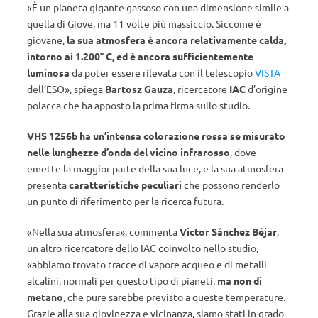
«È un pianeta gigante gassoso con una dimensione simile a
quella di Giove, ma 11 volte più massiccio. Siccome è
giovane,
la sua atmosfera è ancora relativamente calda,
intorno ai 1.200° C, ed è ancora sufficientemente
luminosa
da poter essere rilevata con il telescopio
VISTA
dell’ESO», spiega
Bartosz Gauza
, ricercatore
IAC
d’origine
polacca che ha apposto la prima firma sullo studio.
VHS 1256b ha un’intensa colorazione rossa se misurato
nelle lunghezze d’onda del vicino infrarosso
, dove
emette la maggior parte della sua luce, e la sua atmosfera
presenta
caratteristiche peculiari
che possono renderlo
un punto di riferimento per la ricerca futura.
«Nella sua atmosfera», commenta
Victor Sánchez Béjar
,
un altro ricercatore dello IAC coinvolto nello studio,
«abbiamo trovato tracce di vapore acqueo e di metalli
alcalini, normali per questo tipo di pianeti,
ma non di
metano
, che pure sarebbe previsto a queste temperature.
Grazie alla sua giovinezza e vicinanza, siamo stati in grado