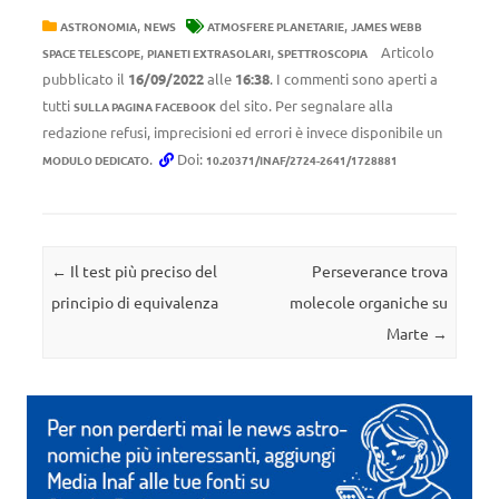
,
,
ASTRONOMIA
NEWS
ATMOSFERE PLANETARIE
JAMES WEBB
,
,
Articolo
SPACE TELESCOPE
PIANETI EXTRASOLARI
SPETTROSCOPIA
pubblicato il
16/09/2022
alle
16:38
. I commenti sono aperti a
tutti
del sito. Per segnalare alla
SULLA PAGINA FACEBOOK
redazione refusi, imprecisioni ed errori è invece disponibile un
.
Doi:
MODULO DEDICATO
10.20371/INAF/2724-2641/1728881
Navigazione articolo
←
Il test più preciso del
Perseverance trova
principio di equivalenza
molecole organiche su
Marte
→