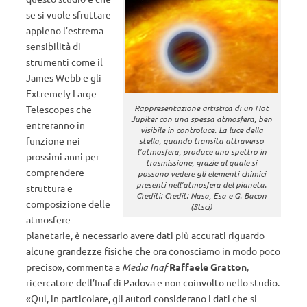
se si vuole sfruttare
appieno l’estrema
sensibilità di
strumenti come il
James Webb e gli
Extremely Large
Rappresentazione artistica di un Hot
Telescopes che
Jupiter con una spessa atmosfera, ben
entreranno in
visibile in controluce. La luce della
funzione nei
stella, quando transita attraverso
l’atmosfera, produce uno spettro in
prossimi anni per
trasmissione, grazie al quale si
comprendere
possono vedere gli elementi chimici
presenti nell’atmosfera del pianeta.
struttura e
Crediti: Credit: Nasa, Esa e G. Bacon
composizione delle
(Stsci)
atmosfere
planetarie, è necessario avere dati più accurati riguardo
alcune grandezze fisiche che ora conosciamo in modo poco
preciso», commenta a
Media Inaf
Raffaele Gratton
,
ricercatore dell’Inaf di Padova e non coinvolto nello studio.
«Qui, in particolare, gli autori considerano i dati che si