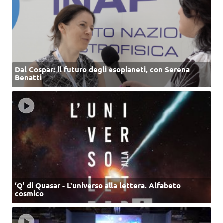
Dal Cospar: il futuro degli esopianeti, con Serena
Benatti
‘Q’ di Quasar - L'universo alla lettera. Alfabeto
cosmico