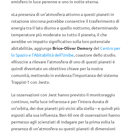
emisfero in luce perenne e uno in notte eterna.
«La presenza di un’atmosfera attorno a questi pianeti in
rotazione sincrona potrebbe consentire il trasferimento di
energia tra il lato diurno e quello notturno, determinando
temperature più moderate su tutto il pianeta, il che
avrebbe un impatto significativo sulla loro potenziale
abitabilità», aggiunge
Brice-Oliver Demory
del
Centro per
lo Spazio e l’Abitabilità dell’Unibe
, coautore dello studio.
«Riuscire a rilevare l’atmosfera di uno di questi pianeti è
quindi diventato un obiettivo chiave per la nostra
comunità, mettendo in evidenza l’importanza del sistema
Trappist-1 con Jwst».
Le osservazioni con Jwst hanno previsto il monitoraggio
continuo, nella luce infrarossa e per l’intera durata di
un’orbita, dei due pianeti più vicini alla stella – e quindi più
esposti alla sua influenza. Ben 60 ore di osservazioni hanno
permesso agli scienziati di indagare per la prima volta la
presenza di un’atmosfera su questi pianeti di dimensioni