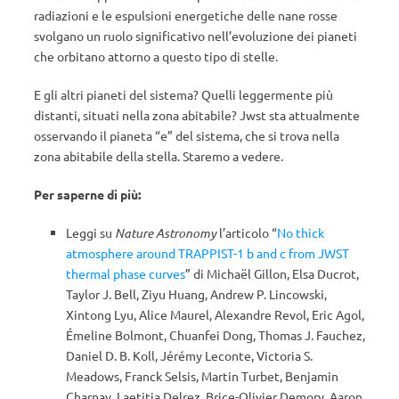
radiazioni e le espulsioni energetiche delle nane rosse
svolgano un ruolo significativo nell’evoluzione dei pianeti
che orbitano attorno a questo tipo di stelle.
E gli altri pianeti del sistema? Quelli leggermente più
distanti, situati nella zona abitabile? Jwst sta attualmente
osservando il pianeta “e” del sistema, che si trova nella
zona abitabile della stella. Staremo a vedere.
Per saperne di più:
Leggi su
Nature Astronomy
l’articolo “
No thick
atmosphere around TRAPPIST-1 b and c from JWST
thermal phase curves
” di Michaël Gillon, Elsa Ducrot,
Taylor J. Bell, Ziyu Huang, Andrew P. Lincowski,
Xintong Lyu, Alice Maurel, Alexandre Revol, Eric Agol,
Émeline Bolmont, Chuanfei Dong, Thomas J. Fauchez,
Daniel D. B. Koll, Jérémy Leconte, Victoria S.
Meadows, Franck Selsis, Martin Turbet, Benjamin
Charnay, Laetitia Delrez, Brice-Olivier Demory, Aaron