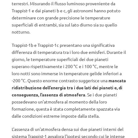
terrestri. Misurando il flusso luminoso proveniente da
Trappist-1 e dai pianeti b e c, gli astronomi hanno potuto
determinare con grande precisione le temperature
superficiali di entrambi, sia sul lato diurno sia su quello
notturno.
Trappist-1b e Trappist-1c presentano una significativa
differenza di temperatura tra i loro due emisferi. Durante il
giorno, le temperature superficiali dei due pianeti
superano rispettivamente i 200 °C e i 100 °C, mentre le
loro notti sono immerse in temperature gelide inferiori a
-200 °C. Questo enorme contrasto suggerisce una
mancata
ridistribuzione dell’energia tra i due lati dei pianeti
e, di
conseguenza, l’assenza di atmosfera
. Se i due pianeti
possedevano un’atmosfera al momento della loro
formazione, questa è stata completamente spazzata via
dalle condizioni estreme imposte dalla stella.
L’assenza di un’atmosfera densa sui due pianeti interni del
sistema Trappist-1 avvalora l’ipotesi secondo cui le intense