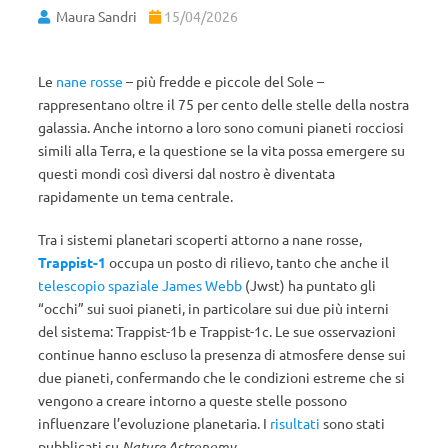
Maura Sandri
15/04/2026
Le
nane rosse
– più fredde e piccole del Sole –
rappresentano oltre il 75 per cento delle stelle della nostra
galassia. Anche intorno a loro sono comuni pianeti rocciosi
simili alla Terra, e la questione se la vita possa emergere su
questi mondi così diversi dal nostro è diventata
rapidamente un tema centrale.
Tra i sistemi planetari scoperti attorno a nane rosse,
Trappist-1
occupa un posto di rilievo, tanto che anche il
telescopio spaziale James Webb
(Jwst) ha puntato gli
“occhi” sui suoi pianeti, in particolare sui due più interni
del sistema: Trappist-1b e Trappist-1c. Le sue osservazioni
continue hanno escluso la presenza di atmosfere dense sui
due pianeti, confermando che le condizioni estreme che si
vengono a creare intorno a queste stelle possono
influenzare l’evoluzione planetaria. I
risultati
sono stati
pubblicati su
Nature Astronomy
.