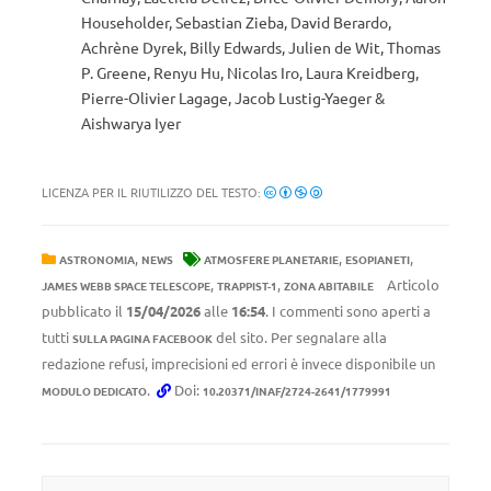
Householder, Sebastian Zieba, David Berardo,
Achrène Dyrek, Billy Edwards, Julien de Wit, Thomas
P. Greene, Renyu Hu, Nicolas Iro, Laura Kreidberg,
Pierre-Olivier Lagage, Jacob Lustig-Yaeger &
Aishwarya Iyer
LICENZA PER IL RIUTILIZZO DEL TESTO:
,
,
,
ASTRONOMIA
NEWS
ATMOSFERE PLANETARIE
ESOPIANETI
,
,
Articolo
JAMES WEBB SPACE TELESCOPE
TRAPPIST-1
ZONA ABITABILE
pubblicato il
15/04/2026
alle
16:54
. I commenti sono aperti a
tutti
del sito. Per segnalare alla
SULLA PAGINA FACEBOOK
redazione refusi, imprecisioni ed errori è invece disponibile un
.
Doi:
MODULO DEDICATO
10.20371/INAF/2724-2641/1779991