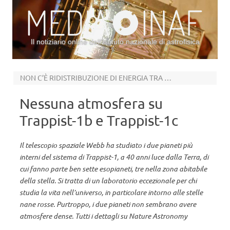
Il notiziario online dell’Istituto nazionale di astrofisica
Vai al contenuto
NON C’È RIDISTRIBUZIONE DI ENERGIA TRA I DUE LATI DEI PIANETI
Nessuna atmosfera su
Trappist-1b e Trappist-1c
Il telescopio spaziale Webb ha studiato i due pianeti più
interni del sistema di Trappist-1, a 40 anni luce dalla Terra, di
cui fanno parte ben sette esopianeti, tre nella zona abitabile
della stella. Si tratta di un laboratorio eccezionale per chi
studia la vita nell’universo, in particolare intorno alle stelle
nane rosse. Purtroppo, i due pianeti non sembrano avere
atmosfere dense. Tutti i dettagli su Nature Astronomy