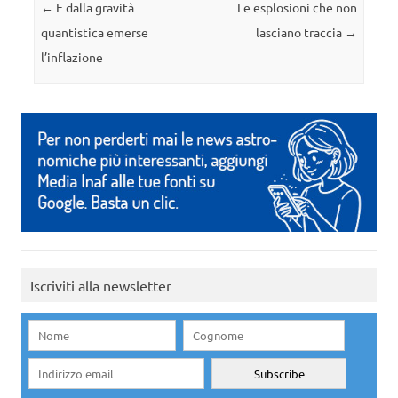
Navigazione articolo
←
E dalla gravità
Le esplosioni che non
quantistica emerse
lasciano traccia
→
l’inflazione
Iscriviti alla newsletter