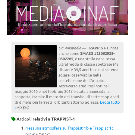
Il notiziario online dell’Istituto nazionale di astrofisica
Vai al contenuto
Da Wikipedia
—
TRAPPIST-1
, nota
anche come
2MASS J23062928-
0502285
, è una stella nana rossa
ultrafredda di classe spettrale M8,
distante 39,5 anni luce dal sistema
solare, osservabile nella
costellazione dell'Aquario.
Attraverso studi resi noti nel
maggio 2016 e nel febbraio 2017 è stata annunciata la
scoperta, tramite il metodo del transito, di sette esopianeti
di dimensioni terrestri orbitanti attorno ad essa.
Leggi tutto
»
Articoli relativi a
TRAPPIST-1
Nessuna atmosfera su Trappist-1b e Trappist-1c
[15/04/2026]