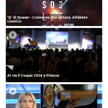
‘Q’ di Quasar - L'universo alla lettera. Alfabeto
cosmico
Al via il Cospar 2026 a Firenze