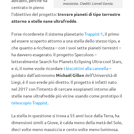
abitabili, perché ha
massiccia. Crediti: Lionel Garcia.
centrato in pieno
l’obiettivo del progetto:
trovare pianeti di tipo terrestre
attorno a stelle nane ultrafredde
.
Forse ricorderete il sistema planetario
Trappist-1
, il primo
ad essere scoperto attorno a una stella dello stesso tipo, e
che quanto a ricchezza – con i suoi sette pianeti terrestri –
ha davvero esagerato. Il progetto Speculoos –
letteralmente Search for Planets Eclipsing Ultra-cool Stars,
e sì, il nome vuole ricordare i
biscottini alla cannella
–
guidato dall’astronomo
Michaël Gillon
dell’Università di
Liegi, è il suo erede più diretto. Il progetto è infatti nato
nel 2017 con l’intento di cercare esopianeti intorno alle
stelle nane ultrafredde più vicine usando come prototipo il
telescopio Trappist
.
La stella in questione si trova a 55 anni luce dalla Terra, ha
dimensioni simili a Giove, è calda meno della metà del Sole,
dieci volte meno massiccia e cento volte meno luminosa.