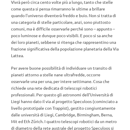
Vivrà però circa cento volte più a lungo, tanto che stelle
come questa si pensa rimarranno le ultime a brillare
quando l’universo diventerà freddo e buio. Non si tratta di
una categoria di stelle particolare, anzi, sono piuttosto
comuni, ma è difficile osservarle perché sono – appunto –
poco luminose e dunque poco visibili. E poco si sa anche
dei loro pianeti, sebbene si ritenga che rappresentino una
frazione significativa della popolazione planetaria della Via
Lattea.
Per avere buone possibilità di individuare un transito di
pianeti attorno a stelle nane ultrafredde, occorre
osservarle una per una, per intere settimane. Cosa che
richiede una rete dedicata di telescopi robotici
professionali. Per questo gli astronomi dell’Università di
Liegi hanno dato il via al progetto Speculoos (cominciato a
livello prototipale con Trappist), gestito congiuntamente
dalle università di Liegi, Cambridge, Birmingham, Berna,
Mit ed Eth Zürich. I quattro telescopi robotici da un metro
di diametro della rete australe del progetto Speculoos si