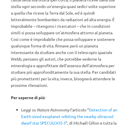
stella ogni secondo un’energia quasi sedici volte superiore
a quella che riceve la Terra dal Sole, ed è quindi
letteralmente bombardato da radiazioni ad alta energia. È
improbabile – ritengono i ricercatori – che in condizioni
simili si possa sviluppare un’atmosfera attorno al pianeta.
Così come è improbabile che possa sviluppare e sostenere
qualunque forma di vita. Rimane però un pianeta
interessante da studiare anche con il telescopio spaziale
Webb, pensano gli autori, che potrebbe vederne la
mineralogia e approfittare dell’assenza dell’atmosfera per
studiare più approfonditamente la sua stella. Per candidati
più promettenti per la vita, invece, bisognerà attendere le
prossime rilevazioni.
Per saperne di più:
Leggi su
Nature Astronomy
l’articolo “
Detection of an
Earth-sized exoplanet orbiting the nearby ultracool
dwarf star SPECULOOS-3
“, di Michaël Gillon e tutta la