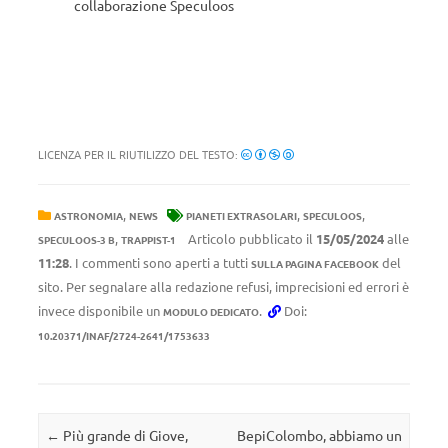
collaborazione Speculoos
LICENZA PER IL RIUTILIZZO DEL TESTO:
,
,
,
ASTRONOMIA
NEWS
PIANETI EXTRASOLARI
SPECULOOS
,
Articolo pubblicato il
15/05/2024
alle
SPECULOOS-3 B
TRAPPIST-1
11:28
. I commenti sono aperti a tutti
del
SULLA PAGINA FACEBOOK
sito. Per segnalare alla redazione refusi, imprecisioni ed errori è
invece disponibile un
.
Doi:
MODULO DEDICATO
10.20371/INAF/2724-2641/1753633
Navigazione articolo
←
Più grande di Giove,
BepiColombo, abbiamo un