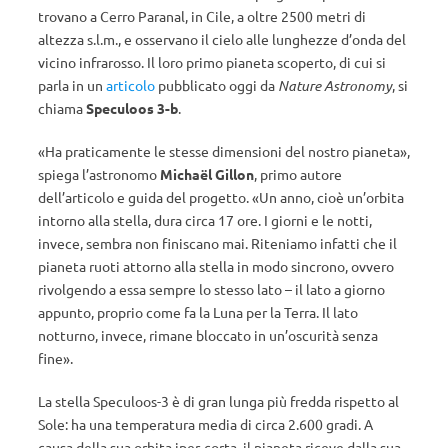
trovano a Cerro Paranal, in Cile, a oltre 2500 metri di
altezza s.l.m., e osservano il cielo alle lunghezze d’onda del
vicino infrarosso. Il loro primo pianeta scoperto, di cui si
parla in un
articolo
pubblicato oggi da
Nature Astronomy
, si
chiama
Speculoos 3-b
.
«Ha praticamente le stesse dimensioni del nostro pianeta»,
spiega l’astronomo
Michaël Gillon
, primo autore
dell’articolo e guida del progetto. «Un anno, cioè un’orbita
intorno alla stella, dura circa 17 ore. I giorni e le notti,
invece, sembra non finiscano mai. Riteniamo infatti che il
pianeta ruoti attorno alla stella in modo sincrono, ovvero
rivolgendo a essa sempre lo stesso lato – il lato a giorno
appunto, proprio come fa la Luna per la Terra. Il lato
notturno, invece, rimane bloccato in un’oscurità senza
fine».
La stella Speculoos-3 è di gran lunga più fredda rispetto al
Sole: ha una temperatura media di circa 2.600 gradi. A
causa della sua orbita iper-corta, il pianeta riceve dalla sua