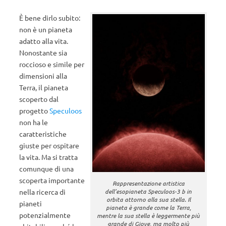
È bene dirlo subito:
non è un pianeta
adatto alla vita.
Nonostante sia
roccioso e simile per
dimensioni alla
Terra, il pianeta
scoperto dal
progetto
Speculoos
non ha le
caratteristiche
giuste per ospitare
la vita. Ma si tratta
comunque di una
scoperta importante
Rappresentazione artistica
nella ricerca di
dell’esopianeta Speculoos-3 b in
orbita attorno alla sua stella. Il
pianeti
pianeta è grande come la Terra,
potenzialmente
mentre la sua stella è leggermente più
grande di Giove, ma molto più