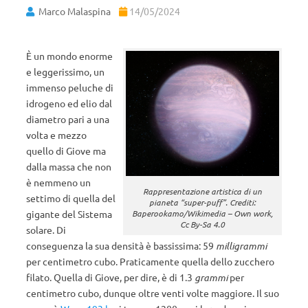
Marco Malaspina
14/05/2024
È un mondo enorme
e leggerissimo, un
immenso peluche di
idrogeno ed elio dal
diametro pari a una
volta e mezzo
quello di Giove ma
dalla massa che non
è nemmeno un
Rappresentazione artistica di un
settimo di quella del
pianeta “super-puff”. Crediti:
gigante del Sistema
Baperookamo/Wikimedia – Own work,
Cc By-Sa 4.0
solare. Di
conseguenza la sua densità è bassissima: 59
milligrammi
per centimetro cubo. Praticamente quella dello zucchero
filato. Quella di Giove, per dire, è di 1.3
grammi
per
centimetro cubo, dunque oltre venti volte maggiore. Il suo