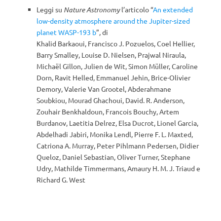
Leggi su
Nature Astronomy
l’articolo “
An extended
low-density atmosphere around the Jupiter-sized
planet WASP-193 b
”, di
Khalid Barkaoui, Francisco J. Pozuelos, Coel Hellier,
Barry Smalley, Louise D. Nielsen, Prajwal Niraula,
Michaël Gillon, Julien de Wit, Simon Müller, Caroline
Dorn, Ravit Helled, Emmanuel Jehin, Brice-Olivier
Demory, Valerie Van Grootel, Abderahmane
Soubkiou, Mourad Ghachoui, David. R. Anderson,
Zouhair Benkhaldoun, Francois Bouchy, Artem
Burdanov, Laetitia Delrez, Elsa Ducrot, Lionel Garcia,
Abdelhadi Jabiri, Monika Lendl, Pierre F. L. Maxted,
Catriona A. Murray, Peter Pihlmann Pedersen, Didier
Queloz, Daniel Sebastian, Oliver Turner, Stephane
Udry, Mathilde Timmermans, Amaury H. M. J. Triaud e
Richard G. West