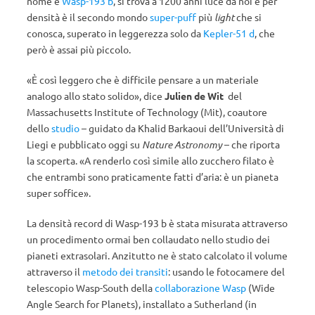
nome è
Wasp-193 b
, si trova a 1200 anni luce da noi e per
densità è il secondo mondo
super-puff
più
light
che si
conosca, superato in leggerezza solo da
Kepler-51 d
, che
però è assai più piccolo.
«È così leggero che è difficile pensare a un materiale
analogo allo stato solido», dice
Julien de Wit
del
Massachusetts Institute of Technology (Mit), coautore
dello
studio
– guidato da Khalid Barkaoui dell’Università di
Liegi e pubblicato oggi su
Nature Astronomy
– che riporta
la scoperta. «A renderlo così simile allo zucchero filato è
che entrambi sono praticamente fatti d’aria: è un pianeta
super soffice».
La densità record di Wasp-193 b è stata misurata attraverso
un procedimento ormai ben collaudato nello studio dei
pianeti extrasolari. Anzitutto ne è stato calcolato il volume
attraverso il
metodo dei transiti
: usando le fotocamere del
telescopio Wasp-South della
collaborazione Wasp
(Wide
Angle Search for Planets), installato a Sutherland (in