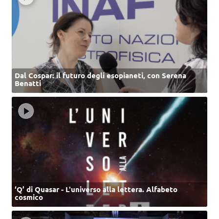
Dal Cospar: il futuro degli esopianeti, con Serena
Benatti
‘Q’ di Quasar - L'universo alla lettera. Alfabeto
cosmico