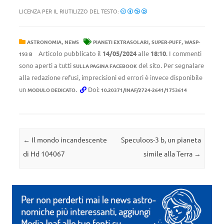
LICENZA PER IL RIUTILIZZO DEL TESTO:
,
,
,
ASTRONOMIA
NEWS
PIANETI EXTRASOLARI
SUPER-PUFF
WASP-
Articolo pubblicato il
14/05/2024
alle
18:10
. I commenti
193 B
sono aperti a tutti
del sito. Per segnalare
SULLA PAGINA FACEBOOK
alla redazione refusi, imprecisioni ed errori è invece disponibile
un
.
Doi:
MODULO DEDICATO
10.20371/INAF/2724-2641/1753614
Navigazione articolo
←
Il mondo incandescente
Speculoos-3 b, un pianeta
di Hd 104067
simile alla Terra
→