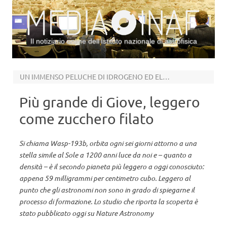
Il notiziario online dell’Istituto nazionale di astrofisica
Vai al contenuto
UN IMMENSO PELUCHE DI IDROGENO ED ELIO
Più grande di Giove, leggero
come zucchero filato
Si chiama Wasp-193b, orbita ogni sei giorni attorno a una
stella simile al Sole a 1200 anni luce da noi e – quanto a
densità – è il secondo pianeta più leggero a oggi conosciuto:
appena 59 milligrammi per centimetro cubo. Leggero al
punto che gli astronomi non sono in grado di spiegarne il
processo di formazione. Lo studio che riporta la scoperta è
stato pubblicato oggi su Nature Astronomy