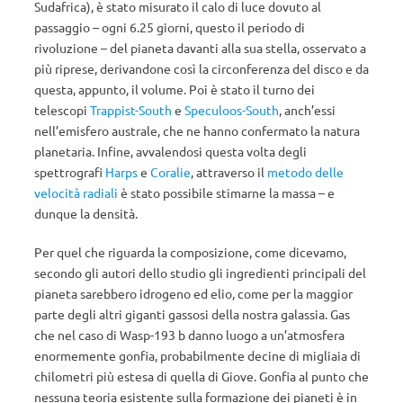
Sudafrica), è stato misurato il calo di luce dovuto al
passaggio – ogni 6.25 giorni, questo il periodo di
rivoluzione – del pianeta davanti alla sua stella, osservato a
più riprese, derivandone così la circonferenza del disco e da
questa, appunto, il volume. Poi è stato il turno dei
telescopi
Trappist-South
e
Speculoos-South
, anch’essi
nell’emisfero australe, che ne hanno confermato la natura
planetaria. Infine, avvalendosi questa volta degli
spettrografi
Harps
e
Coralie
, attraverso il
metodo delle
velocità radiali
è stato possibile stimarne la massa – e
dunque la densità.
Per quel che riguarda la composizione, come dicevamo,
secondo gli autori dello studio gli ingredienti principali del
pianeta sarebbero idrogeno ed elio, come per la maggior
parte degli altri giganti gassosi della nostra galassia. Gas
che nel caso di Wasp-193 b danno luogo a un’atmosfera
enormemente gonfia, probabilmente decine di migliaia di
chilometri più estesa di quella di Giove. Gonfia al punto che
nessuna teoria esistente sulla formazione dei pianeti è in