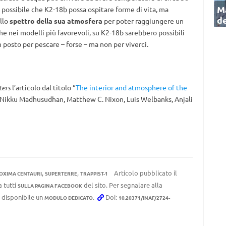
Ma
 possibile che K2-18b possa ospitare forme di vita, ma
de
ello
spettro della sua atmosfera
per poter raggiungere un
he nei modelli più favorevoli, su K2-18b sarebbero possibili
n posto per pescare – forse – ma non per viverci.
ters
l’articolo dal titolo “
The interior and atmosphere of the
i Nikku Madhusudhan, Matthew C. Nixon, Luis Welbanks, Anjali
,
,
Articolo pubblicato il
OXIMA CENTAURI
SUPERTERRE
TRAPPIST-1
a tutti
del sito. Per segnalare alla
SULLA PAGINA FACEBOOK
e disponibile un
.
Doi:
MODULO DEDICATO
10.20371/INAF/2724-