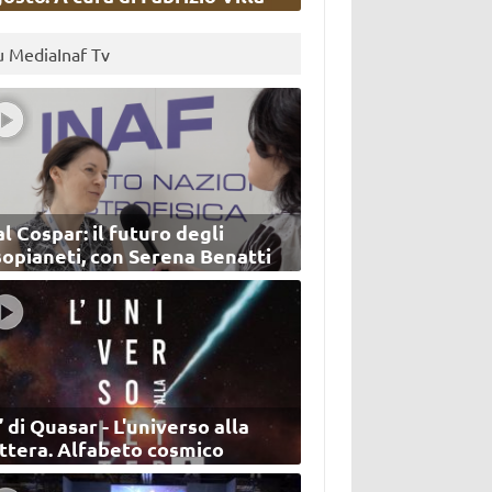
u MediaInaf Tv
l Cospar: il futuro degli
sopianeti, con Serena Benatti
’ di Quasar - L'universo alla
ettera. Alfabeto cosmico