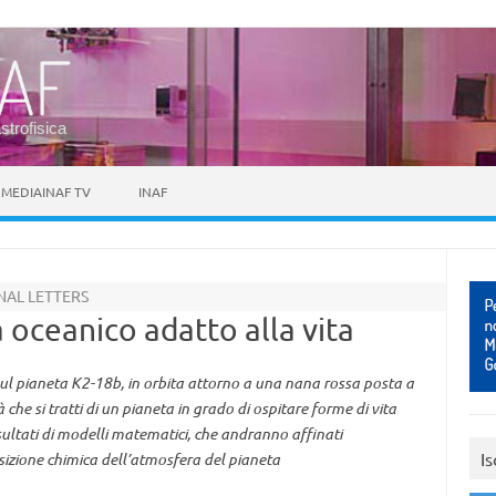
astrofisica
MEDIAINAF TV
INAF
NAL LETTERS
 oceanico adatto alla vita
 sul pianeta K2-18b, in orbita attorno a una nana rossa posta a
 che si tratti di un pianeta in grado di ospitare forme di vita
risultati di modelli matematici, che andranno affinati
Is
zione chimica dell’atmosfera del pianeta