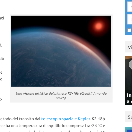
eti
M.
V
più
ti
no
Una visione artistica del pianeta K2-18b (Crediti: Amanda
In
Smith).
2-
a 
S
metodo del transito dal
telescopio spaziale Kepler
. K2-18b
lla e ha una temperatura di equilibrio compresa fra -23 °C e