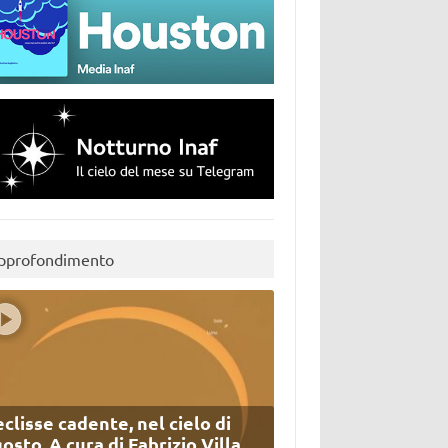
pprofondimento
eclisse cadente, nel cielo di
osto. A cura di Fabrizio Villa