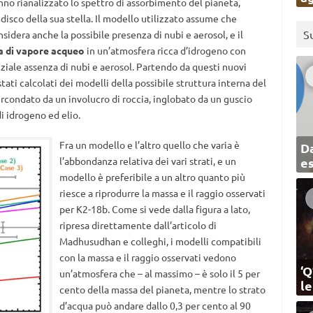
no rianalizzato lo spettro di assorbimento del pianeta,
isco della sua stella. Il modello utilizzato assume che
S
nsidera anche la possibile presenza di nubi e aerosol, e il
a di vapore acqueo
in un’atmosfera ricca d’idrogeno con
iale assenza di nubi e aerosol. Partendo da questi nuovi
 stati calcolati dei modelli della possibile struttura interna del
circondato da un involucro di roccia, inglobato da un guscio
di idrogeno ed elio.
Fra un modello e l’altro quello che varia è
Da
l’abbondanza relativa dei vari strati, e un
e
modello è preferibile a un altro quanto più
riesce a riprodurre la massa e il raggio osservati
per K2-18b. Come si vede dalla figura a lato,
ripresa direttamente dall’articolo di
Madhusudhan e colleghi, i modelli compatibili
con la massa e il raggio osservati vedono
‘Q
un’atmosfera che – al massimo – è solo il 5 per
l
cento della massa del pianeta, mentre lo strato
d’acqua può andare dallo 0,3 per cento al 90