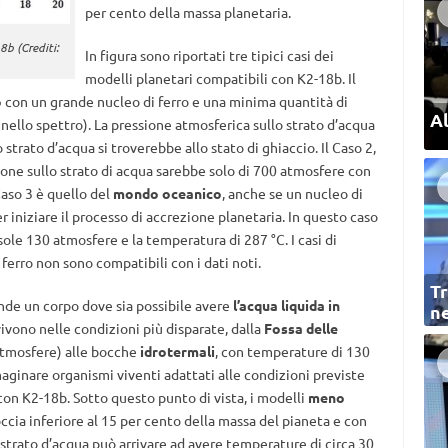
per cento della massa planetaria.
8b (Crediti:
In figura sono riportati tre tipici casi dei
modelli planetari compatibili con K2-18b. Il
o
con un grande nucleo di ferro e una minima quantità di
Al
nello spettro). La pressione atmosferica sullo strato d’acqua
 strato d’acqua si troverebbe allo stato di ghiaccio. Il Caso 2,
sione sullo strato di acqua sarebbe solo di 700 atmosfere con
Caso 3 è quello del
mondo oceanico
, anche se un nucleo di
 iniziare il processo di accrezione planetaria. In questo caso
sole 130 atmosfere e la temperatura di 287 °C. I casi di
o ferro non sono compatibili con i dati noti.
Tr
nde un corpo dove sia possibile avere
l’acqua liquida in
ne
 vivono nelle condizioni più disparate, dalla
Fossa delle
atmosfere) alle bocche
idrotermali
, con temperature di 130
ginare organismi viventi adattati alle condizioni previste
on K2-18b. Sotto questo punto di vista, i modelli
meno
occia inferiore al 15 per cento della massa del pianeta e con
o strato d’acqua può arrivare ad avere temperature di circa 30