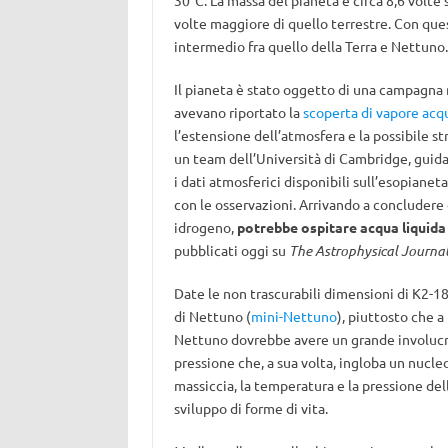
30°C. La massa del pianeta è circa 8,6 volte 
volte maggiore di quello terrestre. Con questi
intermedio fra quello della Terra e Nettuno.
Il pianeta è stato oggetto di una campagna
avevano riportato la
scoperta di vapore acq
l’estensione dell’atmosfera e la possibile s
un team dell’Università di Cambridge, guid
i dati atmosferici disponibili sull’esopianet
con le osservazioni. Arrivando a concludere c
idrogeno,
potrebbe ospitare acqua liquida i
pubblicati oggi su
The Astrophysical Journal
Date le non trascurabili dimensioni di K2-18b
di Nettuno (
mini-Nettuno
), piuttosto che a
Nettuno dovrebbe avere un grande involucro
pressione che, a sua volta, ingloba un nucleo
massiccia, la temperatura e la pressione de
sviluppo di forme di vita.