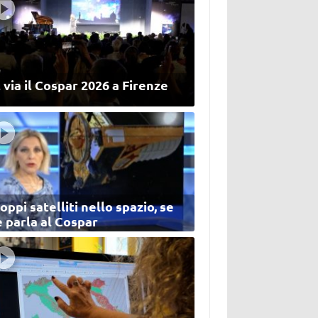
 via il Cospar 2026 a Firenze
oppi satelliti nello spazio, se
 parla al Cospar