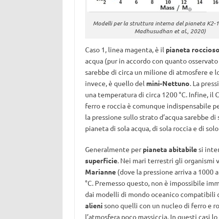
Modelli per la struttura interna del pianeta K2-1
Madhusudhan et al., 2020)
Caso 1, linea magenta, è il
pianeta roccios
acqua (pur in accordo con quanto osservato 
sarebbe di circa un milione di atmosfere e lo
invece, è quello del
mini-Nettuno
. La pres
una temperatura di circa 1200 °C. Infine, il 
ferro e roccia è comunque indispensabile per
la pressione sullo strato d’acqua sarebbe di 
pianeta di sola acqua, di sola roccia e di sol
Generalmente per
pianeta abitabile
si inte
superficie
. Nei mari terrestri gli organismi
Marianne
(dove la pressione arriva a 1000 
°C. Premesso questo, non è impossibile imma
dai modelli di mondo oceanico compatibili c
alieni
sono quelli con un nucleo di ferro e r
l’atmosfera poco massiccia. In questi casi l