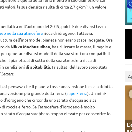
superiore a quella della Terra mentre il suo diametro è 2,6
3
 valori, la sua densità risulta di circa 2,7 g/cm
, un valore
 mediatica nell’autunno del 2019, poiché due diversi team
ueo nella sua atmosfera
ricca di idrogeno. Tuttavia,
truttura dell’interno del pianeta non erano state indagate. Ora
ato da
Nikku Madhusudhan
, ha utilizzato la massa, il raggio e
a per generare diversi modelli della sua struttura compatibili
he il pianeta, al di sotto della sua atmosfera ricca di
n condizioni di abitabilità
. I risultati del lavoro sono stati
 Letters
.
A
, si pensava che il pianeta fosse una versione in scala ridotta
 una versione più grande della Terra (
super-Terra
). Un mini-
 d’idrogeno che circonda uno strato d’acqua ad alta
 di roccia e ferro. Se l’atmosfera d’idrogeno è molto
llo strato d’acqua sarebbero troppo elevate per consentire lo
L’
ag