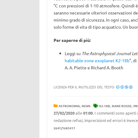
°C con pressioni di 1-10 atmosfere. Quindi è
saranno necessarie ulteriori osservazioni d
minimo grado di sicurezza. In ogni caso, anc
solo forme di vita di tipo acquatico. Un buo
Per saperne di più:
Leggi su
The Astrophysical Journal Let
habitable-zone exoplanet K2-18b
”, d
A. A. Piette e Richard A. Booth
LICENZA PER IL RIUTILIZZO DEL TESTO:
,
,
,
ASTRONOMIA
NEWS
K2-18B
NANE ROSSE
PR
27/02/2020
alle
01:00
. I commenti sono aperti 
redazione refusi, imprecisioni ed errori è invec
2641/1685417