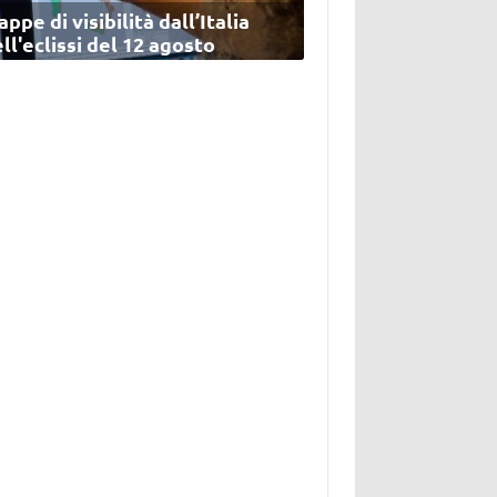
ppe di visibilità dall’Italia
ll'eclissi del 12 agosto