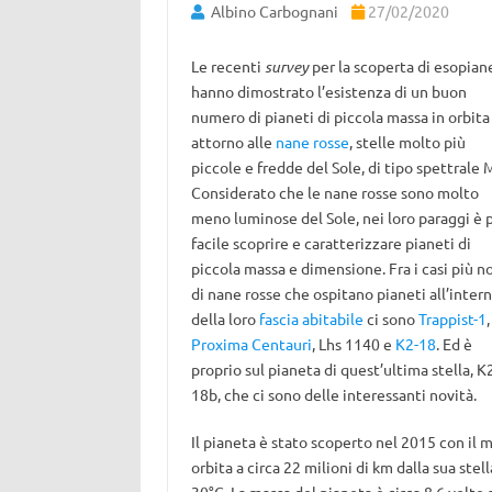
Albino Carbognani
27/02/2020
Le recenti
survey
per la scoperta di esopian
hanno dimostrato l’esistenza di un buon
numero di pianeti di piccola massa in orbita
attorno alle
nane rosse
, stelle molto più
piccole e fredde del Sole, di tipo spettrale 
Considerato che le nane rosse sono molto
meno luminose del Sole, nei loro paraggi è 
facile scoprire e caratterizzare pianeti di
piccola massa e dimensione. Fra i casi più no
di nane rosse che ospitano pianeti all’inter
della loro
fascia abitabile
ci sono
Trappist-1
,
Proxima Centauri
, Lhs 1140 e
K2-18
. Ed è
proprio sul pianeta di quest’ultima stella, K
18b, che ci sono delle interessanti novità.
Il pianeta è stato scoperto nel 2015 con il 
orbita a circa 22 milioni di km dalla sua ste