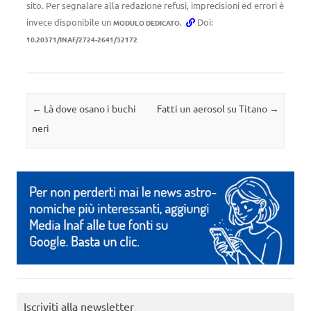
sito. Per segnalare alla redazione refusi, imprecisioni ed errori è
invece disponibile un
.
Doi:
MODULO DEDICATO
10.20371/INAF/2724-2641/32172
Navigazione articolo
←
Là dove osano i buchi
Fatti un aerosol su Titano
→
neri
Iscriviti alla newsletter