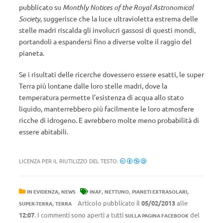
pubblicato su
Monthly Notices of the Royal Astronomical
Society
, suggerisce che la luce ultravioletta estrema delle
stelle madri riscalda gli involucri gassosi di questi mondi,
portandoli a espandersi fino a diverse volte il raggio del
pianeta.
Se i risultati delle ricerche dovessero essere esatti, le super
Terra più lontane dalle loro stelle madri, dove la
temperatura permette l’esistenza di acqua allo stato
liquido, manterrebbero più facilmente le loro atmosfere
ricche di idrogeno. E avrebbero molte meno probabilità di
essere abitabili.
LICENZA PER IL RIUTILIZZO DEL TESTO:
,
,
,
,
IN EVIDENZA
NEWS
INAF
NETTUNO
PIANETI EXTRASOLARI
,
Articolo pubblicato il
05/02/2013
alle
SUPER-TERRA
TERRA
12:07
. I commenti sono aperti a tutti
del
SULLA PAGINA FACEBOOK