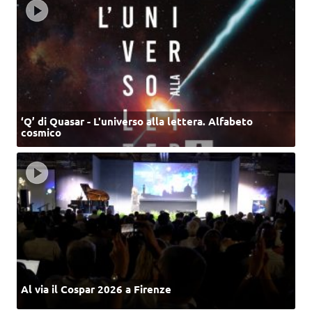
‘Q’ di Quasar - L'universo alla lettera. Alfabeto
cosmico
Al via il Cospar 2026 a Firenze