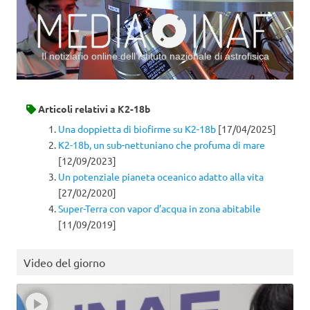
Il notiziario online dell’Istituto nazionale di astrofisica
Vai al contenuto
Articoli relativi a
K2-18b
Una doppietta di biofirme su K2-18b
[17/04/2025]
K2-18b, un sub-nettuniano che profuma di mare
[12/09/2023]
Un potenziale pianeta oceanico adatto alla vita
[27/02/2020]
Super-Terra con vapor d’acqua in zona abitabile
[11/09/2019]
Video del giorno