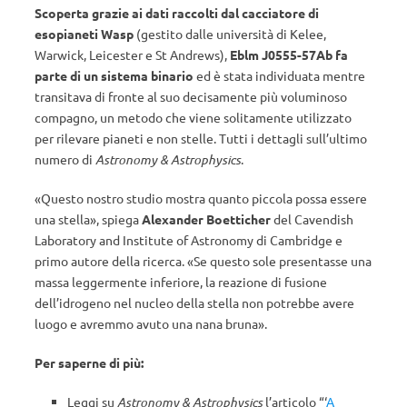
Scoperta grazie ai dati raccolti dal cacciatore di
esopianeti Wasp
(gestito dalle università di Kelee,
Warwick, Leicester e St Andrews),
Eblm J0555-57Ab fa
parte di un sistema binario
ed è stata individuata mentre
transitava di fronte al suo decisamente più voluminoso
compagno, un metodo che viene solitamente utilizzato
per rilevare pianeti e non stelle. Tutti i dettagli sull’ultimo
numero di
Astronomy & Astrophysics
.
«Questo nostro studio mostra quanto piccola possa essere
una stella», spiega
Alexander Boetticher
del Cavendish
Laboratory and Institute of Astronomy di Cambridge e
primo autore della ricerca. «Se questo sole presentasse una
massa leggermente inferiore, la reazione di fusione
dell’idrogeno nel nucleo della stella non potrebbe avere
luogo e avremmo avuto una nana bruna».
Per saperne di più:
Leggi su
Astronomy & Astrophysics
l’articolo “‘
A