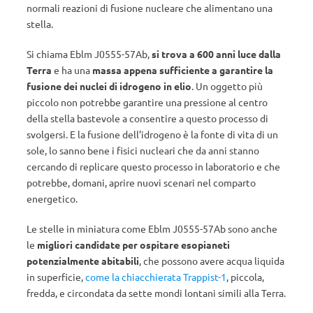
normali reazioni di fusione nucleare che alimentano una
stella.
Si chiama Eblm J0555-57Ab,
si trova a 600 anni luce dalla
Terra
e ha una
massa appena sufficiente a garantire la
fusione dei nuclei di idrogeno in elio
. Un oggetto più
piccolo non potrebbe garantire una pressione al centro
della stella bastevole a consentire a questo processo di
svolgersi. E la fusione dell’idrogeno è la fonte di vita di un
sole, lo sanno bene i fisici nucleari che da anni stanno
cercando di replicare questo processo in laboratorio e che
potrebbe, domani, aprire nuovi scenari nel comparto
energetico.
Le stelle in miniatura come Eblm J0555-57Ab sono anche
le
migliori candidate per ospitare esopianeti
potenzialmente abitabili
, che possono avere acqua liquida
in superficie,
come la chiacchierata Trappist-1
, piccola,
fredda, e circondata da sette mondi lontani simili alla Terra.