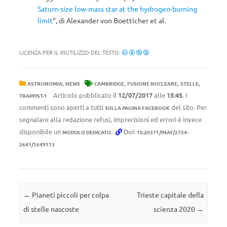
Saturn-size low-mass star at the hydrogen-burning
limit
“, di Alexander von Boetticher et al.
LICENZA PER IL RIUTILIZZO DEL TESTO:
,
,
,
,
ASTRONOMIA
NEWS
CAMBRIDGE
FUSIONE NUCLEARE
STELLE
Articolo pubblicato il
12/07/2017
alle
15:45
. I
TRAPPIST-1
commenti sono aperti a tutti
del sito. Per
SULLA PAGINA FACEBOOK
segnalare alla redazione refusi, imprecisioni ed errori è invece
disponibile un
.
Doi:
MODULO DEDICATO
10.20371/INAF/2724-
2641/1649113
Navigazione articolo
←
Pianeti piccoli per colpa
Trieste capitale della
di stelle nascoste
scienza 2020
→