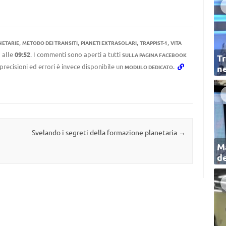
,
,
,
,
NETARIE
METODO DEI TRANSITI
PIANETI EXTRASOLARI
TRAPPIST-1
VITA
1
alle
09:52
. I commenti sono aperti a tutti
SULLA PAGINA FACEBOOK
Tr
mprecisioni ed errori è invece disponibile un
.
ne
MODULO DEDICATO
Svelando i segreti della formazione planetaria
→
Ma
de