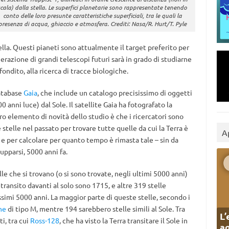
scala) dalla stella. Le superfici planetarie sono rappresentate tenendo
conto delle loro presunte caratteristiche superficiali, tra le quali la
presenza di acqua, ghiaccio e atmosfera. Crediti: Nasa/R. Hurt/T. Pyle
stella. Questi pianeti sono attualmente il target preferito per
nerazione di grandi telescopi futuri sarà in grado di studiarne
ndito, alla ricerca di tracce biologiche.
database
Gaia
, che include un catalogo precisissimo di oggetti
 anni luce) dal Sole. Il satellite Gaia ha fotografato la
ro elemento di novità dello studio è che i ricercatori sono
e stelle nel passato per trovare tutte quelle da cui la Terra è
A
 – e per calcolare per quanto tempo è rimasta tale – sin da
upparsi, 5000 anni fa.
lle che si trovano (o si sono trovate, negli ultimi 5000 anni)
 transito davanti al solo sono 1715, e altre 319 stelle
simi 5000 anni. La maggior parte di queste stelle, secondo i
ne
di tipo M, mentre 194 sarebbero stelle simili al Sole. Tra
L’
i, tra cui
Ross-128
, che ha visto la Terra transitare il Sole in
ag