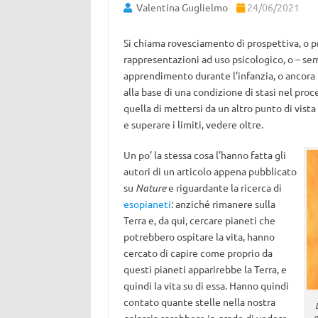
Valentina Guglielmo
24/06/2021
Si chiama rovesciamento di prospettiva, o pr
rappresentazioni ad uso psicologico, o – sem
apprendimento durante l’infanzia, o ancora p
alla base di una condizione di stasi nel proc
quella di mettersi da un altro punto di vist
e superare i limiti, vedere oltre.
Un po’ la stessa cosa l’hanno fatta gli
autori di un articolo appena pubblicato
su
Nature
e riguardante la ricerca di
esopianeti
: anziché rimanere sulla
Terra e, da qui, cercare pianeti che
potrebbero ospitare la vita, hanno
cercato di capire come proprio da
questi pianeti apparirebbe la Terra, e
quindi la vita su di essa. Hanno quindi
contato quante stelle nella nostra
d