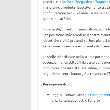
passato, e la
Stella di Teegarden
e
Trappist-
inizieranno a vederla rispettivamente tra 29
configurazione per 2371 anni. Le stelle da c
quali simili al Sole.
In generale, gli autori hanno calcolato che 
una posizione utile a vedere il nostro pian
ipotetiche civiltà presenti sui loro pianeti 
Terra come potenziale esopianeta di intere
Le stelle identificate nello studio potrebbero
potenzialmente abitabili da parte della pro
comunicazione interstellare, infine, gli sc
negli ultimi cento hanno già attraversato 75 d
Per saperne di più:
leggi su
Nature
l’articolo
Past, present
di L. Kaltenegger e J. K. Faherty