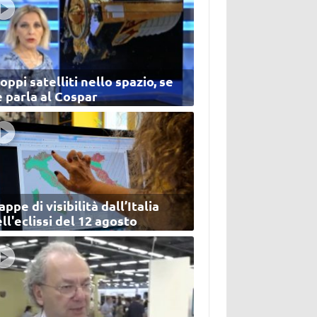
oppi satelliti nello spazio, se
 parla al Cospar
ppe di visibilità dall’Italia
ll'eclissi del 12 agosto