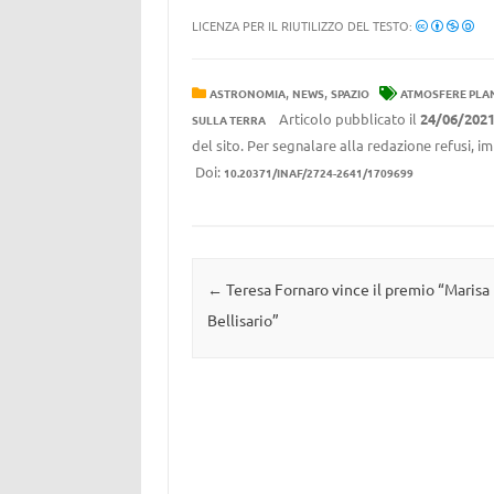
LICENZA PER IL RIUTILIZZO DEL TESTO:
,
,
ASTRONOMIA
NEWS
SPAZIO
ATMOSFERE PLA
Articolo pubblicato il
24/06/202
SULLA TERRA
del sito. Per segnalare alla redazione refusi, i
Doi:
10.20371/INAF/2724-2641/1709699
Navigazione articolo
←
Teresa Fornaro vince il premio “Marisa
Bellisario”