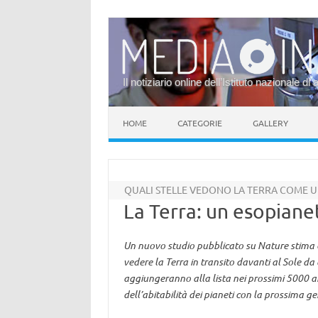
Il notiziario online dell’Istituto nazionale di 
Vai al contenuto
HOME
CATEGORIE
GALLERY
QUALI STELLE VEDONO LA TERRA COME U
La Terra: un esopiane
Un nuovo studio pubblicato su Nature stima c
vedere la Terra in transito davanti al Sole da 
aggiungeranno alla lista nei prossimi 5000 a
dell’abitabilità dei pianeti con la prossima g