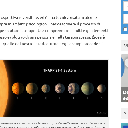
ospettiva reversibile, ed è una tecnica usata in alcune
pre in ambito psicologico – per descrivere il processo di
er aiutare il terapeuta a comprendere i limiti e gli elementi
esso evolutivo di una persona e nella terapia stessa. L’idea è
a – quello del nostro interlocutore negli esempi precedenti –
V
Da
e
S
L’immagine artistica riporta un confronto delle dimensioni dei pianeti
el sistema Trappist-1, allineati in ordine crescente di distanza (non in