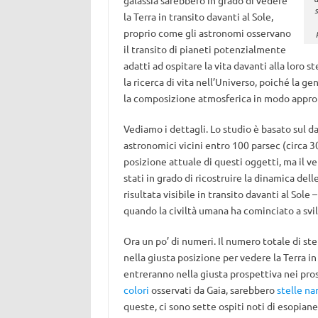
galassia sarebbero in grado di vedere
la Terra in transito davanti al Sole,
proprio come gli astronomi osservano
il transito di pianeti potenzialmente
adatti ad ospitare la vita davanti alla loro 
la ricerca di vita nell’Universo, poiché la ge
la composizione atmosferica in modo approfo
Vediamo i dettagli. Lo studio è basato sul 
astronomici vicini entro 100 parsec (circa 300
posizione attuale di questi oggetti, ma il ve
stati in grado di ricostruire la dinamica dell
risultata visibile in transito davanti al Sole
quando la civiltà umana ha cominciato a svil
Ora un po’ di numeri. Il numero totale di ste
nella giusta posizione per vedere la Terra in
entreranno nella giusta prospettiva nei pros
colori
osservati da Gaia, sarebbero
stelle na
queste, ci sono sette ospiti noti di esopianet