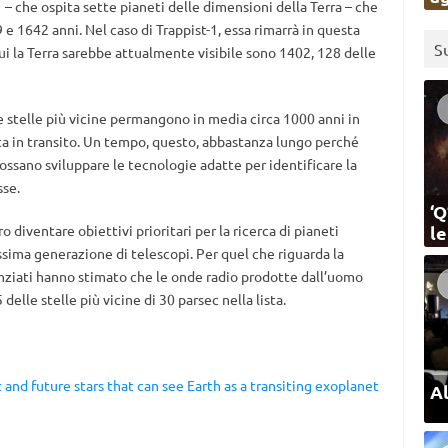
1
– che ospita sette pianeti delle dimensioni della Terra – che
 e 1642 anni. Nel caso di Trappist-1, essa rimarrà in questa
S
ui la Terra sarebbe attualmente visibile sono 1402, 128 delle
le stelle più vicine permangono in media circa 1000 anni in
eta in transito. Un tempo, questo, abbastanza lungo perché
possano sviluppare le tecnologie adatte per identificare la
sse.
‘Q
 diventare obiettivi prioritari per la ricerca di pianeti
l
ssima generazione di telescopi. Per quel che riguarda la
ienziati hanno stimato che le onde radio prodotte dall’uomo
elle stelle più vicine di 30 parsec nella lista.
 and future stars that can see Earth as a transiting exoplanet
Al