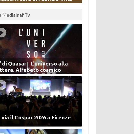
u MediaInaf Tv
’ di Quasar - L'universo alla
ettera. Alfabeto cosmico
 via il Cospar 2026 a Firenze