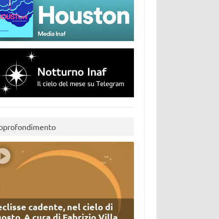
pprofondimento
eclisse cadente, nel cielo di
osto. A cura di Fabrizio Villa