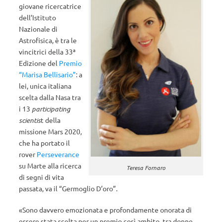
giovane ricercatrice
dell’Istituto
Nazionale di
Astrofisica, è tra le
vincitrici della 33ª
Edizione del
Premio
“Marisa Bellisario”
: a
lei, unica italiana
scelta dalla Nasa tra
i 13
participating
scientis
t della
missione Mars 2020,
che ha portato il
rover
Perseverance
su Marte alla ricerca
Teresa Fornaro
di segni di vita
passata, va il “Germoglio D’oro”.
«Sono davvero emozionata e profondamente onorata di
essere stata scelta per un premio così ambito, tra donne