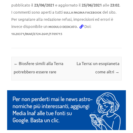
pubblicato il
23/06/2021
e aggiornato il
25/06/2021
alle
23:02
.
I commenti sono aperti a tutti
del sito.
SULLA PAGINA FACEBOOK
Per segnalare alla redazione refusi, imprecisioni ed errori è
invece disponibile un
.
Doi:
MODULO DEDICATO
10.20371/INAF/2724-2641/1709715
Navigazione articolo
←
Biosfere simili alla Terra
La Terra: un esopianeta
potrebbero essere rare
come altri
→