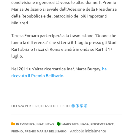
condivisione e generosità verso le altre donne. Il Premio
Marisa Bellisario si avvale dell’Adesione della Presidenza
della Repubblica e del patrocinio dei più importanti
Ministeri.
Teresa Fornaro parteciperà alla trasmissione “Donne che
fanno la differenza” che si terrà il 1 luglio presso gli Studi
Rai Fabrizio Frizzi di Roma e andrà in onda su Rai1 il 17
luglio.
Nel 2011 un’altra ricercatrice Inaf, Marta Burgay,
ha
ricevuto il Premio Bellisario
.
LICENZA PER IL RIUTILIZZO DEL TESTO:
,
,
,
,
,
IN EVIDENZA
INAF
NEWS
MARS 2020
NASA
PERSEVERANCE
,
Articolo inizialmente
PREMIO
PREMIO MARISA BELLISARIO