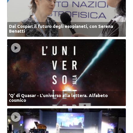
Dal Cospar: il futuro degli esopianeti, con Serena
Benatti
‘Q’ di Quasar - L'universo alla lettera. Alfabeto
cosmico