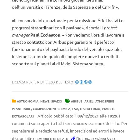
dell’università di Firenze, della Sapienza e del Cnr-Ifn».
«Il consorzio internazionale per la missione Ariel ha fatto
progressi straordinari con il payload», ricorda il
project
manager
Paul Eccleston
. «Non vediamo l’ora di lavorare a
stretto contatto con Airbus per garantire il perfetto
funzionamento del payload a bordo del veicolo spaziale.
Insieme saremo in grado di compiere nuove incredibili
scoperte sui pianeti al di là del Sistema solare».
LICENZA PER IL RIUTILIZZO DEL TESTO:
,
,
,
,
ASTRONOMIA
NEWS
SPAZIO
AIRBUS
ARIEL
ATMOSFERE
,
,
,
,
PLANETARIE
COMPOSIZIONE CHIMICA
ESA
OA PALERMO
PIANETI
Articolo pubblicato il
09/12/2021
alle
10:29
. I
EXTRASOLARI
commenti sono aperti a tutti
del sito. Per
SULLA PAGINA FACEBOOK
segnalare alla redazione refusi, imprecisioni ed errori è invece
disponibile un
.
Doi:
MODULO DEDICATO
10.20371/INAF/2724-