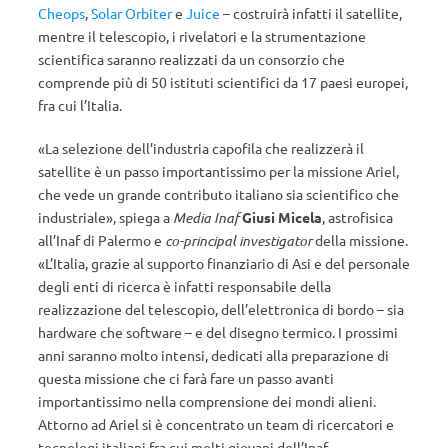
Cheops
,
Solar Orbiter
e
Juice
– costruirà infatti il satellite,
mentre il telescopio, i rivelatori e la strumentazione
scientifica saranno realizzati da un consorzio che
comprende più di 50 istituti scientifici da 17 paesi europei,
fra cui l’Italia.
«La selezione dell’industria capofila che realizzerà il
satellite è un passo importantissimo per la missione Ariel,
che vede un grande contributo italiano sia scientifico che
industriale», spiega a
Media Inaf
Giusi Micela
, astrofisica
all’Inaf di Palermo e
co-principal investigator
della missione.
«L’Italia, grazie al supporto finanziario di Asi e del personale
degli enti di ricerca è infatti responsabile della
realizzazione del telescopio, dell’elettronica di bordo – sia
hardware che software – e del disegno termico. I prossimi
anni saranno molto intensi, dedicati alla preparazione di
questa missione che ci farà fare un passo avanti
importantissimo nella comprensione dei mondi alieni.
Attorno ad Ariel si è concentrato un team di ricercatori e
tecnologi italiani fra cui molti giovani dell’Inaf,