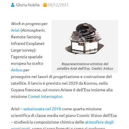
Gloria Nobile
09/12/2021
Work in progress
per
Ariel
(Atmospheric
Remote-Sensing
Infrared Exoplanet
Large-survey):
l’agenzia spaziale
europea ha scelto
Rappresentazione artistica del
satellite Ariel dell’Esa. Crediti: Airbus
Airbus
per
proseguire nei lavori di progettazione e costruzione del
satellite. Il lancio è previsto nel 2029 da Kourou, nella
Guyana francese, sul nuovo Ariane 6 dell’Esa insieme alla
missione
Comet Interceptor.
Ariel –
selezionata nel 2018
come quarta missione
scientifica di classe media nel piano Cosmic Vision dell’Esa
– studierà la composizione chimica delle
atmosfere degli
esopianeti
, come si sono formati e come si evolvono,