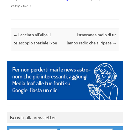
2641/1716736
Navigazione articolo
←
Lanciato all’alba il
Istantanea radio di un
telescopio spaziale Ixpe
lampo radio che si ripete
→
Iscriviti alla newsletter