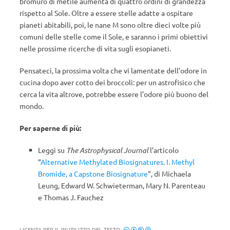
bromuro di metile aumenta di quattro ordini di grandezza
rispetto al Sole. Oltre a essere stelle adatte a ospitare
pianeti abitabili, poi, le nane M sono oltre dieci volte più
comuni delle stelle come il Sole, e saranno i primi obiettivi
nelle prossime ricerche di vita sugli esopianeti.
Pensateci, la prossima volta che vi lamentate dell’odore in
cucina dopo aver cotto dei broccoli: per un astrofisico che
cerca la vita altrove, potrebbe essere l’odore più buono del
mondo.
Per saperne di più:
Leggi su
The Astrophysical Journal
l’articolo
“
Alternative Methylated Biosignatures. I. Methyl
Bromide, a Capstone Biosignature
“, di
Michaela
Leung
,
Edward W. Schwieterman
,
Mary N. Parenteau
e
Thomas J. Fauchez
LICENZA PER IL RIUTILIZZO DEL TESTO: