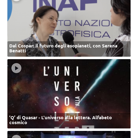
Dal Cospar: il futuro degli esopianeti, con Serena
Benatti
‘Q’ di Quasar - L'universo alla lettera. Alfabeto
cosmico