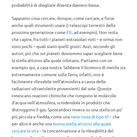
probabilità di sbagliare diventa davvero bassa.
Sappiamo cosa cercare, dunque, come cercare, e forse
anche quali strumenti usare (i telescopi terrestri della
prossima generazione come
Elt
, ad esempio). Non resta
che capire, fra tutti i pianeti extrasolari noti – e ormai non
sono pochi – quali siano quelli giusti. Anzi, secondo gli
autori, più che sui pianeti dovremmo saper scegliere bene
la stella attorno alla quale orbitano. Partiamo con un
esempio qui, a casa nostra. Sebbene il bromuro di metile sia
estremamente comune sulla Terra, infatti, non è
facilmente rilevabile nell’atmosfera a causa delle
radiazioni ultraviolette provenienti dal sole. Queste
innescano reazioni chimiche che rompono le molecole
d’acqua nell’atmosfera, scindendole in prodotti che
distruggono il gas. Spostandoci invece su una stella un po’
più piccola e fredda, come una
nana rossa di tipo M
– che
per altro è anche una
buona stella attorno alla quale
cercare la vita
– la concentrazione e la rilevabilità del