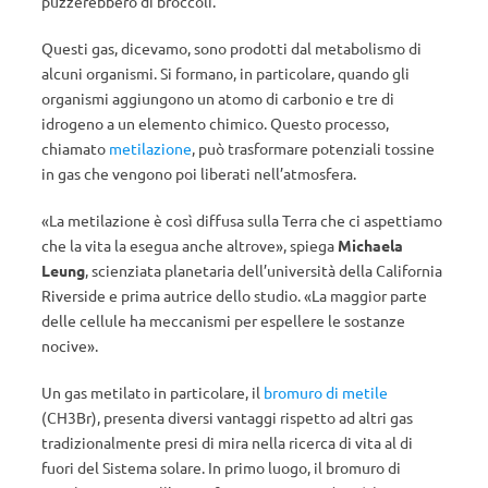
puzzerebbero di broccoli.
Questi gas, dicevamo, sono prodotti dal metabolismo di
alcuni organismi. Si formano, in particolare, quando gli
organismi aggiungono un atomo di carbonio e tre di
idrogeno a un elemento chimico. Questo processo,
chiamato
metilazione
, può trasformare potenziali tossine
in gas che vengono poi liberati nell’atmosfera.
«La metilazione è così diffusa sulla Terra che ci aspettiamo
che la vita la esegua anche altrove», spiega
Michaela
Leung
, scienziata planetaria dell’università della California
Riverside e prima autrice dello studio. «La maggior parte
delle cellule ha meccanismi per espellere le sostanze
nocive».
Un gas metilato in particolare, il
bromuro di metile
(CH3Br), presenta diversi vantaggi rispetto ad altri gas
tradizionalmente presi di mira nella ricerca di vita al di
fuori del Sistema solare. In primo luogo, il bromuro di