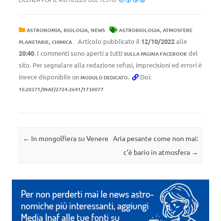
,
,
,
ASTRONOMIA
BIOLOGIA
NEWS
ASTROBIOLOGIA
ATMOSFERE
,
Articolo pubblicato il
12/10/2022
alle
PLANETARIE
CHIMICA
20:40
. I commenti sono aperti a tutti
del
SULLA PAGINA FACEBOOK
sito. Per segnalare alla redazione refusi, imprecisioni ed errori è
invece disponibile un
.
Doi:
MODULO DEDICATO
10.20371/INAF/2724-2641/1730077
Navigazione articolo
←
In mongolfiera su Venere
Aria pesante come non mai:
c’è bario in atmosfera
→