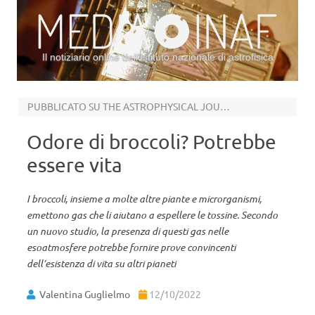
Il notiziario online dell’Istituto nazionale di astrofisica
Vai al contenuto
PUBBLICATO SU THE ASTROPHYSICAL JOURNAL
Odore di broccoli? Potrebbe
essere vita
I broccoli, insieme a molte altre piante e microrganismi,
emettono gas che li aiutano a espellere le tossine. Secondo
un nuovo studio, la presenza di questi gas nelle
esoatmosfere potrebbe fornire prove convincenti
dell’esistenza di vita su altri pianeti
Valentina Guglielmo
12/10/2022