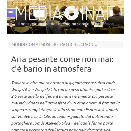
Il notiziario online dell’Istituto nazionale di astrofisica
Vai al contenuto
MONDI CON ATMOSFERE ESOTICHE: CI SONO TRACCE DI LITIO, E FORSE PIOVE FERRO
Aria pesante come non mai:
c’è bario in atmosfera
Trovato in alta quota attorno ai giganti gassosi ultra caldi
Wasp-76 b e Wasp-121 b, con un peso atomico pari a circa
2,5 volte quello del ferro il bario è l’elemento più pesante
mai individuato nell’atmosfera di un esopianeta. A firmare la
scoperta, compiuta grazie allo strumento Espresso installato
sul Vlt dell’Eso, in Cile, un team – guidato dal dottorando
portoghese Tomás Azevedo Silva – del quale fanno parte
numerosi ricercatori dell’Istituto nazionale di astrofisica