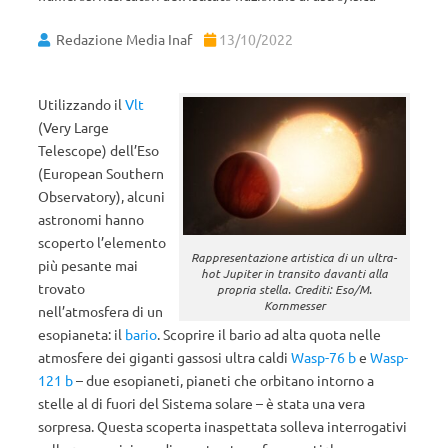
Redazione Media Inaf
13/10/2022
Utilizzando il
Vlt
(Very Large
Telescope) dell’Eso
(European Southern
Observatory), alcuni
astronomi hanno
scoperto l’elemento
Rappresentazione artistica di un
ultra-
più pesante mai
hot Jupiter
in transito davanti alla
trovato
propria stella. Crediti: Eso/M.
Kornmesser
nell’atmosfera di un
esopianeta: il
bario
. Scoprire il bario ad alta quota nelle
atmosfere dei giganti gassosi ultra caldi
Wasp-76 b
e
Wasp-
121 b
– due esopianeti, pianeti che orbitano intorno a
stelle al di fuori del Sistema solare – è stata una vera
sorpresa. Questa scoperta inaspettata solleva interrogativi