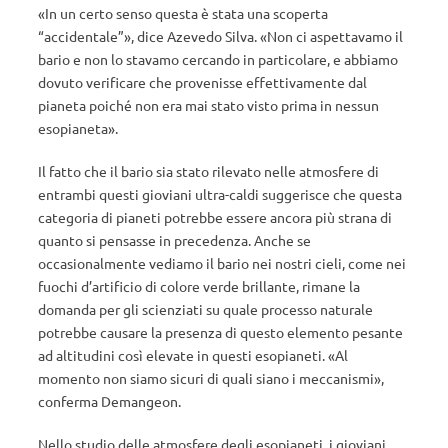
«In un certo senso questa è stata una scoperta
“accidentale”», dice Azevedo Silva. «Non ci aspettavamo il
bario e non lo stavamo cercando in particolare, e abbiamo
dovuto verificare che provenisse effettivamente dal
pianeta poiché non era mai stato visto prima in nessun
esopianeta».
Il fatto che il bario sia stato rilevato nelle atmosfere di
entrambi questi gioviani ultra-caldi suggerisce che questa
categoria di pianeti potrebbe essere ancora più strana di
quanto si pensasse in precedenza. Anche se
occasionalmente vediamo il bario nei nostri cieli, come nei
fuochi d’artificio di colore verde brillante, rimane la
domanda per gli scienziati su quale processo naturale
potrebbe causare la presenza di questo elemento pesante
ad altitudini così elevate in questi esopianeti. «Al
momento non siamo sicuri di quali siano i meccanismi»,
conferma Demangeon.
Nello studio delle atmosfere degli esopianeti, i gioviani