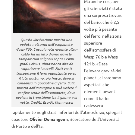
Ma anche così, per
gli scienziati è stata
una sorpresa trovare
del bario, che è 2,5
volte più pesante
del ferro, nella zona
Questa illustrazione mostra una
superiore
veduta notturna dell’esopianeta
Wasp-76b. L’esopianeta gigante ultra-
dell’atmosfera di
caldo ha un lato diurno dove le
Wasp-76 b e Wasp-
temperature salgono sopra i 2400
121 b. «Data
gradi Celsius, abbastanza alte da
vaporizzare i metalli. Forti venti
l’elevata gravità dei
trasportano il ferro vaporizzato verso
pianeti, ci saremmo
il lato notturno, più fresco, dove si
condensa in goccioline di ferro. Sulla
aspettati che
sinistra dell’immagine si può vedere il
elementi pesanti
confine serale dell’esopianeta, dove
avviene la transizione tra il giorno e la
come il bario
notte. Crediti: Eso/M. Kornmesser
cadessero
rapidamente negli strati inferiori dell’atmosfera», spiega il
coautore
Olivier Demangeon
, ricercatore dell’Università
di Porto e dell’Ia.