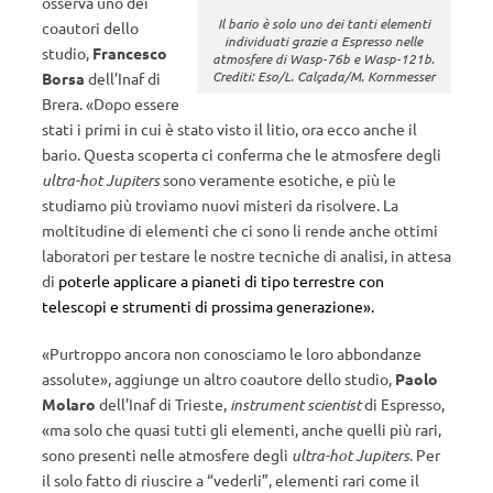
osserva uno dei
Il bario è solo uno dei tanti elementi
coautori dello
individuati grazie a Espresso nelle
studio,
Francesco
atmosfere di Wasp-76b e Wasp-121b.
Crediti: Eso/L. Calçada/M. Kornmesser
Borsa
dell’Inaf di
Brera. «Dopo essere
stati i primi in cui è stato visto il litio, ora ecco anche il
bario. Questa scoperta ci conferma che le atmosfere degli
ultra-hot Jupiters
sono veramente esotiche, e più le
studiamo più troviamo nuovi misteri da risolvere. La
moltitudine di elementi che ci sono li rende anche ottimi
laboratori per testare le nostre tecniche di analisi, in attesa
di
poterle applicare a pianeti di tipo terrestre con
telescopi e strumenti di prossima generazione».
«Purtroppo ancora non conosciamo le loro abbondanze
assolute», aggiunge un altro coautore dello studio,
Paolo
Molaro
dell’Inaf di Trieste,
instrument scientist
di Espresso,
«ma solo che quasi tutti gli elementi, anche quelli più rari,
sono presenti nelle atmosfere degli
ultra-hot Jupiters
. Per
il solo fatto di riuscire a “vederli”, elementi rari come il