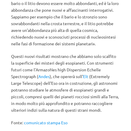
bario o il litio devono essere molto abbondanti, ed è la loro
abbondanza che pone nuovi e affascinanti interrogativi.
Sappiamo per esempio che il bario e lo stronzio sono
sovrabbondanti nella crosta terrestre, e il litio potrebbe
avere un’abbondanza più alta di quella cosmica,
richiedendo nuovi e sconosciuti processi di nucleosintesi
nelle fasi di formazione dei sistemi planetari».
Questi nuovi risultati mostrano che abbiamo solo scalfito
la superficie dei misteri degli esopianeti. Con strumenti
futuri come l’ArmazoNes high Dispersion Echelle
Spectrograph (
Andes
), che opererà sull’
Elt
(Extremely
Large Telescope) dell’Eso ora in costruzione, gli astronomi
potranno studiare le atmosfere di esopianeti grandi e
piccoli, compresi quelli dei pianeti rocciosi simili alla Terra,
in modo molto più approfondito e potranno raccogliere
ulteriori indizi sulla natura di questi strani mondi.
Fonte:
comunicato stampa Eso