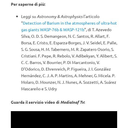
Per saperne di più:
Leggi su
Astronomy & Astrophysics
l’articolo
“
Detection of Barium in the atmospheres of ultra-hot
gas giants WASP-76b & WASP-121b
”, di T. Azevedo
Silva, O. D. S. Demangeon, N. C. Santos, R. Allart, F.
Borsa, E. Cristo, E. Esparza-Borges, J. V. Seidel, E. Palle,
S. G. Sousa, H. M. Tabernero, M. R. Zapatero Osorio, S.
Cristiani. F. Pepe, R. Rebolo, V. Adibekyan, Y. Alibert, S.
C. C. Barros, V. Bourrier, P. Di Marcantonio, V.
D’Odorico, D. Ehrenreich, P. Figueira, J. I. González
Hernández, C. J. A. P. Martins, A. Mehner, G. Micela. P.
Molaro, D. Mounzer, N. J. Nunes, A. Sozzetti, A. Suárez
Mascareño e S. Udry
Guarda il servizio video di
MediaInaf Tv
: