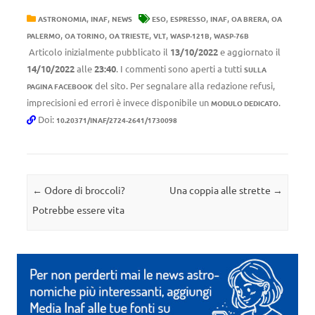
,
,
,
,
,
,
ASTRONOMIA
INAF
NEWS
ESO
ESPRESSO
INAF
OA BRERA
OA
,
,
,
,
,
PALERMO
OA TORINO
OA TRIESTE
VLT
WASP-121B
WASP-76B
Articolo inizialmente pubblicato il
13/10/2022
e aggiornato il
14/10/2022
alle
23:40
. I commenti sono aperti a tutti
SULLA
del sito. Per segnalare alla redazione refusi,
PAGINA FACEBOOK
imprecisioni ed errori è invece disponibile un
.
MODULO DEDICATO
Doi:
10.20371/INAF/2724-2641/1730098
Navigazione articolo
←
Odore di broccoli?
Una coppia alle strette
→
Potrebbe essere vita