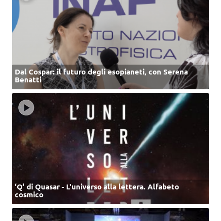
Dal Cospar: il futuro degli esopianeti, con Serena
Benatti
‘Q’ di Quasar - L'universo alla lettera. Alfabeto
cosmico