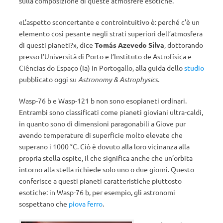
sulla composizione di queste atmosfere esotiche.
«L’aspetto sconcertante e controintuitivo è: perché c’è un
elemento così pesante negli strati superiori dell’atmosfera
di questi pianeti?»
,
dice
Tomás Azevedo Silva
, dottorando
presso l’Università di Porto e l’Instituto de Astrofísica e
Ciências do Espaço (Ia) in Portogallo, alla guida dello
studio
pubblicato oggi su
Astronomy & Astrophysics.
Wasp-76 b e Wasp-121 b non sono esopianeti ordinari.
Entrambi sono classificati come pianeti gioviani ultra-caldi,
in quanto sono di dimensioni paragonabili a Giove pur
avendo temperature di superficie molto elevate che
superano i 1000 °C. Ciò è dovuto alla loro vicinanza alla
propria stella ospite, il che significa anche che un’orbita
intorno alla stella richiede solo uno o due giorni. Questo
conferisce a questi pianeti caratteristiche piuttosto
esotiche: in Wasp-76 b, per esempio, gli astronomi
sospettano che
piova ferro
.