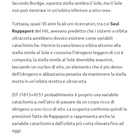
Secondo Burdge, «questa stella sembra il Sole, ma il Sole
non può rientrare in un’orbita inferiore a otto ore».
Tuttavia, quasi 30 anni fa alcuni ricercatori, tra cui
Saul
Rappaport
del Mit, avevano predetto che i sistemi a orbita
ultracorta avrebbero dovuto esistere come variabili
cataclismiche. Mentre la nana bianca orbita attorno alla
stella simile al Sole e consuma l’idrogeno leggero di cui è
composta, la stella simile al Sole dovrebbe esaurirsi,
lasciando un nucleo di elio, un elemento che è più denso
dell’idrogeno e abbastanza pesante da mantenere la stella
morta in un’orbita stretta e ultracorta.
Ztf J1813+4251 probabilmente è proprio una variabile
cataclismica, nell’atto di passare da un corpo ricco di
idrogeno a uno ricco di elio. La scoperta conferma quindi le
previsioni fatte da Rappaport e rappresenta anche la
variabile cataclismica dall’orbita più corta rilevata fino ad
oggi.