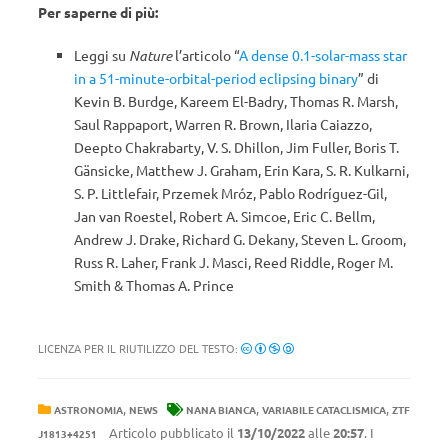
Per saperne di più:
Leggi su
Nature
l’articolo “
A dense 0.1-solar-mass star
in a 51-minute-orbital-period eclipsing binary
” di
Kevin B. Burdge, Kareem El-Badry, Thomas R. Marsh,
Saul Rappaport, Warren R. Brown, Ilaria Caiazzo,
Deepto Chakrabarty, V. S. Dhillon, Jim Fuller, Boris T.
Gänsicke, Matthew J. Graham, Erin Kara, S. R. Kulkarni,
S. P. Littlefair, Przemek Mróz, Pablo Rodríguez-Gil,
Jan van Roestel, Robert A. Simcoe, Eric C. Bellm,
Andrew J. Drake, Richard G. Dekany, Steven L. Groom,
Russ R. Laher, Frank J. Masci, Reed Riddle, Roger M.
Smith & Thomas A. Prince
LICENZA PER IL RIUTILIZZO DEL TESTO:
,
,
,
ASTRONOMIA
NEWS
NANA BIANCA
VARIABILE CATACLISMICA
ZTF
Articolo pubblicato il
13/10/2022
alle
20:57
. I
J1813+4251