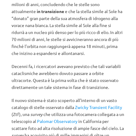
milioni di anni, concludendo che le stelle sono
attualmente
in transizione
e che la stella simile al Sole ha
“donato” gran parte della sua atmosfera di idrogeno alla
vorace nana bianca. La stella simile al Sole alla fine si
ridurrà a un nucleo più denso per lo più ricco di elio. In altri
70 milioni di anni, le stelle si avvicineranno ancora di più
finché l’orbita non raggiungerà appena 18 minuti, prima
che inizino a espandersi e allontanarsi.
Decenni fa, i ricercatori avevano previsto che tali variabili
cataclismiche avrebbero dovuto passare a orbite
ultracorte. Questa è la prima volta che è stato osservato
direttamente un tale sistema in fase di transizione.
Il nuovo sistema è stato scoperto all’interno di un vasto
catalogo di stelle osservato dalla
Zwicky Transient Facility
(Ztf), una
survey
che utilizza una fotocamera collegata a un
telescopio al
Palomar Observatory
in California per
scattare foto ad alta risoluzione di ampie fasce del cielo. La
survey
ha acquisito più di mille immagini di oltre un