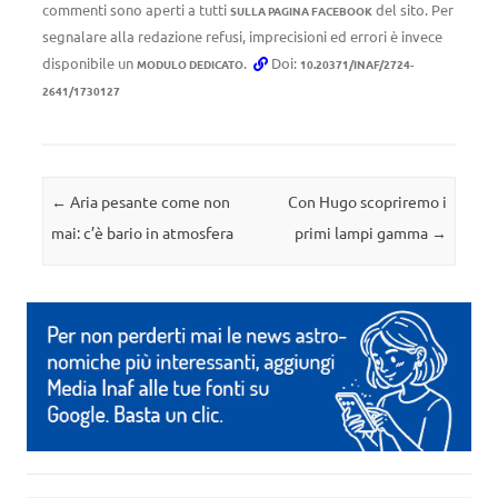
commenti sono aperti a tutti
del sito. Per
SULLA PAGINA FACEBOOK
segnalare alla redazione refusi, imprecisioni ed errori è invece
disponibile un
.
Doi:
MODULO DEDICATO
10.20371/INAF/2724-
2641/1730127
Navigazione articolo
←
Aria pesante come non
Con Hugo scopriremo i
mai: c’è bario in atmosfera
primi lampi gamma
→