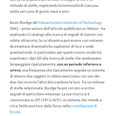
miliardo di stelle, registrando la luminosità di ciascuna
stella nel corso di giorni, mesi e anni.
Kevin Burdge del
Massachusetts Institute of Technology
(Mit) – primo autore dell’articolo pubblicato su
Nature
– ha
analizzato il catalogo alla ricerca di segnali di sistemi con
orbite ultracorte, la cui dinamica può essere così estrema
da emettere drammatiche esplosioni di luce e onde
gravitazionali. In particolare, per questo nuovo studio ha
esaminato i dati Ztf alla ricerca di stelle che sembravano
lampeggiare ripetutamente,
con un periodo inferiore a
un’ora
, una frequenza che tipicamente segnala un sistema
di almeno due oggetti in orbita ravvicinata, con uno dei
due che incrocia l’altro bloccandone la luce. Tra un milione
di stelle selezionate, Burdge ha poi cercato a occhio
segnali di particolare interesse. La sua ricerca si è
concentrata su Ztf J1813+4251, un sistema che risiede a
circa 3mila anni luce dalla Terra, nella
costellazione di
Ercole
.