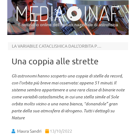
Il notiziario online dell’Istituto nazionale di astrofisica
Vai al contenuto
LA VARIABILE CATACLISMICA DALL’ORBITA PIÙ CORTA DI SEMPRE
Una coppia alle strette
Gli astronomi hanno scoperto una coppia di stelle da record,
con l'orbita più breve mai osservata: appena 51 minuti. Il
sistema sembra appartenere a una rara classe di binarie note
come variabili cataclismiche, in cui una stella simile al Sole
orbita molto vicino a una nana bianca, “donandole” gran
parte della sua atmosfera di idrogeno. Tutti i dettagli su
Nature
Maura Sandri
13/10/2022