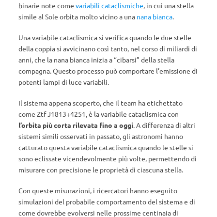
binarie note come
variabili cataclismiche
, in cui una stella
simile al Sole orbita molto vicino a una
nana bianca
.
Una variabile cataclismica si verifica quando le due stelle
della coppia si avvicinano così tanto, nel corso di miliardi di
anni, che la nana bianca inizia a “cibarsi” della stella
compagna. Questo processo può comportare l’emissione di
potenti lampi di luce variabili.
Il sistema appena scoperto, che il team ha etichettato
come Ztf J1813+4251, è la variabile cataclismica con
l’orbita più corta rilevata fino a oggi
. A differenza di altri
sistemi simili osservati in passato, gli astronomi hanno
catturato questa variabile cataclismica quando le stelle si
sono eclissate vicendevolmente più volte, permettendo di
misurare con precisione le proprietà di ciascuna stella.
Con queste misurazioni, i ricercatori hanno eseguito
simulazioni del probabile comportamento del sistema e di
come dovrebbe evolversi nelle prossime centinaia di