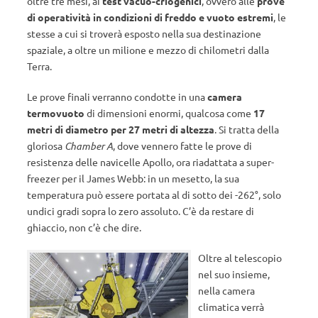
oltre tre mesi, ai
test vacuo-criogenici
, ovvero alle
prove
di operatività in condizioni di freddo e vuoto estremi
, le
stesse a cui si troverà esposto nella sua destinazione
spaziale, a oltre un milione e mezzo di chilometri dalla
Terra.
Le prove finali verranno condotte in una
camera
termovuoto
di dimensioni enormi, qualcosa come
17
metri di diametro per 27 metri di altezza
. Si tratta della
gloriosa
Chamber A
, dove vennero fatte le prove di
resistenza delle navicelle Apollo, ora riadattata a super-
freezer per il James Webb: in un mesetto, la sua
temperatura può essere portata al di sotto dei -262°, solo
undici gradi sopra lo zero assoluto. C’è da restare di
ghiaccio, non c’è che dire.
Oltre al telescopio
nel suo insieme,
nella camera
climatica verrà