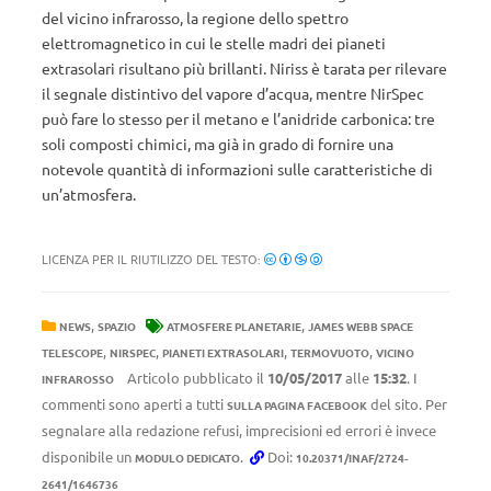
del vicino infrarosso, la regione dello spettro
elettromagnetico in cui le stelle madri dei pianeti
extrasolari risultano più brillanti. Niriss è tarata per rilevare
il segnale distintivo del vapore d’acqua, mentre NirSpec
può fare lo stesso per il metano e l’anidride carbonica: tre
soli composti chimici, ma già in grado di fornire una
notevole quantità di informazioni sulle caratteristiche di
un’atmosfera.
LICENZA PER IL RIUTILIZZO DEL TESTO:
,
,
NEWS
SPAZIO
ATMOSFERE PLANETARIE
JAMES WEBB SPACE
,
,
,
,
TELESCOPE
NIRSPEC
PIANETI EXTRASOLARI
TERMOVUOTO
VICINO
Articolo pubblicato il
10/05/2017
alle
15:32
. I
INFRAROSSO
commenti sono aperti a tutti
del sito. Per
SULLA PAGINA FACEBOOK
segnalare alla redazione refusi, imprecisioni ed errori è invece
disponibile un
.
Doi:
MODULO DEDICATO
10.20371/INAF/2724-
2641/1646736