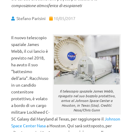
composizione atmosferica di esopianeti
Stefano Parisini
10/05/2017
Il nuovo telescopio
spaziale James
Webb, il cui lancio è
previsto nel 2018,
ha avuto il suo
“battesimo
dell’aria”. Racchiuso
in un candido
Il telescopio spaziale James Webb,
contenitore
ripiegato nel suo bozzolo protettivo,
protettivo, è volato
arriva al Johnson Space Center a
a bordo di un cargo
Houston, in Texas (Usa). Crediti:
Nasa/Chris Gunn
militare Lockheed C-
5C Galaxy dal Maryland al Texas, per raggiungere il
Johnson
Space Center Nasa
a Houston. Qui sarà sottoposto, per