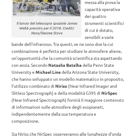
messa alla prova la
capacità operativa
dei quattro
strumenti scientifici
Il lancio del telescopio spaziale James
Webb previsto per il 2018. Crediti:
di cui è dotato,
Nasa/Desiree Stove
sensibili a varie
bande dell’infrarosso. Tra questi, ve ne sono due la cui
combinazione è perfetta per studiare le atmosfere aliene,
un’opportunità che la comunità scientifica sta aspettando
con ansia. Secondo
Natasha Batalha
della Penn State
University e
Michael Line
della Arizona State University,
che hanno sviluppato un modello matematico in proposito,
l’utilizzo combinato di
Niriss
(Near Infrared Imager and
Slitless Spectrograph) e della modalità G395 di
NirSpec
(Near Infrared Spectrograph) fornirà il maggiore contenuto
di informazioni sulle atmosfere degli esopianeti,
indipendentemente dalla sua temperatura e
composizione.
Sia Niriss che NirSpec osserveranno alle lunghezze d’onda