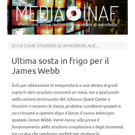
Il notiziario online dell’Istituto nazionale di astrofisica
Vai al contenuto
ECCO COME STUDIERÀ LE ATMOSFERE ALIENE
Ultima sosta in frigo per il
James Webb
Solo per abbassarne la temperatura a una decina di gradi
sopra lo zero assoluto occorrerà un mese, ma a quel punto
nella camera termovuoto del Johnson Space Center a
Houston ci saranno le stesse, probitive, condizioni spaziali in
cui si troverà a operare dopo il lancio il nuovo telescopio
spaziale James Webb. Verrà messo alla prova il
funzionamento della struttura complessiva e degli strumenti,
tra cui due che sembrano perfetti per studiare la