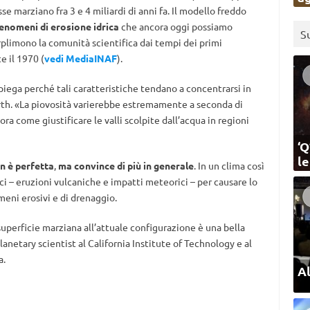
asse marziano fra 3 e 4 miliardi di anni fa. Il modello freddo
enomeni di erosione idrica
che ancora oggi possiamo
S
rplimono la comunità scientifica dai tempi dei primi
e il 1970 (
vedi MediaINAF
).
piega perché tali caratteristiche tendano a concentrarsi in
th. «La piovosità varierebbe estremamente a seconda di
ora come giustificare le valli scolpite dall’acqua in regioni
‘Q
l
on è perfetta
,
ma convince di più in generale
. In un clima così
i – eruzioni vulcaniche e impatti meteorici – per causare lo
meni erosivi e di drenaggio.
uperficie marziana all’attuale configurazione è una bella
planetary scientist al California Institute of Technology e al
a.
Al