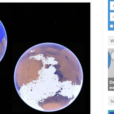
V
Da
e
S