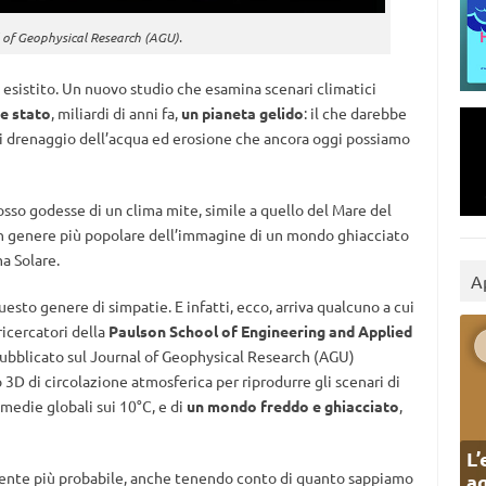
l of Geophysical Research (AGU).
esistito. Un nuovo studio che esamina scenari climatici
e stato
, miliardi di anni fa,
un pianeta gelido
: il che darebbe
 drenaggio dell’acqua ed erosione che ancora oggi possiamo
 Rosso godesse di un clima mite, simile a quello del Mare del
 è in genere più popolare dell’immagine di un mondo ghiacciato
a Solare.
A
sto genere di simpatie. E infatti, ecco, arriva qualcuno a cui
ricercatori della
Paulson School of Engineering and Applied
pubblicato sul Journal of Geophysical Research (AGU)
 3D di circolazione atmosferica per riprodurre gli scenari di
edie globali sui 10°C, e di
un mondo freddo e ghiacciato
,
L’
amente più probabile, anche tenendo conto di quanto sappiamo
ag