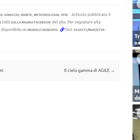
,
,
,
,
Articolo pubblicato il
UA
GHIACCIO
MARTE
METEOROLOGIA
VITA
a tutti
del sito. Per segnalare alla
SULLA PAGINA FACEBOOK
e disponibile un
.
Doi:
MODULO DEDICATO
10.20371/INAF/2724-
Tr
ne
ni
Il cielo gamma di AGILE
→
Ma
de