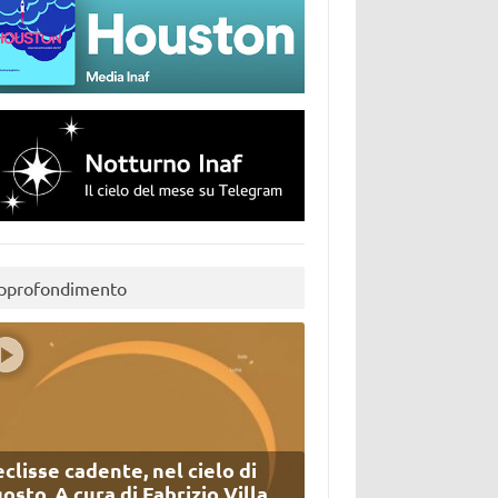
pprofondimento
eclisse cadente, nel cielo di
osto. A cura di Fabrizio Villa