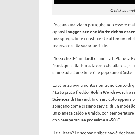
Crediti: Journa
L’oceano marziano potrebbe non essere mai 
opposti
suggerisce che Marte debba esser
una spiegazione convincente ai fenomeni di
osservare sulla sua superficie.
L’idea che 3-4 miliardi di anni fa il Pianeta
Nord, qui sulla Terra, favorevole alla vita,
simile ad alcune lune che popolano il Sistem
La scienza ovviamente non tiene conto di que
Marte piace freddo:
Robin Wordsworth
e i 
Sciences
di Harvard. In un articolo appena 
spiegano come si siano serviti di un modello
un pianeta caldo e umido, con temperature m
con temperature prossime a -50°C
.
Il risultato? Lo scenario siberiano è decis