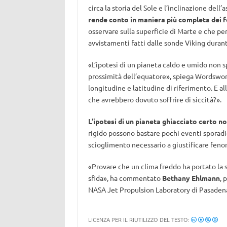
circa la storia del Sole e l’inclinazione dell’
rende conto in maniera più completa dei f
osservare sulla superficie di Marte e che pe
avvistamenti fatti dalle sonde Viking durant
«L’ipotesi di un pianeta caldo e umido non s
prossimità dell’equatore», spiega Wordswor
longitudine e latitudine di riferimento. E all
che avrebbero dovuto soffrire di siccità?».
L’ipotesi di un pianeta ghiacciato certo n
rigido possono bastare pochi eventi sporadic
scioglimento necessario a giustificare feno
«Provare che un clima freddo ha portato la s
sfida», ha commentato
Bethany Ehlmann
, 
NASA Jet Propulsion Laboratory di Pasaden
LICENZA PER IL RIUTILIZZO DEL TESTO: