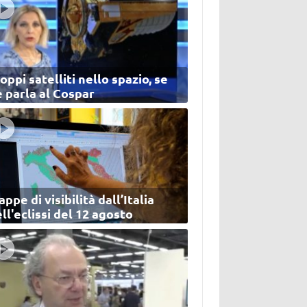
oppi satelliti nello spazio, se
 parla al Cospar
ppe di visibilità dall’Italia
ll'eclissi del 12 agosto