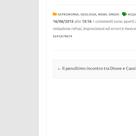
,
,
,
ASTRONOMIA
GEOLOGIA
NEWS
SPAZIO
ACQ
16/06/2015
alle
15:16
. I commenti sono aperti 
redazione refusi, imprecisioni ed errori è invec
2641/678674
Navigazione articolo
←
Il penultimo incontro tra Dione e Cassi