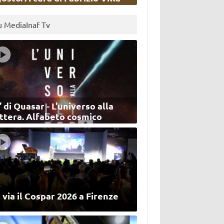
u MediaInaf Tv
’ di Quasar - L'universo alla
ettera. Alfabeto cosmico
 via il Cospar 2026 a Firenze