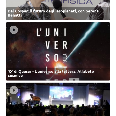
Dal Cospar: il futuro degli esopianeti, con Serena
Benatti
‘Q’ di Quasar - L'universo alla lettera. Alfabeto
cosmico