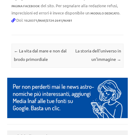
del sito. Per segnalare alla redazione refusi,
PAGINA FACEBOOK
imprecisioni ed errori è invece disponibile un
.
MODULO DEDICATO
Doi:
10.20371/INAF/2724-2641/46481
Navigazione articolo
←
La vita dal mare e non dal
La storia dell’universo in
brodo primordiale
un’immagine
→