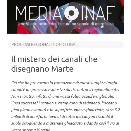
Il notiziario online dell’Istituto nazionale di astrofisica
Vai al contenuto
PROCESSI REGIONALI NON GLOBALI
Il mistero dei canali che
disegnano Marte
Ciò che ha provocato la formazione di questi lunghi e larghi
canali è un processo esplosivo da riscontrarsi regionalmente.
Non si tratta, infatti, di una vasta falda acquifera globale.
Cosa successe? I canyon si riempirono di sedimenti, l'oceano
pian piano evaporò e la superficie rimase ghiacciata; circa 3,2
miliardi di anni fa, la lava al di sotto dei canyon riscaldò il
suolo sciogliendo il materiale ghiacciato e dando così il via al
vasto sistema fluviale