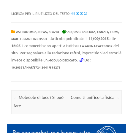
LICENZA PER IL RIUTILIZZO DEL TESTO:
,
,
,
,
,
ASTRONOMIA
NEWS
SPAZIO
ACQUA GHIACCIATA
CANALI
FIUMI
,
Articolo pubblicato il
11/09/2015
alle
MARTE
PIANETA ROSSO
16:05
. I commenti sono aperti a tutti
del
SULLA PAGINA FACEBOOK
sito. Per segnalare alla redazione refusi, imprecisioni ed errori è
invece disponibile un
.
Doi:
MODULO DEDICATO
10.20371/INAF/2724-2641/898278
Navigazione articolo
←
Molecole di luce? Si può
Come ti unifico la fisica
→
fare