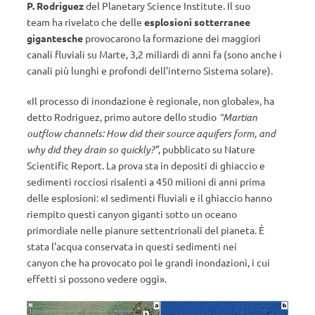
P. Rodriguez
del Planetary Science Institute. Il suo
team ha rivelato che delle
e
splosioni sotterranee
gigantesche
provocarono la formazione dei maggiori
canali fluviali su Marte, 3,2 miliardi di anni fa (sono anche i
canali più lunghi e profondi dell’interno Sistema solare).
«Il processo di inondazione è regionale, non globale», ha
detto Rodriguez, primo autore dello studio
“Martian
outflow channels: How did their source aquifers form, and
why did they drain so quickly?”,
pubblicato su Nature
Scientific Report. La prova sta in depositi di ghiaccio e
sedimenti rocciosi risalenti a 450 milioni di anni prima
delle esplosioni: «I sedimenti fluviali e il ghiaccio hanno
riempito questi canyon giganti sotto un oceano
primordiale nelle pianure settentrionali del pianeta. È
stata l’acqua conservata in questi sedimenti nei
canyon che ha provocato poi le grandi inondazioni, i cui
effetti si possono vedere oggi».