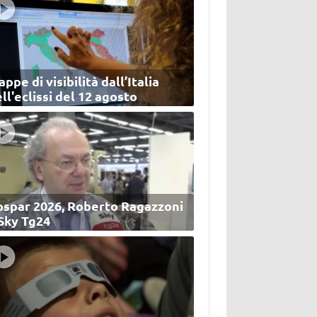
ppe di visibilità dall’Italia
ll'eclissi del 12 agosto
ospar 2026, Roberto Ragazzoni
 Sky Tg24