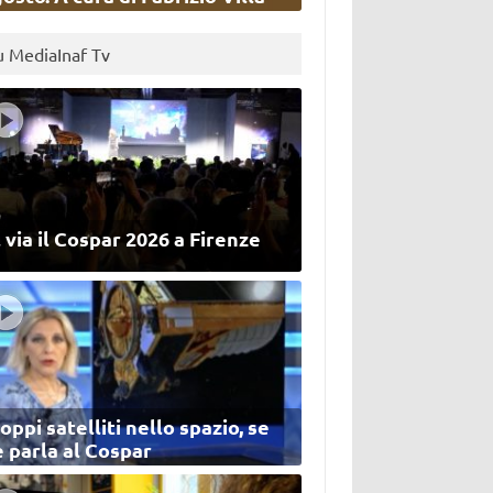
u MediaInaf Tv
 via il Cospar 2026 a Firenze
oppi satelliti nello spazio, se
 parla al Cospar