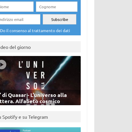
Do il consenso al trattamento dei dati
ideo del giorno
’ di Quasar - L'universo alla
ettera. Alfabeto cosmico
u Spotify e su Telegram