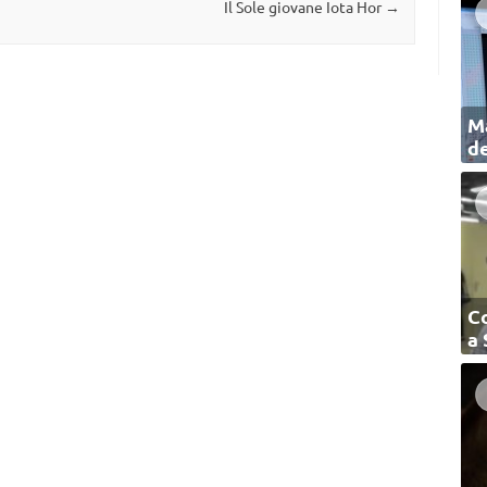
Il Sole giovane Iota Hor
→
Ma
de
C
a