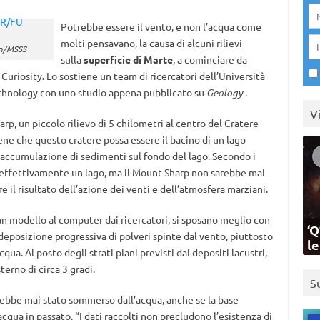
Potrebbe essere il vento, e non l’acqua come
molti pensavano, la causa di alcuni rilievi
in/MSSS
sulla
superficie di Marte
, a cominciare da
r Curiosity
.
Lo sostiene un team di ricercatori dell’Università
Technology con uno studio appena pubblicato su
Geology
.
V
arp, un piccolo rilievo di 5 chilometri al centro del Cratere
tiene che questo cratere possa essere il bacino di un lago
ll’accumulazione di sedimenti sul fondo del lago. Secondo i
se effettivamente un lago, ma il Mount Sharp non sarebbe mai
 il risultato dell’azione dei venti e dell’atmosfera marziani.
n un modello al computer dai ricercatori, si sposano meglio con
‘Q
 deposizione progressiva di polveri spinte dal vento, piuttosto
l
ua. Al posto degli strati piani previsti dai depositi lacustri,
sterno di circa 3 gradi.
S
arebbe mai stato sommerso dall’acqua, anche se la base
cqua in passato. “I dati raccolti non precludono l’esistenza di