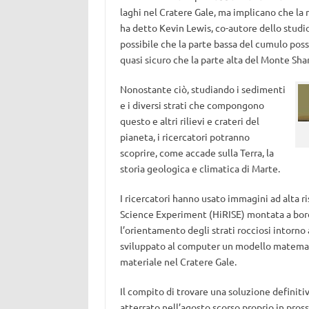
laghi nel Cratere Gale, ma implicano che la 
ha detto Kevin Lewis, co-autore dello studio
possibile che la parte bassa del cumulo poss
quasi sicuro che la parte alta del Monte Shar
Nonostante ciò, studiando i sedimenti
e i diversi strati che compongono
questo e altri rilievi e crateri del
pianeta, i ricercatori potranno
scoprire, come accade sulla Terra, la
storia geologica e climatica di Marte.
I ricercatori hanno usato immagini ad alta 
Science Experiment (HiRISE) montata a bord
l’orientamento degli strati rocciosi intorno 
sviluppato al computer un modello matemati
materiale nel Cratere Gale.
Il compito di trovare una soluzione definiti
atterrato nell’agosto scorso proprio in pros