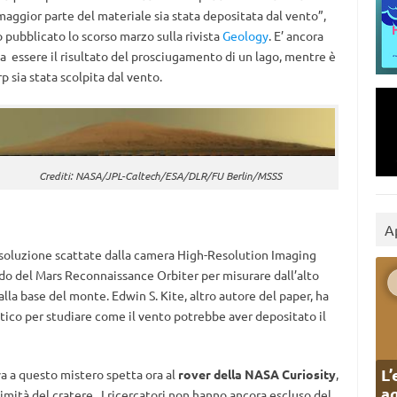
maggior parte del materiale sia stata depositata dal vento”,
 pubblicato lo scorso marzo sulla rivista
Geology
. E’ ancora
a essere il risultato del prosciugamento di un lago, mentre è
p sia stata scolpita dal vento.
Crediti: NASA/JPL-Caltech/ESA/DLR/FU Berlin/MSSS
A
risoluzione scattate dalla camera High-Resolution Imaging
o del Mars Reconnaissance Orbiter per misurare dall’alto
alla base del monte. Edwin S. Kite, altro autore del paper, ha
co per studiare come il vento potrebbe aver depositato il
L’
va a questo mistero spetta ora al
rover della NASA Curiosity
,
ag
simità del cratere. I ricercatori non hanno ancora escluso del