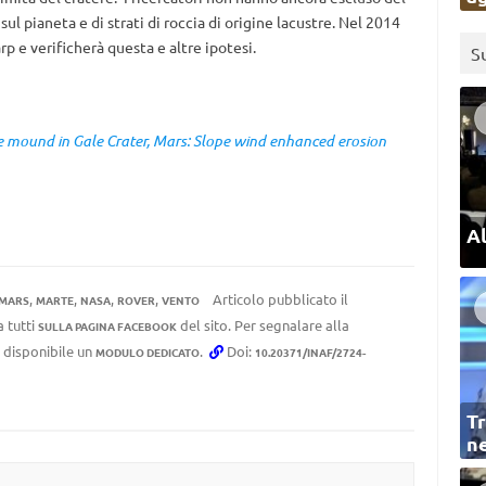
ul pianeta e di strati di roccia di origine lacustre. Nel 2014
p e verificherà questa e altre ipotesi.
S
 mound in Gale Crater, Mars: Slope wind enhanced erosion
Al
,
,
,
,
Articolo pubblicato il
MARS
MARTE
NASA
ROVER
VENTO
a tutti
del sito. Per segnalare alla
SULLA PAGINA FACEBOOK
e disponibile un
.
Doi:
MODULO DEDICATO
10.20371/INAF/2724-
Tr
ne