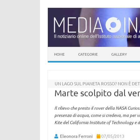
Il notiziario online dell’Istituto nazionale di 
Vai al contenuto
HOME
CATEGORIE
GALLERY
UN LAGO SUL PIANETA ROSSO? NON È DE
Marte scolpito dal ve
Il rilievo che presto il rover della NASA Curi
presenza di acqua, come si credeva, ma per vi
Kite del California Institute of Technology e d
Eleonora Ferroni
07/05/2013