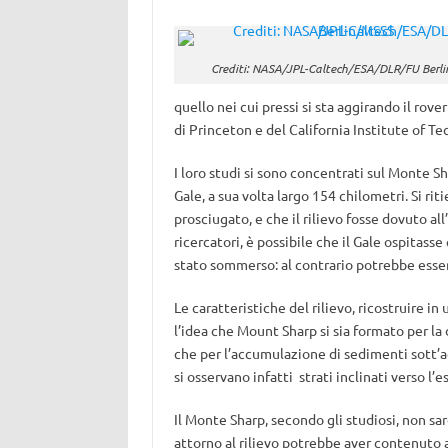
Crediti: NASA/JPL-Caltech/ESA/DLR/FU Berl
quello nei cui pressi si sta aggirando il rove
di Princeton e del California Institute of 
I loro studi si sono concentrati sul Monte Sh
Gale, a sua volta largo 154 chilometri. Si ri
prosciugato, e che il rilievo fosse dovuto a
ricercatori, è possibile che il Gale ospitas
stato sommerso: al contrario potrebbe essere
Le caratteristiche del rilievo, ricostruire i
l’idea che Mount Sharp si sia formato per la
che per l’accumulazione di sedimenti sott’acq
si osservano infatti strati inclinati verso l’e
Il Monte Sharp, secondo gli studiosi, non s
attorno al rilievo potrebbe aver contenuto a