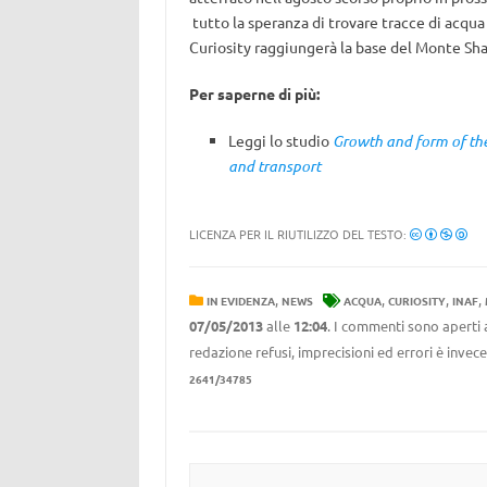
tutto la speranza di trovare tracce di acqua s
Curiosity raggiungerà la base del Monte Shar
Per saperne di più:
Leggi lo studio
Growth and form of the
and transport
LICENZA PER IL RIUTILIZZO DEL TESTO:
,
,
,
,
IN EVIDENZA
NEWS
ACQUA
CURIOSITY
INAF
07/05/2013
alle
12:04
. I commenti sono aperti 
redazione refusi, imprecisioni ed errori è invec
2641/34785