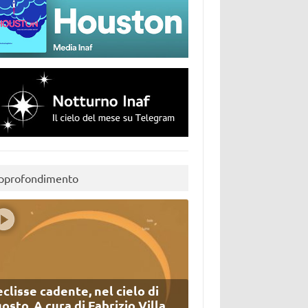
pprofondimento
eclisse cadente, nel cielo di
osto. A cura di Fabrizio Villa