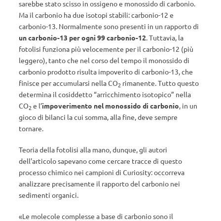
sarebbe stato scisso in ossigeno e monossido di carbonio.
Ma il carbonio ha due isotopi stabili: carbonio-12 e
carbonio-13. Normalmente sono presenti in un rapporto di
un carbonio-13 per ogni 99 carbonio-12
. Tuttavia, la
fotolisi funziona più velocemente per il carbonio-12 (più
leggero), tanto che nel corso del tempo il monossido di
carbonio prodotto risulta impoverito di carbonio-13, che
finisce per accumularsi nella CO
rimanente. Tutto questo
2
determina il cosiddetto “arricchimento isotopico” nella
CO
e l’
impoverimento nel monossido di carbonio
, in un
2
gioco di bilanci la cui somma, alla fine, deve sempre
tornare.
Teoria della fotolisi alla mano, dunque, gli autori
dell’articolo sapevano come cercare tracce di questo
processo chimico nei campioni di Curiosity: occorreva
analizzare precisamente il rapporto del carbonio nei
sedimenti organici.
«Le molecole complesse a base di carbonio sono il