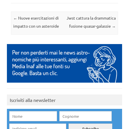
Navigazione articolo
←
Nuove esercitazioni di
Jwst cattura la drammatica
impatto con un asteroide
fusione quasar-galassie
→
Iscriviti alla newsletter