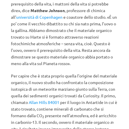
prerequisito della vita, i mattoni della vita si potrebbe
dire», dice
Matthew Johnson
, professore di chimica
all’
università di Copenhagen
e coautore dello studio. «È un
po’ come il vecchio dibattito su chi sia nato prima, l’uovo o
la gallina. Abbiamo dimostrato che il materiale organico
trovato su Marte si è formato attraverso reazioni
fotochimiche atmosferiche – senza vita, cioè. Questo è
l’uovo, ovvero il prerequisito della vita. Resta ancora da
dimostrare se questo materiale organico abbia portato o
meno alla vita sul Pianeta rosso».
Per capire che è stata proprio quella l’origine del materiale
organico, il nuovo studio ha confrontato la composizione
isotopica di un meteorite marziano giunto sulla Terra, con
quella dei sedimenti organici trovati da Curiosity. Il primo,
chiamato
Allan Hills 84001
per il luogo in Antartide in cui è
stato trovato, contiene minerali di carbonato che si
formano dalla CO
presente nell’atmosfera, ed è arricchito
2
in carbonio-13. Il secondo, ovvero il materiale organico
in
situ
, è risultato invece impoverito dello stesso isotopo.