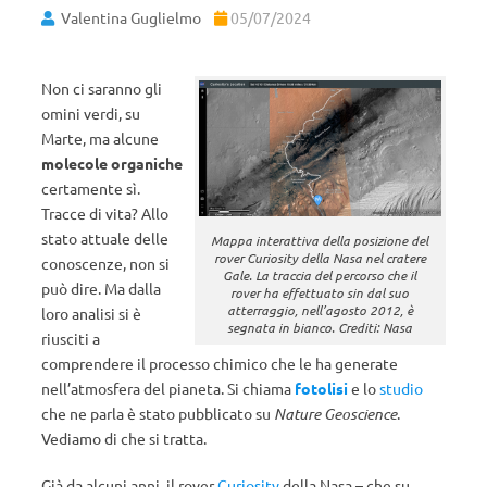
Valentina Guglielmo
05/07/2024
Non ci saranno gli
omini verdi, su
Marte, ma alcune
molecole organiche
certamente sì.
Tracce di vita? Allo
stato attuale delle
Mappa interattiva della posizione del
rover Curiosity della Nasa nel cratere
conoscenze, non si
Gale. La traccia del percorso che il
può dire. Ma dalla
rover ha effettuato sin dal suo
atterraggio, nell’agosto 2012, è
loro analisi si è
segnata in bianco. Crediti: Nasa
riusciti a
comprendere il processo chimico che le ha generate
nell’atmosfera del pianeta. Si chiama
fotolisi
e lo
studio
che ne parla è stato pubblicato su
Nature Geoscience
.
Vediamo di che si tratta.
Già da alcuni anni, il rover
Curiosity
della Nasa – che su