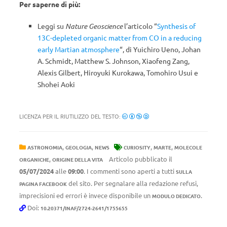
Per saperne di più:
Leggi su
Nature Geoscience
l’articolo “
Synthesis of
13C-depleted organic matter from CO in a reducing
early Martian atmosphere
“, di Yuichiro Ueno, Johan
A. Schmidt, Matthew S. Johnson, Xiaofeng Zang,
Alexis Gilbert, Hiroyuki Kurokawa, Tomohiro Usui e
Shohei Aoki
LICENZA PER IL RIUTILIZZO DEL TESTO:
,
,
,
,
ASTRONOMIA
GEOLOGIA
NEWS
CURIOSITY
MARTE
MOLECOLE
,
Articolo pubblicato il
ORGANICHE
ORIGINE DELLA VITA
05/07/2024
alle
09:00
. I commenti sono aperti a tutti
SULLA
del sito. Per segnalare alla redazione refusi,
PAGINA FACEBOOK
imprecisioni ed errori è invece disponibile un
.
MODULO DEDICATO
Doi:
10.20371/INAF/2724-2641/1755655