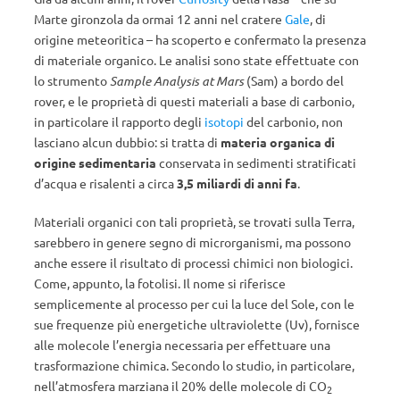
Marte gironzola da ormai 12 anni nel cratere
Gale
, di
origine meteoritica – ha scoperto e confermato la presenza
di materiale organico. Le analisi sono state effettuate con
lo strumento
Sample Analysis at Mars
(Sam) a bordo del
rover, e le proprietà di questi materiali a base di carbonio,
in particolare il rapporto degli
isotopi
del carbonio, non
lasciano alcun dubbio: si tratta di
materia organica di
origine sedimentaria
conservata in sedimenti stratificati
d’acqua e risalenti a circa
3,5 miliardi di anni fa
.
Materiali organici con tali proprietà, se trovati sulla Terra,
sarebbero in genere segno di microrganismi, ma possono
anche essere il risultato di processi chimici non biologici.
Come, appunto, la fotolisi. Il nome si riferisce
semplicemente al processo per cui la luce del Sole, con le
sue frequenze più energetiche ultraviolette (Uv), fornisce
alle molecole l’energia necessaria per effettuare una
trasformazione chimica. Secondo lo studio, in particolare,
nell’atmosfera marziana il 20% delle molecole di CO
2