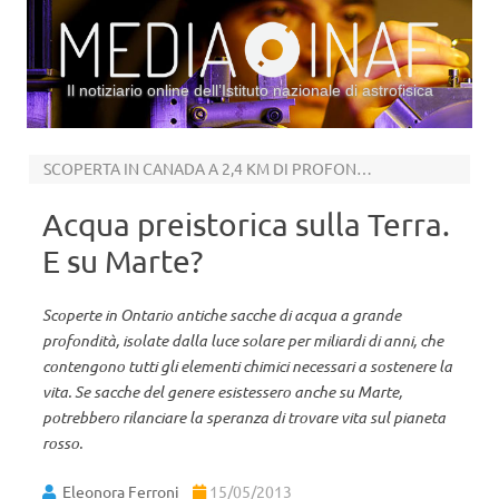
Il notiziario online dell’Istituto nazionale di astrofisica
Vai al contenuto
SCOPERTA IN CANADA A 2,4 KM DI PROFONDITA’
Acqua preistorica sulla Terra.
E su Marte?
Scoperte in Ontario antiche sacche di acqua a grande
profondità, isolate dalla luce solare per miliardi di anni, che
contengono tutti gli elementi chimici necessari a sostenere la
vita. Se sacche del genere esistessero anche su Marte,
potrebbero rilanciare la speranza di trovare vita sul pianeta
rosso.
Eleonora Ferroni
15/05/2013