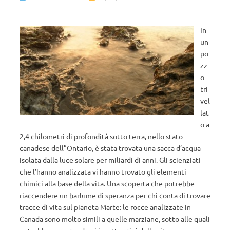
In
un
po
zz
o
tri
vel
lat
o a
2,4 chilometri di profondità sotto terra, nello stato
canadese dell”Ontario, è stata trovata una sacca d’acqua
isolata dalla luce solare per miliardi di anni. Gli scienziati
che l’hanno analizzata vi hanno trovato gli elementi
chimici alla base della vita. Una scoperta che potrebbe
riaccendere un barlume di speranza per chi conta di trovare
tracce di vita sul pianeta Marte: le rocce analizzate in
Canada sono molto simili a quelle marziane, sotto alle quali