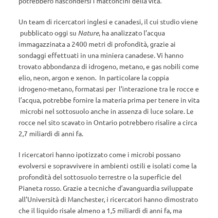
potrebbero nascondersi i mattoncini della vita.
Un team di ricercatori inglesi e canadesi, il cui studio viene
pubblicato oggi su
Nature
, ha analizzato l’acqua
immagazzinata a 2400 metri di profondità, grazie ai
sondaggi effettuati in una miniera canadese. Vi hanno
trovato abbondanza di idrogeno, metano, e gas nobili come
elio, neon, argon e xenon. In particolare la coppia
idrogeno-metano, formatasi per l’interazione tra le rocce e
l’acqua, potrebbe fornire la materia prima per tenere in vita
microbi nel sottosuolo anche in assenza di luce solare. Le
rocce nel sito scavato in Ontario potrebbero risalire a circa
2,7 miliardi di anni fa.
I ricercatori hanno ipotizzato come i microbi possano
evolversi e sopravvivere in ambienti ostili e isolati come la
profondità del sottosuolo terrestre o la superficie del
Pianeta rosso. Grazie a tecniche d’avanguardia sviluppate
all’Università di Manchester, i ricercatori hanno dimostrato
che il liquido risale almeno a 1,5 miliardi di anni fa, ma