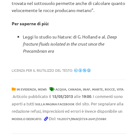
trovata nel sottosuolo permette anche di calcolare quanto
velocemente le rocce producano metano”.
Per saperne di più:
Leggi lo studio su Nature: di G. Holland e al.
Deep
fracture fluids isolated in the crust since the
Precambrian era
LICENZA PER IL RIUTILIZZO DEL TESTO:
,
,
,
,
,
,
IN EVIDENZA
NEWS
ACQUA
CANADA
INAF
MARTE
ROCCE
VITA
Articolo pubblicato il
15/05/2013
alle
19:00
. I commenti sono
aperti a tutti
del sito. Per segnalare alla
SULLA PAGINA FACEBOOK
redazione refusi, imprecisioni ed errori è invece disponibile un
.
Doi:
MODULO DEDICATO
10.20371/INAF/2724-2641/35080