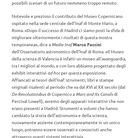
possibili scenari di un futuro nemmeno troppo remoto.
Notevole e prezioso il contributo del Museo Copernicano
ospitato nella sede centrale dell’Inaf di Monte Mario, a
Roma. «Dopo il successo di Madrid ci siamo posti la sfida di
migliorare ulteriormente i risultati di questa mostra
temporanea», dice a
Media Inaf
Marco Faccini
dell’Osservatorio astronomico dell’Inaf di Roma. «Il Museo
della scienza di Valencia è infatti un museo all’avanguardia,
tra i migliori al mondo, e con loro abbiamo progettato degli
exhibit interattivi
ad hoc
per questa esposizione.
Affiancati ai tesori dell’Inaf: strumenti, libri e stampe
originali risalenti al periodo che va dal XVI al XX secolo (dal
De Revolutionibus
di Copernico a
Mars and Its Canals
di
Percival Lowell), avremo degli apparati interattivi che non
erano presenti a Madrid. Strumenti e volumi che hanno
cambiato la storia dell’astronomia e della scienza,
nuovamente assieme contemporaneamente in un unico
luogo, potranno essere osservati e conosciuti anche
attraverso questi sistemi interattivi».