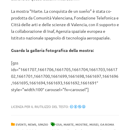
La mostra “Marte. La conquista de un sueño” è stata co-
prodotta da Comunità Valenciana, Fondazione Telefonica e
Città delle arti e delle scienze di Valencia, con il supporto e
la collaborazione di Inaf, Agenzia spaziale europea e
Istituto nazionale spagnolo di tecnologia aerospaziale.
Guarda la galleria fotografica della mostra:
[gss
ids=”1661707,1661706,1661705,1661704,1661703,16617
02,1661701,1661700,1661699,1661698,1661697,1661696
,1661695,1661694,1661693,1661692,1661691″
style=”width:100″ carousel=”fx=carousel”]
LICENZA PER IL RIUTILIZZO DEL TESTO:
,
,
,
,
,
,
EVENTI
NEWS
SPAZIO
ESA
MARTE
MOSTRE
MUSEI
OA ROMA