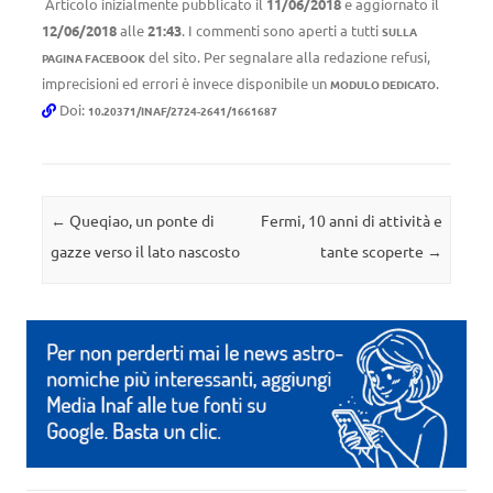
Articolo inizialmente pubblicato il
11/06/2018
e aggiornato il
12/06/2018
alle
21:43
. I commenti sono aperti a tutti
SULLA
del sito. Per segnalare alla redazione refusi,
PAGINA FACEBOOK
imprecisioni ed errori è invece disponibile un
.
MODULO DEDICATO
Doi:
10.20371/INAF/2724-2641/1661687
Navigazione articolo
←
Queqiao, un ponte di
Fermi, 10 anni di attività e
gazze verso il lato nascosto
tante scoperte
→