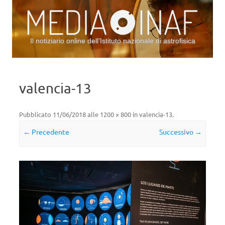
Il notiziario online dell’Istituto nazionale di astrofisica
Vai al contenuto
valencia-13
Pubblicato
11/06/2018
alle
1200 × 800
in
valencia-13
.
← Precedente
Successivo →