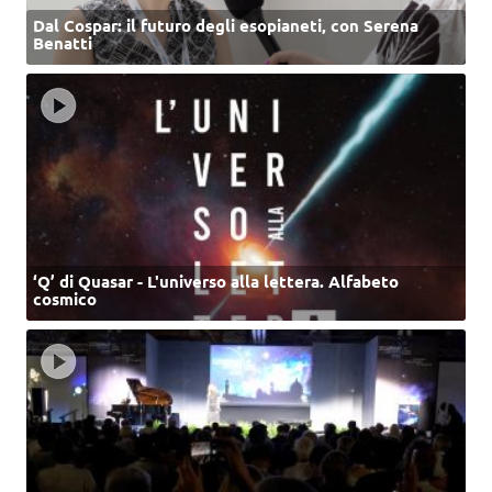
Dal Cospar: il futuro degli esopianeti, con Serena
Benatti
‘Q’ di Quasar - L'universo alla lettera. Alfabeto
cosmico