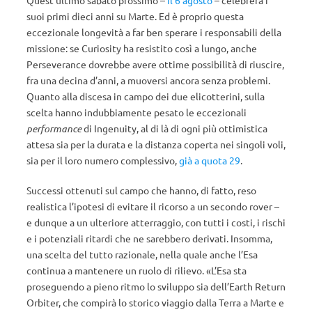
Quest’ultimo sabato prossimo –
il 6 agosto
– celebrerà i
suoi primi dieci anni su Marte. Ed è proprio questa
eccezionale longevità a far ben sperare i responsabili della
missione: se Curiosity ha resistito così a lungo, anche
Perseverance dovrebbe avere ottime possibilità di riuscire,
fra una decina d’anni, a muoversi ancora senza problemi.
Quanto alla discesa in campo dei due elicotterini, sulla
scelta hanno indubbiamente pesato le eccezionali
performance
di Ingenuity, al di là di ogni più ottimistica
attesa sia per la durata e la distanza coperta nei singoli voli,
sia per il loro numero complessivo,
già a quota 29
.
Successi ottenuti sul campo che hanno, di fatto, reso
realistica l’ipotesi di evitare il ricorso a un secondo rover –
e dunque a un ulteriore atterraggio, con tutti i costi, i rischi
e i potenziali ritardi che ne sarebbero derivati. Insomma,
una scelta del tutto razionale, nella quale anche l’Esa
continua a mantenere un ruolo di rilievo. «L’Esa sta
proseguendo a pieno ritmo lo sviluppo sia dell’Earth Return
Orbiter, che compirà lo storico viaggio dalla Terra a Marte e