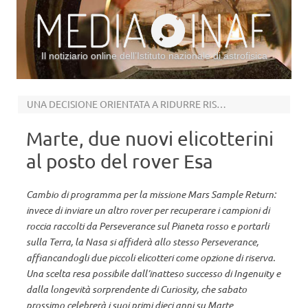
Il notiziario online dell’Istituto nazionale di astrofisica
Vai al contenuto
UNA DECISIONE ORIENTATA A RIDURRE RISCHI E COSTI DELLA MISSIONE
Marte, due nuovi elicotterini
al posto del rover Esa
Cambio di programma per la missione Mars Sample Return:
invece di inviare un altro rover per recuperare i campioni di
roccia raccolti da Perseverance sul Pianeta rosso e portarli
sulla Terra, la Nasa si affiderà allo stesso Perseverance,
affiancandogli due piccoli elicotteri come opzione di riserva.
Una scelta resa possibile dall’inatteso successo di Ingenuity e
dalla longevità sorprendente di Curiosity, che sabato
prossimo celebrerà i suoi primi dieci anni su Marte