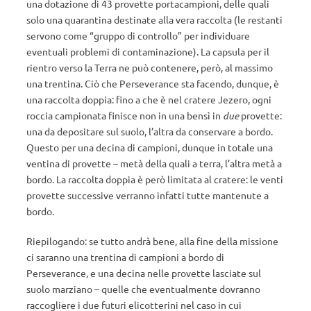
una dotazione di 43 provette portacampioni, delle quali
solo una quarantina destinate alla vera raccolta (le restanti
servono come “gruppo di controllo” per individuare
eventuali problemi di contaminazione). La capsula per il
rientro verso la Terra ne può contenere, però, al massimo
una trentina. Ciò che Perseverance sta facendo, dunque, è
una raccolta doppia: fino a che è nel cratere Jezero, ogni
roccia campionata finisce non in una bensì in
due
provette:
una da depositare sul suolo, l’altra da conservare a bordo.
Questo per una decina di campioni, dunque in totale una
ventina di provette – metà della quali a terra, l’altra metà a
bordo. La raccolta doppia è però limitata al cratere: le venti
provette successive verranno infatti tutte mantenute a
bordo.
Riepilogando: se tutto andrà bene, alla fine della missione
ci saranno una trentina di campioni a bordo di
Perseverance, e una decina nelle provette lasciate sul
suolo marziano – quelle che eventualmente dovranno
raccogliere i due futuri elicotterini nel caso in cui