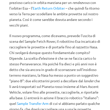
prezioso carico in orbita marziana per un
rendezvous
con
l’orbiter Esa – l’
Earth Return Orbiter
– che quindi fa ritorno
verso la Terra per scodellare le ambite provette sul nostro
pianeta. Così è come sarebbe dovuta andare secondo i
vecchi piani.
Il nuovo programma, come dicevamo, prevede l’uscita di
scena del Sample Fetch Rover, il robottino Esa incaricato di
raccogliere le provette e di portarle fino al razzetto Nasa.
Chi svolgerà dunque questo fondamentale compito?
Dipende. La scelta d’elezione è che se ne faccia carico lo
stesso Perseverance. Ma poiché fra dieci e più anni non è
detto che sia ancora in grado di scorrazzare sull’insidioso
terreno marziano, la Nasa ha messo a punto un suggestivo
“piano B”: due elicotterini pronti a decollare dal
lander
che
li avrà trasportati sul Pianeta rosso insieme al Mars Ascent
Vehicle, volare fino alle provette, raccoglierle, e riportarle
alla base. Lì entrerà in azione il braccio robotico “italiano”:
quel
Sample Transfer Arm
di cui vi abbiamo parlato qualche
giorno fa, che dovrà raccogliere una a una le provette