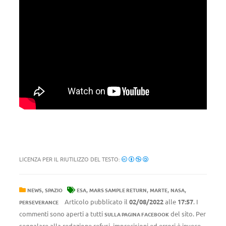
LICENZA PER IL RIUTILIZZO DEL TESTO:
,
,
,
,
,
NEWS
SPAZIO
ESA
MARS SAMPLE RETURN
MARTE
NASA
Articolo pubblicato il
02/08/2022
alle
17:57
. I
PERSEVERANCE
commenti sono aperti a tutti
del sito. Per
SULLA PAGINA FACEBOOK
segnalare alla redazione refusi, imprecisioni ed errori è invece