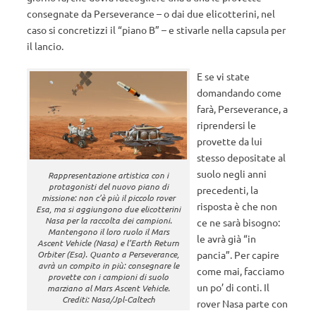
consegnate da Perseverance – o dai due elicotterini, nel
caso si concretizzi il “piano B” – e stivarle nella capsula per
il lancio.
E se vi state
domandando come
farà, Perseverance, a
riprendersi le
provette da lui
stesso depositate al
suolo negli anni
Rappresentazione artistica con i
protagonisti del nuovo piano di
precedenti, la
missione: non c’è più il piccolo rover
risposta è che non
Esa, ma si aggiungono due elicotterini
Nasa per la raccolta dei campioni.
ce ne sarà bisogno:
Mantengono il loro ruolo il Mars
le avrà già “in
Ascent Vehicle (Nasa) e l’Earth Return
pancia”. Per capire
Orbiter (Esa). Quanto a Perseverance,
avrà un compito in più: consegnare le
come mai, facciamo
provette con i campioni di suolo
un po’ di conti. Il
marziano al Mars Ascent Vehicle.
Crediti: Nasa/Jpl-Caltech
rover Nasa parte con