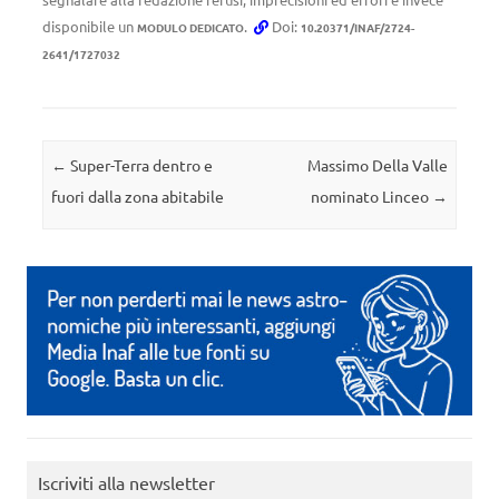
disponibile un
.
Doi:
MODULO DEDICATO
10.20371/INAF/2724-
2641/1727032
Navigazione articolo
←
Super-Terra dentro e
Massimo Della Valle
fuori dalla zona abitabile
nominato Linceo
→
Iscriviti alla newsletter