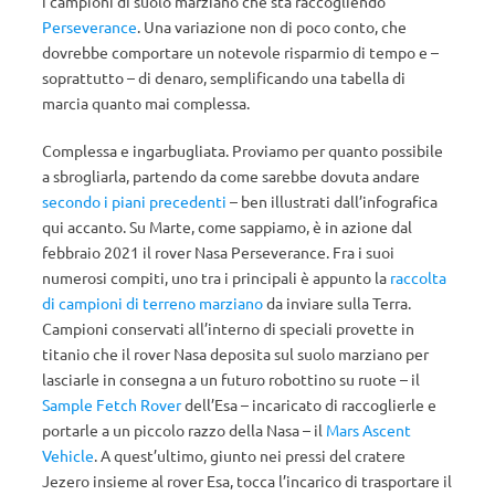
i campioni di suolo marziano che sta raccogliendo
Perseverance
. Una variazione non di poco conto, che
dovrebbe comportare un notevole risparmio di tempo e –
soprattutto – di denaro, semplificando una tabella di
marcia quanto mai complessa.
Complessa e ingarbugliata. Proviamo per quanto possibile
a sbrogliarla, partendo da come sarebbe dovuta andare
secondo i piani precedenti
– ben illustrati dall’infografica
qui accanto. Su Marte, come sappiamo, è in azione dal
febbraio 2021 il rover Nasa Perseverance. Fra i suoi
numerosi compiti, uno tra i principali è appunto la
raccolta
di campioni di terreno marziano
da inviare sulla Terra.
Campioni conservati all’interno di speciali provette in
titanio che il rover Nasa deposita sul suolo marziano per
lasciarle in consegna a un futuro robottino su ruote – il
Sample Fetch Rover
dell’Esa – incaricato di raccoglierle e
portarle a un piccolo razzo della Nasa – il
Mars Ascent
Vehicle
. A quest’ultimo, giunto nei pressi del cratere
Jezero insieme al rover Esa, tocca l’incarico di trasportare il