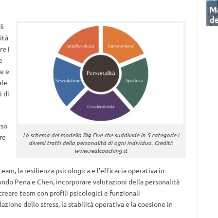
Ma
de
di
ità
re i
e
e e
ale
i di
rso
Lo schema del modello Big Five che suddivide in 5 categorie i
re
diversi tratti della personalità di ogni individuo. Crediti:
www.realcoaching.it
am, la resilienza psicologica e l’efficacia operativa in
ndo Pena e Chen, incorporare valutazioni della personalità
creare team con profili psicologici e funzionali
ione dello stress, la stabilità operativa e la coesione in