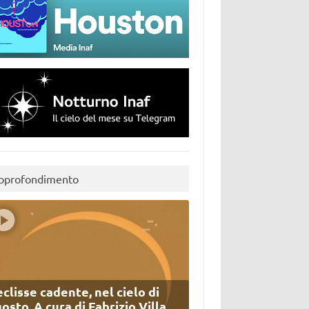
pprofondimento
eclisse cadente, nel cielo di
osto. A cura di Fabrizio Villa