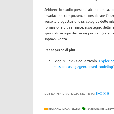
Sebbene lo studio presenti alcune limitazioni
invariati nel tempo, senza considerare l’ada
verso la progettazione psicologica delle mis
formazione più raffinate, a sostegno della re
spazio dove ogni decisione può cambiare il d
sopravvivenza.
Per saperne di più:
Leggi su
PLoS One
l’articolo “
Explorin
missions using agent-based modeling
LICENZA PER IL RIUTILIZZO DEL TESTO:
,
,
,
BIOLOGIA
NEWS
SPAZIO
ASTRONAUTI
MART