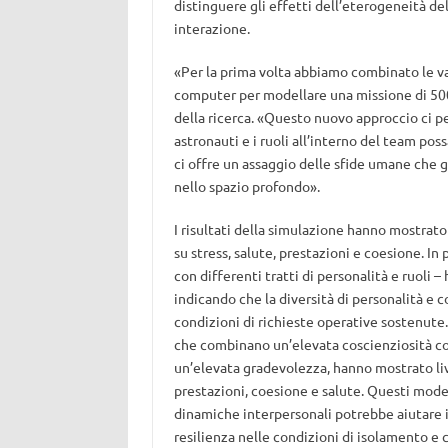
distinguere gli effetti dell’eterogeneità del
interazione.
«Per la prima volta abbiamo combinato le v
computer per modellare una missione di 500
della ricerca. «Questo nuovo approccio ci p
astronauti e i ruoli all’interno del team poss
ci offre un assaggio delle sfide umane che g
nello spazio profondo».
I risultati della simulazione hanno mostrat
su stress, salute, prestazioni e coesione. In
con differenti tratti di personalità e ruoli 
indicando che la diversità di personalità e
condizioni di richieste operative sostenute. I
che combinano un’elevata coscienziosità co
un’elevata gradevolezza, hanno mostrato livell
prestazioni, coesione e salute. Questi model
dinamiche interpersonali potrebbe aiutare i
resilienza nelle condizioni di isolamento e c