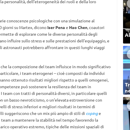
la personalità, dell’eterogeneità dei ruoli e della loro
arie conoscenze psicologiche con una simulazione al
 giorni su Marte», dicono
Iser Pena
e
Hao Chen
, coautori
Al
ermette di esplorare come le diverse personalità degli
ano influire sullo stress e sulle prestazioni dell’equipaggio, e
li astronauti potrebbero affrontare in questi lunghi viaggi
o che la composizione del team influisce in modo significativo
 particolare, i team eterogenei – cioè composti da individui
– hanno ottenuto risultati migliori rispetto a quelli omogenei,
Tr
 competenze può sostenere la resilienza del team in
ne
 team con tratti di personalità diversi, in particolare quelli
n un basso nevroticismo, o un’elevata estroversione con
i di stress inferiori e migliori risultati in termini di
li suggeriscono che un mix più ampio di stili di
coping
e
 team a mantenere la stabilità nel tempo favorendo la
arico operativo estremo, tipiche delle missioni spaziali di