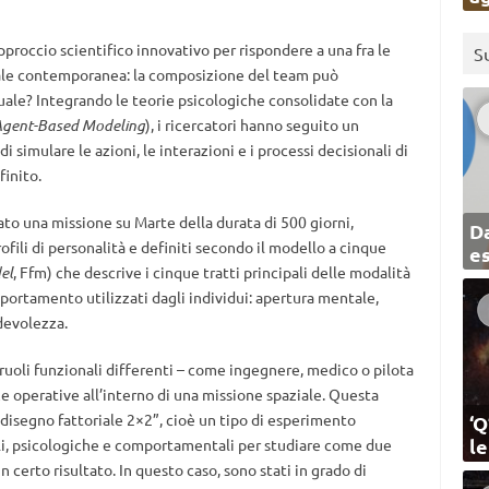
pproccio scientifico innovativo per rispondere a una fra le
S
iale contemporanea: la composizione del team può
iduale? Integrando le teorie psicologiche consolidate con la
gent-Based Modeling
), i ricercatori hanno seguito un
simulare le azioni, le interazioni e i processi decisionali di
inito.
ato una missione su Marte della durata di 500 giorni,
Da
fili di personalità e definiti secondo il modello a cinque
e
el
, Ffm) che descrive i cinque tratti principali delle modalità
portamento utilizzati dagli individui: apertura mentale,
devolezza.
a ruoli funzionali differenti – come ingegnere, medico o pilota
ze operative all’interno di una missione spaziale. Questa
disegno fattoriale 2×2”, cioè un tipo di esperimento
‘Q
l
ali, psicologiche e comportamentali per studiare come due
 certo risultato. In questo caso, sono stati in grado di