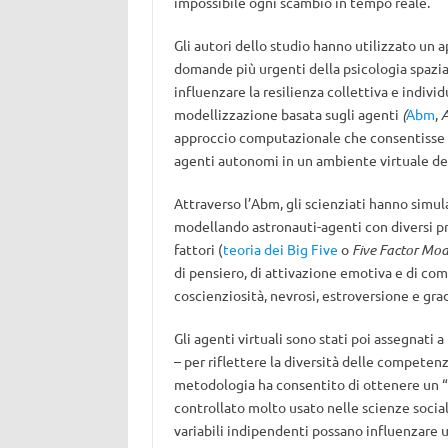
impossibile ogni scambio in tempo reale.
Gli autori dello studio hanno utilizzato un a
domande più urgenti della psicologia spaz
influenzare la resilienza collettiva e indiv
modellizzazione basata sugli agenti
(
Abm
,
A
approccio computazionale che consentisse di 
agenti autonomi in un ambiente virtuale def
Attraverso l’Abm, gli scienziati hanno simul
modellando astronauti-agenti con diversi pro
fattori (
teoria dei Big Five
o
Five Factor Mod
di pensiero, di attivazione emotiva e di com
coscienziosità, nevrosi, estroversione e gra
Gli agenti virtuali sono stati poi assegnati 
– per riflettere la diversità delle competen
metodologia ha consentito di ottenere un “
controllato molto usato nelle scienze soci
variabili indipendenti possano influenzare un