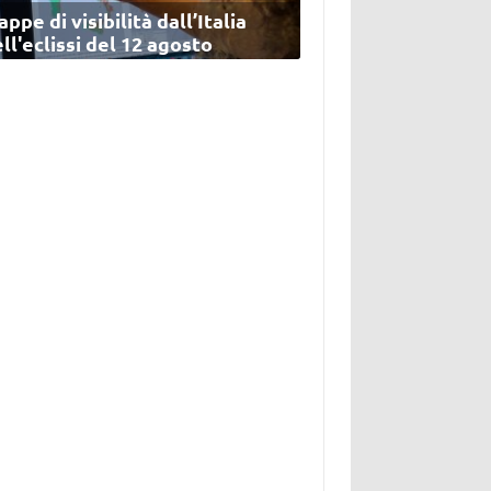
ppe di visibilità dall’Italia
ll'eclissi del 12 agosto