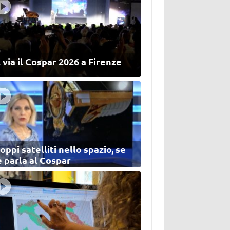
 via il Cospar 2026 a Firenze
oppi satelliti nello spazio, se
 parla al Cospar