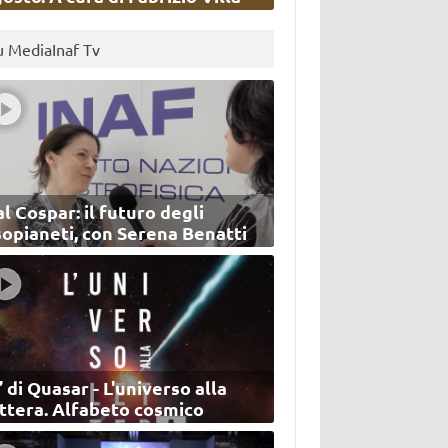
u MediaInaf Tv
l Cospar: il futuro degli
sopianeti, con Serena Benatti
’ di Quasar - L'universo alla
ettera. Alfabeto cosmico