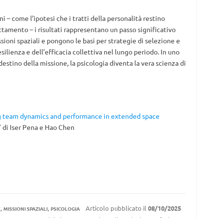
 – come l’ipotesi che i tratti della personalità restino
ttamento – i risultati rappresentano un passo significativo
sioni spaziali e pongono le basi per strategie di selezione e
silienza e dell’efficacia collettiva nel lungo periodo. In uno
estino della missione, la psicologia diventa la vera scienza di
g team dynamics and performance in extended space
” di Iser Pena e Hao Chen
,
,
Articolo pubblicato il
08/10/2025
E
MISSIONI SPAZIALI
PSICOLOGIA