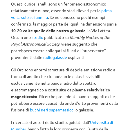
Questi curiosi anelli sono un fenomeno astronomico
relativamente nuovo, essendo stati rilevati per la
prima
volta solo sei anni fa
. Se ne conoscono pochi esempi
confermati, la maggior parte dei quali ha dimensioni pari a
10-20 volte quelle della nostra galassia
, la Via Lattea.
Ora, in uno
studio
pubblicato su
Monthly Notices of the
Royal Astronomical Society
, viene suggerito che
potrebbero essere collegati ai flussi di “supervento”
provenienti dalle
radiogalassie
ospitanti.
Gli Orc sono enormi strutture di debole emissione radio a
forma di anello che circondano le galassie, visibili
esclusivamente nella banda radio dello spettro
elettromagnetico e costituite da
plasma relativistico
magnetizzato
. Ricerche precedenti hanno suggerito che
potrebbero essere causati da onde d’urto provenienti dalla
fusione di
buchi neri supermassicci
o galassie.
I ricercatori autori dello studio, guidati dall’
Università di
Mumbai
, hanno fatto la loro scoperta con l’aiuto della