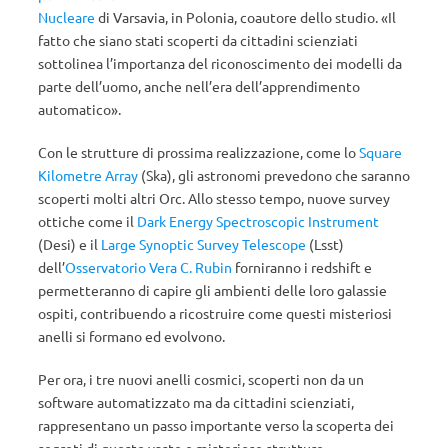
Nucleare
di Varsavia, in Polonia, coautore dello studio. «Il
fatto che siano stati scoperti da cittadini scienziati
sottolinea l’importanza del riconoscimento dei modelli da
parte dell’uomo, anche nell’era dell’apprendimento
automatico».
Con le strutture di prossima realizzazione, come lo
Square
Kilometre Array
(Ska), gli astronomi prevedono che saranno
scoperti molti altri Orc. Allo stesso tempo, nuove survey
ottiche come il
Dark Energy Spectroscopic Instrument
(Desi) e il
Large Synoptic Survey Telescope
(Lsst)
dell’
Osservatorio Vera C. Rubin
forniranno i redshift e
permetteranno di capire gli ambienti delle loro galassie
ospiti, contribuendo a ricostruire come questi misteriosi
anelli si formano ed evolvono.
Per ora, i tre nuovi anelli cosmici, scoperti non da un
software automatizzato ma da cittadini scienziati,
rappresentano un passo importante verso la scoperta dei
segreti di queste vaste e misteriose strutture.