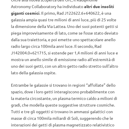
Astronomy Collaboratory ha individuato
altri due insoliti
giganti cosmici
. Il primo, Rad J122622.6+640622, è una
galassia ampia quasi tre milioni di anni luce, più di 25 volte
la dimensione della Via Lattea. Uno dei suoi potenti getti si
piega improvvisamente di lato, come se fosse stato deviato
dalla sua traiettoria, e poi emette uno spettacolare anello
radio largo circa 100mila anni luce. Il secondo, Rad
J142004.0+621715, si estende per 1,4 milioni di anni luce e
mostra un anello simile di emissione radio all’estremità di
uno dei suoi getti, con un altro getto radio stretto sull’altro
lato della galassia ospite.
Entrambe le galassie si trovano in regioni “affollate” dello
spazio, dove i loro getti interagiscono probabilmente con
la materia circostante, un plasma termico caldo a milioni di
gradi, che modella queste suggestive strutture cosmiche.
Tutti e tre gli oggetti si trovano in ammassi galattici con
masse di circa 100mila miliardi di Soli, suggerendo che le
interazioni dei getti di plasma magnetizzato relativistico