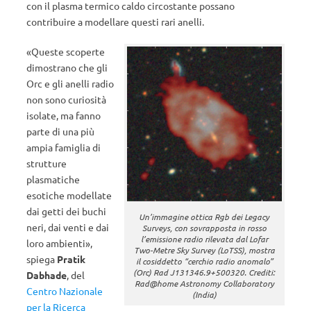
con il plasma termico caldo circostante possano
contribuire a modellare questi rari anelli.
«Queste scoperte
dimostrano che gli
Orc e gli anelli radio
non sono curiosità
isolate, ma fanno
parte di una più
ampia famiglia di
strutture
plasmatiche
esotiche modellate
dai getti dei buchi
Un’immagine ottica Rgb dei Legacy
neri, dai venti e dai
Surveys, con sovrapposta in rosso
l’emissione radio rilevata dal Lofar
loro ambienti»,
Two-Metre Sky Survey (LoTSS), mostra
spiega
Pratik
il cosiddetto “cerchio radio anomalo”
(Orc) Rad J131346.9+500320. Crediti:
Dabhade
, del
Rad@home Astronomy Collaboratory
Centro Nazionale
(India)
per la Ricerca