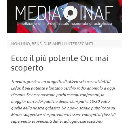
Il notiziario online dell’Istituto nazionale di astrofisica
Vai al contenuto
NON UNO, BENSÌ DUE ANELLI INTERSECANTI
Ecco il più potente Orc mai
scoperto
Trovato, grazie a un progetto di citizen science e ai dati di
Lofar, il più potente e lontano cerchio radio anomalo a oggi
rilevato. Se ne conoscono pochi esempi confermati, la
maggior parte dei quali ha dimensioni pari a 10-20 volte
quelle della nostra galassia. Un nuovo studio pubblicato su
Mnras suggerisce che potrebbero essere collegati ai flussi di
supervento provenienti dalle radiogalassie ospitanti