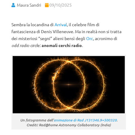
Maura Sandri
09/10/2025
Sembra la locandina di
Arrival
, il celebre film di
fantascienza di Denis Villeneuve. Ma in realtà non si tratta
dei misteriosi “segni” alieni bensì degli
Orc
, acronimo di
odd radio circl
e:
anomali cerchi radio
.
Un fotogramma dell’
animazione di Rad J131346.9+500320
.
Crediti: Rad@home Astronomy Collaboratory (India)