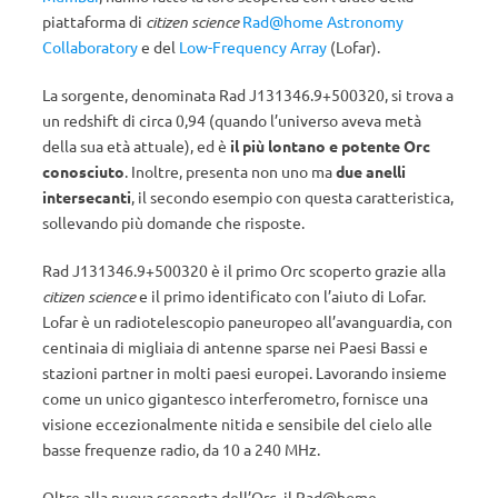
piattaforma di
citizen science
Rad@home Astronomy
Collaboratory
e del
Low-Frequency Array
(Lofar).
La sorgente, denominata Rad J131346.9+500320, si trova a
un redshift di circa 0,94 (quando l’universo aveva metà
della sua età attuale), ed è
il più lontano e potente Orc
conosciuto
. Inoltre, presenta non uno ma
due anelli
intersecanti
, il secondo esempio con questa caratteristica,
sollevando più domande che risposte.
Rad J131346.9+500320 è il primo Orc scoperto grazie alla
citizen science
e il primo identificato con l’aiuto di Lofar.
Lofar è un radiotelescopio paneuropeo all’avanguardia, con
centinaia di migliaia di antenne sparse nei Paesi Bassi e
stazioni partner in molti paesi europei. Lavorando insieme
come un unico gigantesco interferometro, fornisce una
visione eccezionalmente nitida e sensibile del cielo alle
basse frequenze radio, da 10 a 240 MHz.
Oltre alla nuova scoperta dell’Orc, il Rad@home