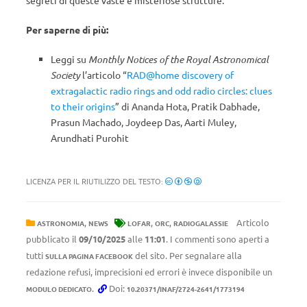
Per saperne di più:
Leggi su
Monthly Notices of the Royal Astronomical
Society
l’articolo “
RAD@home discovery of
extragalactic radio rings and odd radio circles: clues
to their origins
” di Ananda Hota, Pratik Dabhade,
Prasun Machado, Joydeep Das, Aarti Muley,
Arundhati Purohit
LICENZA PER IL RIUTILIZZO DEL TESTO:
,
,
,
Articolo
ASTRONOMIA
NEWS
LOFAR
ORC
RADIOGALASSIE
pubblicato il
09/10/2025
alle
11:01
. I commenti sono aperti a
tutti
del sito. Per segnalare alla
SULLA PAGINA FACEBOOK
redazione refusi, imprecisioni ed errori è invece disponibile un
.
Doi:
MODULO DEDICATO
10.20371/INAF/2724-2641/1773194