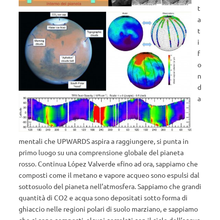
t
a
t
i
f
o
n
d
a
mentali che UPWARDS aspira a raggiungere, si punta in
primo luogo su una comprensione globale del pianeta
rosso. Continua López Valverde «fino ad ora, sappiamo che
composti come il metano e vapore acqueo sono espulsi dal
sottosuolo del pianeta nell’atmosfera. Sappiamo che grandi
quantità di CO2 e acqua sono depositati sotto forma di
ghiaccio nelle regioni polari di suolo marziano, e sappiamo
che ci sono composti, alcuni correlati con il ciclo dell’acqua