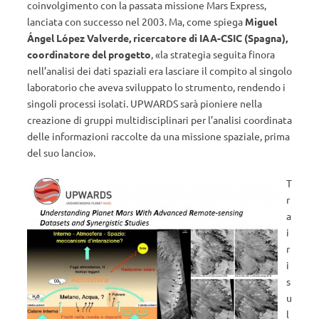
coinvolgimento con la passata missione Mars Express,
lanciata con successo nel 2003. Ma, come spiega
Miguel
Ángel López Valverde, ricercatore di IAA-CSIC (Spagna),
coordinatore del progetto
, «la strategia seguita finora
nell’analisi dei dati spaziali era lasciare il compito al singolo
laboratorio che aveva sviluppato lo strumento, rendendo i
singoli processi isolati. UPWARDS sarà pioniere nella
creazione di gruppi multidisciplinari per l’analisi coordinata
delle informazioni raccolte da una missione spaziale, prima
del suo lancio».
T
r
a
i
r
i
s
u
l