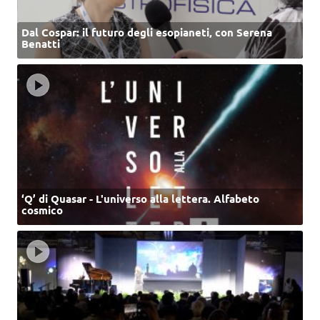
Dal Cospar: il futuro degli esopianeti, con Serena
Benatti
‘Q’ di Quasar - L'universo alla lettera. Alfabeto
cosmico