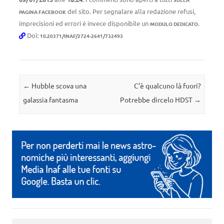
del sito. Per segnalare alla redazione refusi,
PAGINA FACEBOOK
imprecisioni ed errori è invece disponibile un
.
MODULO DEDICATO
Doi:
10.20371/INAF/2724-2641/732493
Navigazione articolo
←
Hubble scova una
C’è qualcuno là fuori?
galassia fantasma
Potrebbe dircelo HDST
→