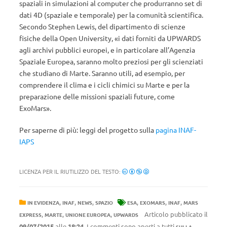
spaziali in simulazioni al computer che produrranno set di
dati 4D (spaziale e temporale) per la comunità scientifica.
Secondo Stephen Lewis, del dipartimento di scienze
fisiche della Open University, «i dati forniti da UPWARDS
agli archivi pubblici europei, e in particolare all’Agenzia
Spaziale Europea, saranno molto preziosi per gli scienziati
che studiano di Marte. Saranno utili, ad esempio, per
comprendere il clima e i cicli chimici su Marte e per la
preparazione delle missioni spaziali future, come
ExoMars».
Per saperne di più: leggi del progetto sulla
pagina INAF-
IAPS
LICENZA PER IL RIUTILIZZO DEL TESTO:
,
,
,
,
,
,
IN EVIDENZA
INAF
NEWS
SPAZIO
ESA
EXOMARS
INAF
MARS
,
,
,
Articolo pubblicato il
EXPRESS
MARTE
UNIONE EUROPEA
UPWARDS
09/07/2015
alle
18:24
. I commenti sono aperti a tutti
SULLA