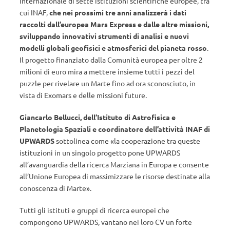
internazionale di sette istituzioni scientifiche europee, tra
cui INAF,
che nei prossimi tre anni analizzerà i dati
raccolti dall’europea Mars Express e dalle altre missioni,
sviluppando innovativi strumenti di analisi e nuovi
modelli globali geofisici e atmosferici del pianeta rosso
.
Il progetto finanziato dalla Comunità europea per oltre 2
milioni di euro mira a mettere insieme tutti i pezzi del
puzzle per rivelare un Marte fino ad ora sconosciuto, in
vista di Exomars e delle missioni future.
Giancarlo Bellucci, dell’Istituto di Astrofisica e
Planetologia Spaziali e coordinatore dell’attività INAF di
UPWARDS
sottolinea come «la cooperazione tra queste
istituzioni in un singolo progetto pone UPWARDS
all’avanguardia della ricerca Marziana in Europa e consente
all’Unione Europea di massimizzare le risorse destinate alla
conoscenza di Marte».
Tutti gli istituti e gruppi di ricerca europei che
compongono UPWARDS, vantano nei loro CV un forte