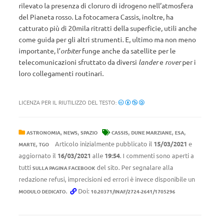
rilevato la presenza di cloruro di idrogeno nell’atmosfera
del Pianeta rosso. La fotocamera Cassis, inoltre, ha
catturato più di 20mila ritratti della superficie, utili anche
come guida per gli altri strumenti. E, ultimo ma non meno
importante, l’
orbiter
funge anche da satellite per le
telecomunicazioni sfruttato da diversi
lander
e
rover
per i
loro collegamenti routinari.
LICENZA PER IL RIUTILIZZO DEL TESTO:
,
,
,
,
,
ASTRONOMIA
NEWS
SPAZIO
CASSIS
DUNE MARZIANE
ESA
,
Articolo inizialmente pubblicato il
15/03/2021
e
MARTE
TGO
aggiornato il
16/03/2021
alle
19:54
. I commenti sono aperti a
tutti
del sito. Per segnalare alla
SULLA PAGINA FACEBOOK
redazione refusi, imprecisioni ed errori è invece disponibile un
.
Doi:
MODULO DEDICATO
10.20371/INAF/2724-2641/1705296