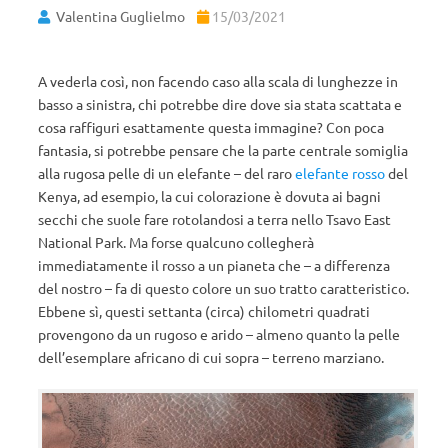
Valentina Guglielmo
15/03/2021
A vederla così, non facendo caso alla scala di lunghezze in
basso a sinistra, chi potrebbe dire dove sia stata scattata e
cosa raffiguri esattamente questa immagine? Con poca
fantasia, si potrebbe pensare che la parte centrale somiglia
alla rugosa pelle di un elefante – del raro
elefante rosso
del
Kenya, ad esempio, la cui colorazione è dovuta ai bagni
secchi che suole fare rotolandosi a terra nello Tsavo East
National Park. Ma forse qualcuno collegherà
immediatamente il rosso a un pianeta che – a differenza
del nostro – fa di questo colore un suo tratto caratteristico.
Ebbene sì, questi settanta (circa) chilometri quadrati
provengono da un rugoso e arido – almeno quanto la pelle
dell’esemplare africano di cui sopra – terreno marziano.