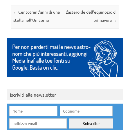
Navigazione articolo
←
Centotrent’anni di una
L’asteroide dell’equinozio di
stella nell’Unicorno
primavera
→
Iscriviti alla newsletter