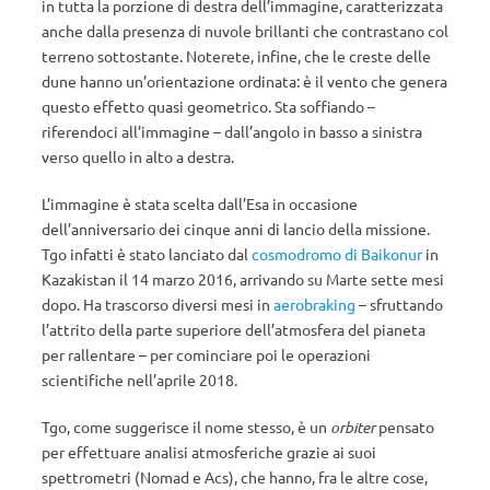
in tutta la porzione di destra dell’immagine, caratterizzata
anche dalla presenza di nuvole brillanti che contrastano col
terreno sottostante. Noterete, infine, che le creste delle
dune hanno un’orientazione ordinata: è il vento che genera
questo effetto quasi geometrico. Sta soffiando –
riferendoci all’immagine – dall’angolo in basso a sinistra
verso quello in alto a destra.
L’immagine è stata scelta dall’Esa in occasione
dell’anniversario dei cinque anni di lancio della missione.
Tgo infatti è stato lanciato dal
cosmodromo di Baikonur
in
Kazakistan il 14 marzo 2016, arrivando su Marte sette mesi
dopo. Ha trascorso diversi mesi in
aerobraking
– sfruttando
l’attrito della parte superiore dell’atmosfera del pianeta
per rallentare – per cominciare poi le operazioni
scientifiche nell’aprile 2018.
Tgo, come suggerisce il nome stesso, è un
orbiter
pensato
per effettuare analisi atmosferiche grazie ai suoi
spettrometri (Nomad e Acs), che hanno, fra le altre cose,