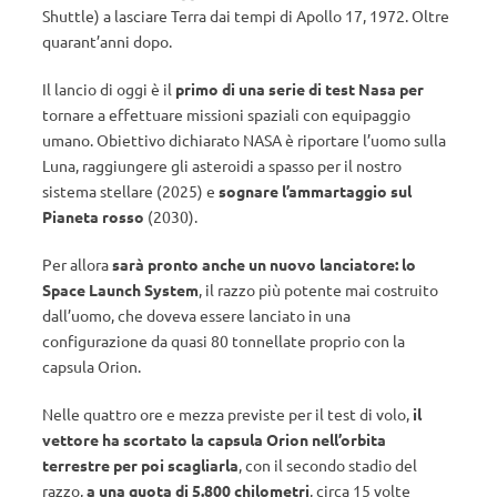
Shuttle) a lasciare Terra dai tempi di Apollo 17, 1972. Oltre
quarant’anni dopo.
Il lancio di oggi è il
primo di una serie di test Nasa
per
tornare a effettuare missioni spaziali con equipaggio
umano. Obiettivo dichiarato NASA è riportare l’uomo sulla
Luna, raggiungere gli asteroidi a spasso per il nostro
sistema stellare (2025) e
sognare l’ammartaggio sul
Pianeta rosso
(2030).
Per allora
sarà pronto anche un nuovo lanciatore: lo
Space Launch System
, il razzo più potente mai costruito
dall’uomo, che doveva essere lanciato in una
configurazione da quasi 80 tonnellate proprio con la
capsula Orion.
Nelle quattro ore e mezza previste per il test di volo,
il
vettore ha scortato la capsula Orion nell’orbita
terrestre per poi scagliarla
, con il secondo stadio del
razzo,
a una quota di 5.800 chilometri
, circa 15 volte