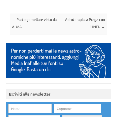
Navigazione articolo
←
Parto gemellare visto da
Adroterapia: a Praga con
ALMA
l’INFN
→
Iscriviti alla newsletter