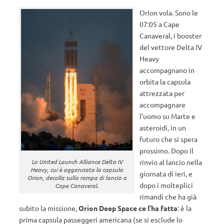
Orion vola. Sono le
07:05 a Cape
Canaveral, i booster
del vettore Delta IV
Heavy
accompagnano in
orbita la capsula
attrezzata per
accompagnare
l’uomo su Marte e
asteroidi, in un
futuro che si spera
prossimo. Dopo il
rinvio al lancio nella
Lo United Launch Alliance Delta IV
Heavy, cui è agganciata la capsula
giornata di ieri, e
Orion, decolla sulla rampa di lancio a
dopo i molteplici
Cape Canaveral.
rimandi che ha già
subito la missione,
Orion Deep Space ce l’ha fatta
: è la
prima capsula passeggeri americana (se si esclude lo