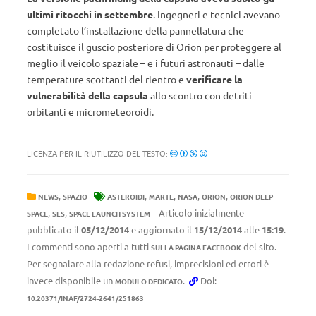
ultimi ritocchi in settembre
. Ingegneri e tecnici avevano
completato l’installazione della pannellatura che
costituisce il guscio posteriore di Orion per proteggere al
meglio il veicolo spaziale – e i futuri astronauti – dalle
temperature scottanti del rientro e
verificare la
vulnerabilità della capsula
allo scontro con detriti
orbitanti e micrometeoroidi.
LICENZA PER IL RIUTILIZZO DEL TESTO:
,
,
,
,
,
NEWS
SPAZIO
ASTEROIDI
MARTE
NASA
ORION
ORION DEEP
,
,
Articolo inizialmente
SPACE
SLS
SPACE LAUNCH SYSTEM
pubblicato il
05/12/2014
e aggiornato il
15/12/2014
alle
15:19
.
I commenti sono aperti a tutti
del sito.
SULLA PAGINA FACEBOOK
Per segnalare alla redazione refusi, imprecisioni ed errori è
invece disponibile un
.
Doi:
MODULO DEDICATO
10.20371/INAF/2724-2641/251863