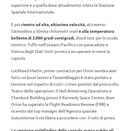
superiore e a quella dove attualmente orbita la Stazione
Spaziale Internazionale.
E poi
rientro ad alta, altissima velocità
, attraverso
l’atmosfera a 30mila chilometri orari
e alla temperatura
bollente di 2.000 gradi centigradi
, shock test per lo scudo
termico. Tuffo nell’oceano Pacifico con paracadute e
Marina degli Stati Uniti pronta a recuperare in mare la
capsula.
Lockheed Martin, prime contractor per Orion sembra aver
fatto un buon lavoro e l’assemblaggio è stato portato a
termine nel rispetto di tutti i criteri previsti dal protocollo.
Teatro delle operazioni: il Neil Armstrong Operations e
Checkout Building presso il Kennedy Space Center, dove
Orion ha superato la Flight Readiness Review (FRR) e
ricevuto dai top manager dell’Agenzia spaziale
statunitense il via libera a procedere con il volo di prova.
La versione pathfinding della capsula aveva subito gli