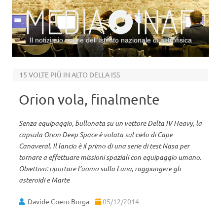
Il notiziario online dell’Istituto nazionale di astrofisica
Vai al contenuto
15 VOLTE PIÙ IN ALTO DELLA ISS
Orion vola, finalmente
Senza equipaggio, bullonata su un vettore Delta IV Heavy, la
capsula Orion Deep Space è volata sul cielo di Cape
Canaveral. Il lancio è il primo di una serie di test Nasa per
tornare a effettuare missioni spaziali con equipaggio umano.
Obiettivo: riportare l’uomo sulla Luna, raggiungere gli
asteroidi e Marte
Davide Coero Borga
05/12/2014