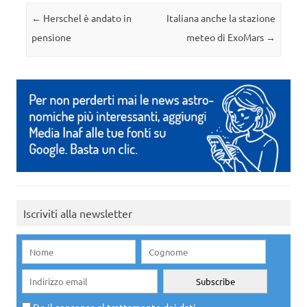
Navigazione articolo
←
Herschel è andato in
Italiana anche la stazione
pensione
meteo di ExoMars
→
Iscriviti alla newsletter
Do il consenso al trattamento dei dati