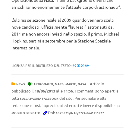
arricchiranno enormemente l’attuale corpo di astronauti”.
L’ultima selezione risale al 2009 quando vennero scelti
nove candidati, ufficialmente “laureati” astronauti dal
2011 ma non ancora inviati nello spazio. Il primo, Michael
Hopkins, partirà a settembre per la Stazione Spaziale
Internazionale.
LICENZA PER IL RIUTILIZZO DEL TESTO:
,
,
,
Articolo
NEWS
ASTRONAUTI
MARS
MARTE
NASA
pubblicato il
18/06/2013
alle
11:56
. I commenti sono aperti a
tutti
del sito. Per segnalare alla
SULLA PAGINA FACEBOOK
redazione refusi, imprecisioni ed errori è invece disponibile un
.
Doi:
MODULO DEDICATO
10.20371/INAF/2724-2641/36277