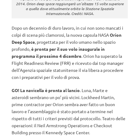
2014. Orion deep space raggiungerà un’altezza 15 volte superiore
a quella dove attualmente orbita la Stazione Spaziale
Internazionale. Crediti: NASA.
Dopo un decennio di duro lavoro, in cui non sono mancati i
colpi di scena più clamorosi, la nuova capsula NASA
Orion
Deep Space
, progettata per il volo umano nello spazio
profondo,
è pronta per il suo volo inaugurale in
programma il prossimo 4 dicembre
. Orion ha superato la
Flight Readiness Review (FRR) e ricevuto dai top manager
dell’Agenzia spaziale statunitense il via libera a procedere
con i preparativi per il volo di prova.
GO! La navicella è pronta al lancio
. Luna, Marte e
asteroidi sembrano un po’ più vicini. Lockheed Martin,
prime contractor per Orion sembra aver fatto un buon
lavoro e l’assemblaggio è stato portato a termine nel
rispetto di tutti i criteri previsti dal protocollo. Teatro delle
operazioni: il Neil Armstrong Operations e Checkout
Building presso il Kennedy Space Center.