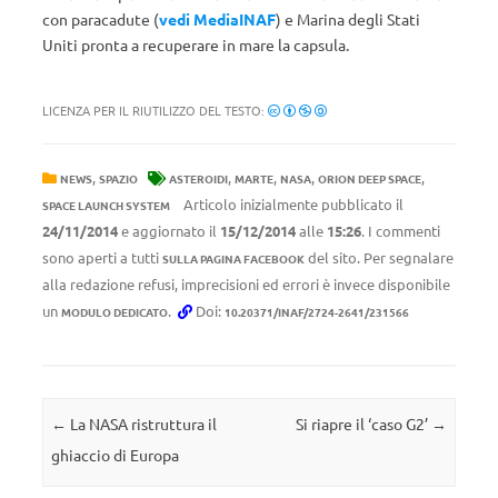
con paracadute (
vedi MediaINAF
) e Marina degli Stati
Uniti pronta a recuperare in mare la capsula.
LICENZA PER IL RIUTILIZZO DEL TESTO:
,
,
,
,
,
NEWS
SPAZIO
ASTEROIDI
MARTE
NASA
ORION DEEP SPACE
Articolo inizialmente pubblicato il
SPACE LAUNCH SYSTEM
24/11/2014
e aggiornato il
15/12/2014
alle
15:26
. I commenti
sono aperti a tutti
del sito. Per segnalare
SULLA PAGINA FACEBOOK
alla redazione refusi, imprecisioni ed errori è invece disponibile
un
.
Doi:
MODULO DEDICATO
10.20371/INAF/2724-2641/231566
Navigazione articolo
←
La NASA ristruttura il
Si riapre il ‘caso G2’
→
ghiaccio di Europa