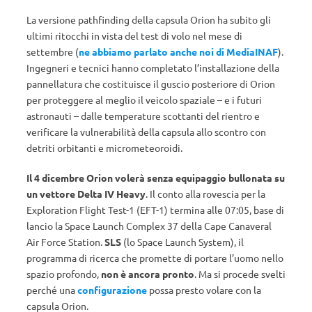
La versione pathfinding della capsula Orion ha subito gli
ultimi ritocchi in vista del test di volo nel mese di
settembre (
ne abbiamo parlato anche noi di MediaINAF
).
Ingegneri e tecnici hanno completato l’installazione della
pannellatura che costituisce il guscio posteriore di Orion
per proteggere al meglio il veicolo spaziale – e i futuri
astronauti – dalle temperature scottanti del rientro e
verificare la vulnerabilità della capsula allo scontro con
detriti orbitanti e micrometeoroidi.
Il 4 dicembre Orion volerà senza equipaggio bullonata su
un vettore Delta IV Heavy
. Il conto alla rovescia per la
Exploration Flight Test-1 (EFT-1) termina alle 07:05, base di
lancio la Space Launch Complex 37 della Cape Canaveral
Air Force Station.
SLS
(lo Space Launch System), il
programma di ricerca che promette di portare l’uomo nello
spazio profondo,
non è ancora pronto
. Ma si procede svelti
perché una
configurazione
possa presto volare con la
capsula Orion.