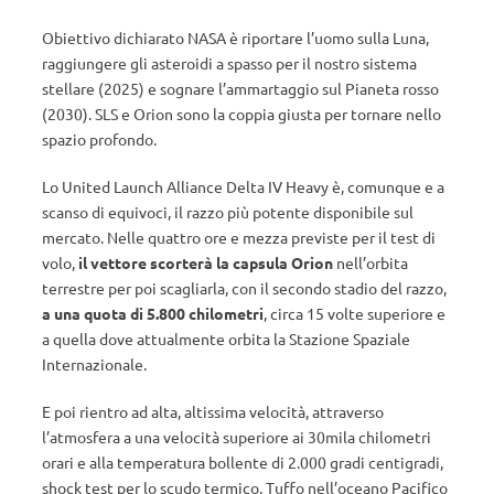
Obiettivo dichiarato NASA è riportare l’uomo sulla Luna,
raggiungere gli asteroidi a spasso per il nostro sistema
stellare (2025) e sognare l’ammartaggio sul Pianeta rosso
(2030). SLS e Orion sono la coppia giusta per tornare nello
spazio profondo.
Lo United Launch Alliance Delta IV Heavy è, comunque e a
scanso di equivoci, il razzo più potente disponibile sul
mercato. Nelle quattro ore e mezza previste per il test di
volo,
il vettore scorterà la capsula Orion
nell’orbita
terrestre per poi scagliarla, con il secondo stadio del razzo,
a una quota di 5.800 chilometri
, circa 15 volte superiore e
a quella dove attualmente orbita la Stazione Spaziale
Internazionale.
E poi rientro ad alta, altissima velocità, attraverso
l’atmosfera a una velocità superiore ai 30mila chilometri
orari e alla temperatura bollente di 2.000 gradi centigradi,
shock test per lo scudo termico. Tuffo nell’oceano Pacifico