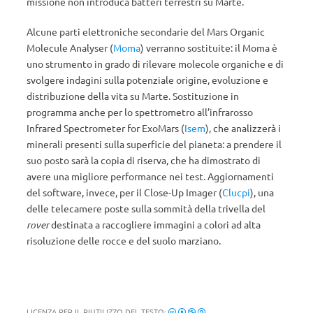
missione non introduca batteri terrestri su Marte.
Alcune parti elettroniche secondarie del Mars Organic
Molecule Analyser (
Moma
) verranno sostituite: il Moma è
uno strumento in grado di rilevare molecole organiche e di
svolgere indagini sulla potenziale origine, evoluzione e
distribuzione della vita su Marte. Sostituzione in
programma anche per lo spettrometro all’infrarosso
Infrared Spectrometer for ExoMars (
Isem
), che analizzerà i
minerali presenti sulla superficie del pianeta: a prendere il
suo posto sarà la copia di riserva, che ha dimostrato di
avere una migliore performance nei test. Aggiornamenti
del software, invece, per il Close-Up Imager (
Clucpi
), una
delle telecamere poste sulla sommità della trivella del
rover
destinata a raccogliere immagini a colori ad alta
risoluzione delle rocce e del suolo marziano.
LICENZA PER IL RIUTILIZZO DEL TESTO: