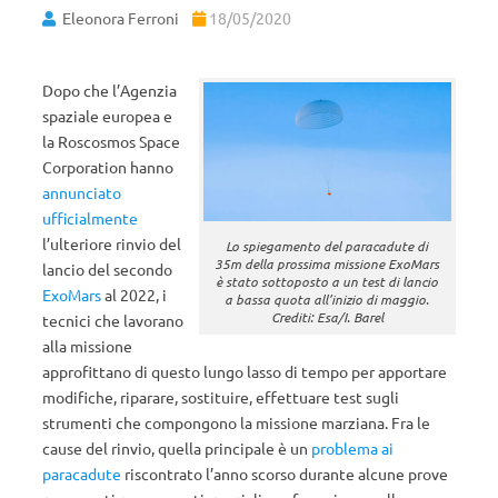
Eleonora Ferroni
18/05/2020
Dopo che l’Agenzia
spaziale europea e
la Roscosmos Space
Corporation hanno
annunciato
ufficialmente
l’ulteriore rinvio del
Lo spiegamento del paracadute di
35m della prossima missione ExoMars
lancio del secondo
è stato sottoposto a un test di lancio
ExoMars
al 2022, i
a bassa quota all’inizio di maggio.
Crediti: Esa/I. Barel
tecnici che lavorano
alla missione
approfittano di questo lungo lasso di tempo per apportare
modifiche, riparare, sostituire, effettuare test sugli
strumenti che compongono la missione marziana. Fra le
cause del rinvio, quella principale è un
problema ai
paracadute
riscontrato l’anno scorso durante alcune prove