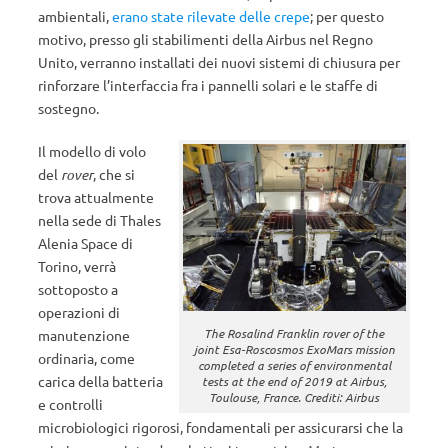
ambientali,
erano state rilevate delle crepe
; per questo
motivo, presso gli stabilimenti della Airbus nel Regno
Unito, verranno installati dei nuovi sistemi di chiusura per
rinforzare l’interfaccia fra i pannelli solari e le staffe di
sostegno.
Il modello di volo
del
rover
, che si
trova attualmente
nella sede di Thales
Alenia Space di
Torino, verrà
sottoposto a
operazioni di
The Rosalind Franklin rover of the
manutenzione
joint Esa-Roscosmos ExoMars mission
ordinaria, come
completed a series of environmental
carica della batteria
tests at the end of 2019 at Airbus,
Toulouse, France. Crediti: Airbus
e controlli
microbiologici rigorosi, fondamentali per assicurarsi che la