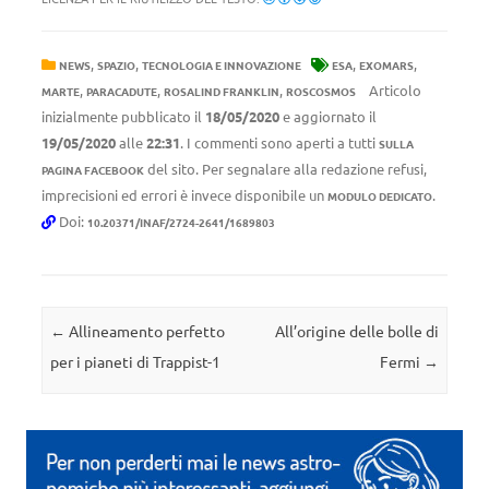
,
,
,
,
NEWS
SPAZIO
TECNOLOGIA E INNOVAZIONE
ESA
EXOMARS
,
,
,
Articolo
MARTE
PARACADUTE
ROSALIND FRANKLIN
ROSCOSMOS
inizialmente pubblicato il
18/05/2020
e aggiornato il
19/05/2020
alle
22:31
. I commenti sono aperti a tutti
SULLA
del sito. Per segnalare alla redazione refusi,
PAGINA FACEBOOK
imprecisioni ed errori è invece disponibile un
.
MODULO DEDICATO
Doi:
10.20371/INAF/2724-2641/1689803
Navigazione articolo
←
Allineamento perfetto
All’origine delle bolle di
per i pianeti di Trappist-1
Fermi
→