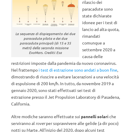
rilascio dei
paracadute sono
state dichiarate
idonee per i test di
lancio ad alta quota,
La sequenza di dispiegamento dei due
rimandati
paracadute pilota e dei due
comunque a
paracadute principali (di 15 e 35
metri) della seconda missione
settembre 2020 a
ExoMars. Crediti: Esa
causa delle
restrizioni imposte dalla pandemia da nuovo coronavirus.
Nel frattempo
i test di estrazione sono andati a buon fine
,
dimostrando di riuscire a evitare lacerazioni a una velocità
di espulsione di 200 km/h. In tutto, da novembre 2019 a
gennaio 2020, sono stati effettuati sei test di
estrazione presso il Jet Propulsion Laboratory di Pasadena,
California.
Altre modiche saranno effettuate sui
pannelli solari
che
serviranno al
rover
per sopravvivere alle gelide (a dir poco)
notti su Marte. All’inizio del 2020, dopo alcuni test