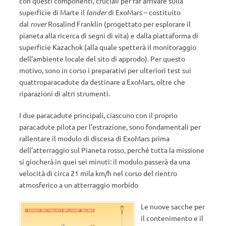
con questi componenti, cruciali per far arrivare sulla
superficie di Marte il
lander
di ExoMars – costituito
dal
rover
Rosalind Franklin (progettato per esplorare il
pianeta alla ricerca di segni di vita) e dalla piattaforma di
superficie Kazachok (alla quale spetterà il monitoraggio
dell’ambiente locale del sito di approdo). Per questo
motivo, sono in corso i preparativi per ulteriori test sui
quattroparacadute da destinare a ExoMars, oltre che
riparazioni di altri strumenti.
I due paracadute principali, ciascuno con il proprio
paracadute pilota per l’estrazione, sono fondamentali per
rallentare il modulo di discesa di ExoMars prima
dell’atterraggio sul Pianeta rosso, perché tutta la missione
si giocherà in quei sei minuti: il modulo passerà da una
velocità di circa 21 mila km/h nel corso del rientro
atmosferico a un atterraggio morbido
Le nuove sacche per
il contenimento e il