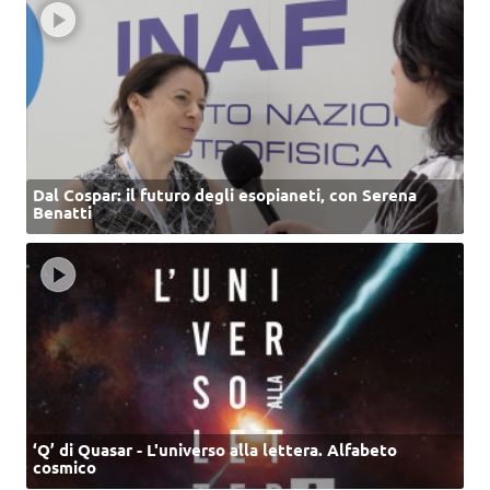
Dal Cospar: il futuro degli esopianeti, con Serena
Benatti
‘Q’ di Quasar - L'universo alla lettera. Alfabeto
cosmico