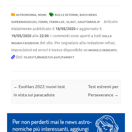
,
,
ASTRONOMIA
NEWS
BOLLE DI FERMI
BUCO NERO
,
,
,
,
Articolo
SUPERMASSICCIO
FERMI
FERMI-LAT
GLAST
SAGITTARIUS A*
inizialmente pubblicato il
18/05/2020
e aggiornato il
19/05/2020
alle
22:30
. I commenti sono aperti a tutti
SULLA
del sito. Per segnalare alla redazione refusi,
PAGINA FACEBOOK
imprecisioni ed errori è invece disponibile un
.
MODULO DEDICATO
Doi:
10.20371/INAF/2724-2641/1689817
Navigazione articolo
←
ExoMars 2022: nuovi test
Test estremi per
in vista sui paracadute
Perseverance
→