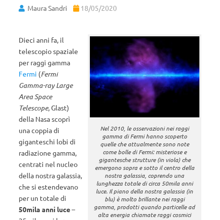
Maura Sandri
18/05/2020
Dieci anni fa, il
telescopio spaziale
per raggi gamma
Fermi
(
Fermi
Gamma-ray Large
Area Space
Telescope
, Glast)
della Nasa scoprì
Nel 2010, le osservazioni nei raggi
una coppia di
gamma di Fermi hanno scoperto
giganteschi lobi di
quelle che attualmente sono note
come bolle di Fermi: misteriose e
radiazione gamma,
gigantesche strutture (in viola) che
centrati nel nucleo
emergono sopra e sotto il centro della
della nostra galassia,
nostra galassia, coprendo una
lunghezza totale di circa 50mila anni
che si estendevano
luce. Il piano della nostra galassia (in
per un totale di
blu) è molto brillante nei raggi
gamma, prodotti quando particelle ad
50mila anni luce
–
alta energia chiamate raggi cosmici