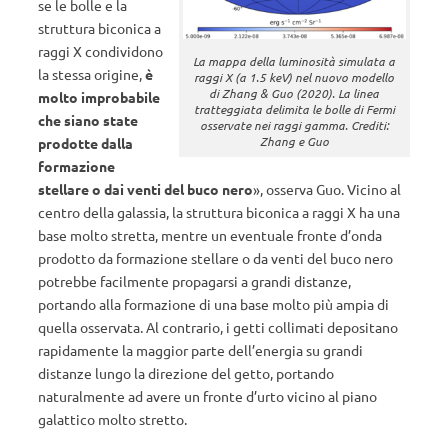
se le bolle e la
struttura biconica a
raggi X condividono
La mappa della luminosità simulata a
la stessa origine,
è
raggi X (a 1.5 keV) nel nuovo modello
di Zhang & Guo (2020). La linea
molto improbabile
tratteggiata delimita le bolle di Fermi
che siano state
osservate nei raggi gamma. Crediti:
Zhang e Guo
prodotte dalla
formazione
stellare o dai venti del buco nero
», osserva Guo. Vicino al
centro della galassia, la struttura biconica a raggi X ha una
base molto stretta, mentre un eventuale fronte d’onda
prodotto da formazione stellare o da venti del buco nero
potrebbe facilmente propagarsi a grandi distanze,
portando alla formazione di una base molto più ampia di
quella osservata. Al contrario, i getti collimati depositano
rapidamente la maggior parte dell’energia su grandi
distanze lungo la direzione del getto, portando
naturalmente ad avere un fronte d’urto vicino al piano
galattico molto stretto.