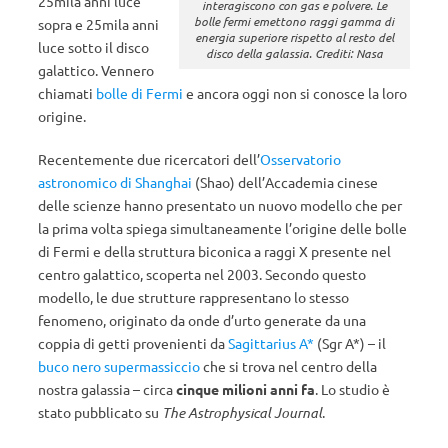
25mila anni luce
interagiscono con gas e polvere. Le
bolle fermi emettono raggi gamma di
sopra e 25mila anni
energia superiore rispetto al resto del
luce sotto il disco
disco della galassia. Crediti: Nasa
galattico. Vennero
chiamati
bolle di Fermi
e ancora oggi non si conosce la loro
origine.
Recentemente due ricercatori dell’
Osservatorio
astronomico di Shanghai
(Shao) dell’Accademia cinese
delle scienze hanno presentato un nuovo modello che per
la prima volta spiega simultaneamente l’origine delle bolle
di Fermi e della struttura biconica a raggi X presente nel
centro galattico, scoperta nel 2003. Secondo questo
modello, le due strutture rappresentano lo stesso
fenomeno, originato da onde d’urto generate da una
coppia di getti provenienti da
Sagittarius A*
(Sgr A*) – il
buco nero supermassiccio
che si trova nel centro della
nostra galassia – circa
cinque milioni anni fa
. Lo studio è
stato pubblicato su
The Astrophysical Journal
.