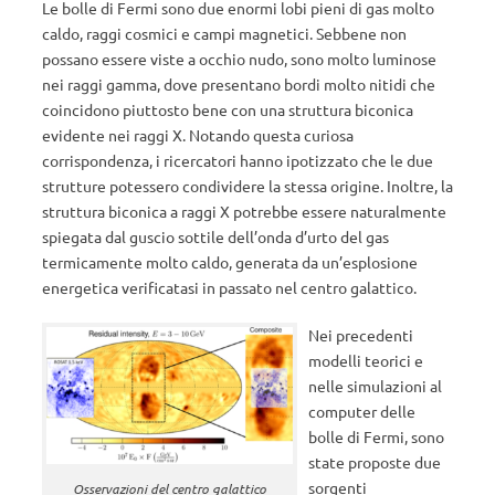
Le bolle di Fermi sono due enormi lobi pieni di gas molto
caldo, raggi cosmici e campi magnetici. Sebbene non
possano essere viste a occhio nudo, sono molto luminose
nei raggi gamma, dove presentano bordi molto nitidi che
coincidono piuttosto bene con una struttura biconica
evidente nei raggi X. Notando questa curiosa
corrispondenza, i ricercatori hanno ipotizzato che le due
strutture potessero condividere la stessa origine. Inoltre, la
struttura biconica a raggi X potrebbe essere naturalmente
spiegata dal guscio sottile dell’onda d’urto del gas
termicamente molto caldo, generata da un’esplosione
energetica verificatasi in passato nel centro galattico.
Nei precedenti
modelli teorici e
nelle simulazioni al
computer delle
bolle di Fermi, sono
state proposte due
sorgenti
Osservazioni del centro galattico