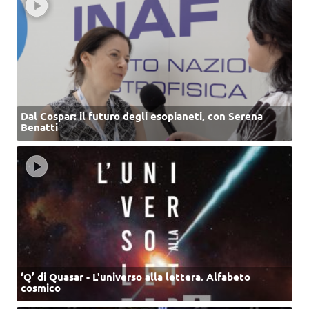
Dal Cospar: il futuro degli esopianeti, con Serena
Benatti
‘Q’ di Quasar - L'universo alla lettera. Alfabeto
cosmico