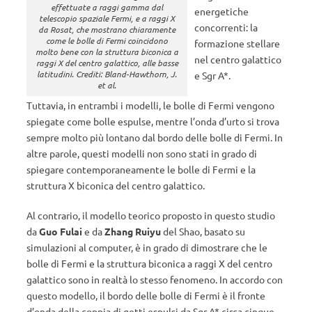
effettuate a raggi gamma dal
energetiche
telescopio spaziale Fermi, e a raggi X
concorrenti: la
da Rosat, che mostrano chiaramente
come le bolle di Fermi coincidono
formazione stellare
molto bene con la struttura biconica a
nel centro galattico
raggi X del centro galattico, alle basse
latitudini. Crediti: Bland-Hawthorn, J.
e Sgr A*.
et al.
Tuttavia, in entrambi i modelli, le bolle di Fermi vengono
spiegate come bolle espulse, mentre l’onda d’urto si trova
sempre molto più lontano dal bordo delle bolle di Fermi. In
altre parole, questi modelli non sono stati in grado di
spiegare contemporaneamente le bolle di Fermi e la
struttura X biconica del centro galattico.
Al contrario, il modello teorico proposto in questo studio
da
Guo Fulai
e da
Zhang Ruiyu
del Shao, basato su
simulazioni al computer, è in grado di dimostrare che le
bolle di Fermi e la struttura biconica a raggi X del centro
galattico sono in realtà lo stesso fenomeno. In accordo con
questo modello, il bordo delle bolle di Fermi è il fronte
d’onda della coppia di getti espulsi da Sgr A* circa cinque