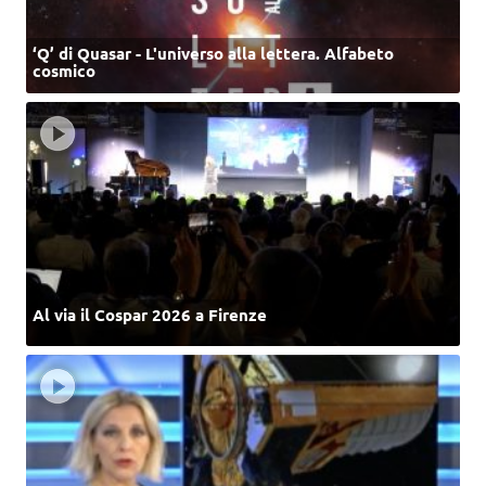
‘Q’ di Quasar - L'universo alla lettera. Alfabeto
cosmico
Al via il Cospar 2026 a Firenze