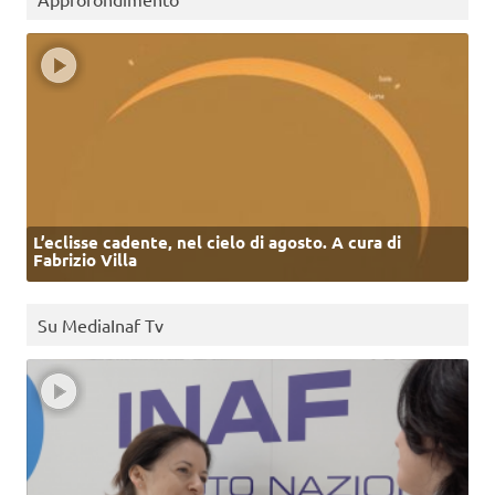
L’eclisse cadente, nel cielo di agosto. A cura di
Fabrizio Villa
Su MediaInaf Tv