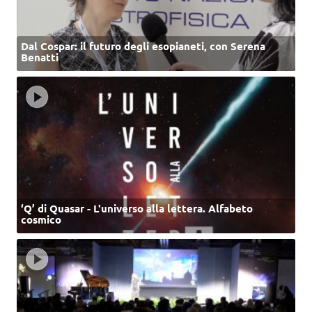
Dal Cospar: il futuro degli esopianeti, con Serena
Benatti
‘Q’ di Quasar - L'universo alla lettera. Alfabeto
cosmico