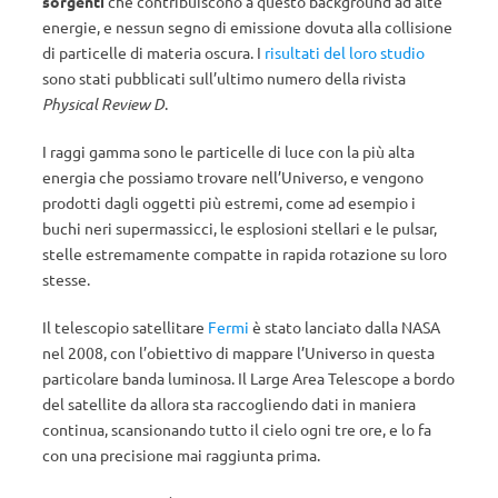
sorgenti
che contribuiscono a questo background ad alte
energie, e nessun segno di emissione dovuta alla collisione
di particelle di materia oscura. I
risultati del loro studio
sono stati pubblicati sull’ultimo numero della rivista
Physical Review D
.
I raggi gamma sono le particelle di luce con la più alta
energia che possiamo trovare nell’Universo, e vengono
prodotti dagli oggetti più estremi, come ad esempio i
buchi neri supermassicci, le esplosioni stellari e le pulsar,
stelle estremamente compatte in rapida rotazione su loro
stesse.
Il telescopio satellitare
Fermi
è stato lanciato dalla NASA
nel 2008, con l’obiettivo di mappare l’Universo in questa
particolare banda luminosa. Il Large Area Telescope a bordo
del satellite da allora sta raccogliendo dati in maniera
continua, scansionando tutto il cielo ogni tre ore, e lo fa
con una precisione mai raggiunta prima.