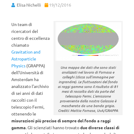
Elisa Nichelli
19/12/2016
Un team di
ricercatori del
centro di eccellenza
chiamato
Gravitation and
Astroparticle
Physics
(GRAPPA)
Una mappa dei dati che sono stati
analizzati nel lavoro di Fornasa e
dell’Università di
colleghi (clicca sull’immagine per
Amsterdam ha
ingrandire). Le fluttuazioni del fondo
analizzato l’archivio
ai raggi gamma sono il risultato di 81
mesi di raccolta dati da parte del
di sei anni di dati
telescopio Fermi. L’emissione
raccolti con il
proveniente dalla nostra Galassia è
mascherata da una banda grigia.
telescopio Fermi,
Crediti: Mattia Fornasa, UvA/GRAPPA
ottenendo le
misurazioni più precise di sempre del fondo a raggi
gamma
. Gli scienziati hanno trovato
due diverse classi di