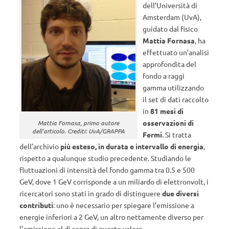
dell’Università di
Amsterdam (UvA),
guidato dal fisico
Mattia Fornasa
, ha
effettuato un’analisi
approfondita del
fondo a raggi
gamma utilizzando
il set di dati raccolto
in
81 mesi di
osservazioni di
Mattia Fornasa, primo autore
dell’articolo. Crediti: UvA/GRAPPA
Fermi
. Si tratta
dell’archivio
più esteso, in durata e intervallo di energia
,
rispetto a qualunque studio precedente. Studiando le
fluttuazioni di intensità del fondo gamma tra 0.5 e 500
GeV, dove 1 GeV corrisponde a un miliardo di elettronvolt, i
ricercatori sono stati in grado di distinguere
due diversi
contributi
: uno è necessario per spiegare l’emissione a
energie inferiori a 2 GeV, un altro nettamente diverso per
l’emissione al di sopra di questo valore.