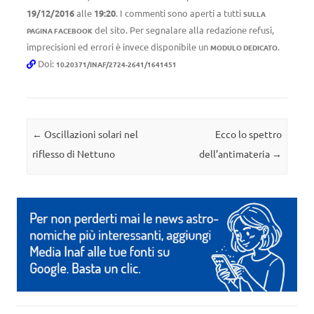
19/12/2016
alle
19:20
. I commenti sono aperti a tutti
SULLA
del sito. Per segnalare alla redazione refusi,
PAGINA FACEBOOK
imprecisioni ed errori è invece disponibile un
.
MODULO DEDICATO
Doi:
10.20371/INAF/2724-2641/1641451
Navigazione articolo
←
Oscillazioni solari nel
Ecco lo spettro
riflesso di Nettuno
dell’antimateria
→