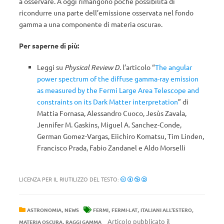
a osservare. A oggi rimangono poche possibilità di
ricondurre una parte dell’emissione osservata nel fondo
gamma a una componente di materia oscura».
Per saperne di più:
Leggi su
Physical Review D.
l’articolo “
The angular
power spectrum of the diffuse gamma-ray emission
as measured by the Fermi Large Area Telescope and
constraints on its Dark Matter interpretation
” di
Mattia Fornasa, Alessandro Cuoco, Jesùs Zavala,
Jennifer M. Gaskins, Miguel A. Sanchez-Conde,
German Gomez-Vargas, Eiichiro Komatsu, Tim Linden,
Francisco Prada, Fabio Zandanel e Aldo Morselli
LICENZA PER IL RIUTILIZZO DEL TESTO:
,
,
,
,
ASTRONOMIA
NEWS
FERMI
FERMI-LAT
ITALIANI ALL'ESTERO
,
Articolo pubblicato il
MATERIA OSCURA
RAGGI GAMMA